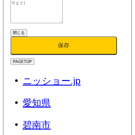
閉じる
保存
PAGETOP
ニッショー.jp
愛知県
碧南市