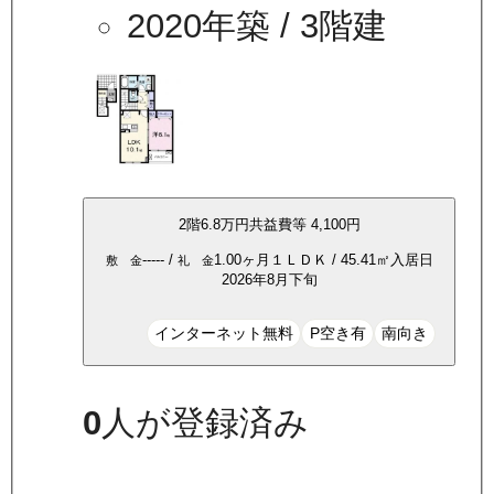
2020年築
/ 3階建
2
階
6.8万
円
共益費等
4,100円
-----
/
1.00ヶ月
１ＬＤＫ
/
45.41
㎡
入居日
敷 金
礼 金
2026年8月下旬
インターネット無料
P空き有
南向き
0
人が登録済み