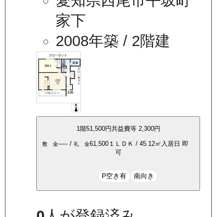
愛知県西尾市平坂町
家下
2008年築
/ 2階建
1
階
51,500
円
共益費等
2,300円
-----
/
61,500
１ＬＤＫ
/
45.12
㎡
入居日
即
敷 金
礼 金
可
P空き有
南向き
0
人が登録済み