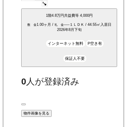
1
階
4.8万
円
共益費等
4,000円
1.00ヶ月
/
-----
１ＬＤＫ
/
44.55
㎡
入居日
敷 金
礼 金
2026年8月下旬
インターネット無料
P空き有
保証人不要
0
人が登録済み
物件画像を見る