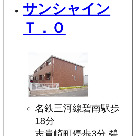
サンシャイン
Ｔ．Ｏ
名鉄三河線碧南駅歩
18分
志貴崎町停歩3分 碧