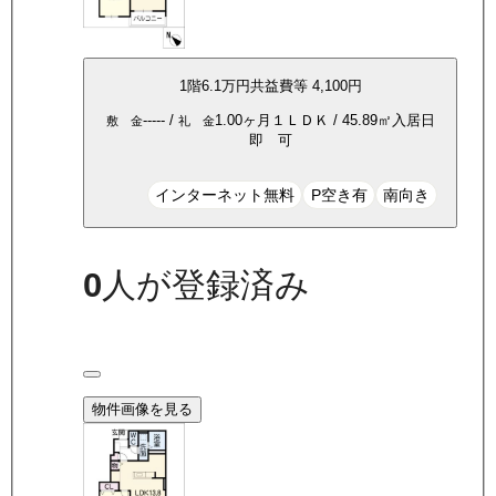
1
階
6.1万
円
共益費等
4,100円
-----
/
1.00ヶ月
１ＬＤＫ
/
45.89
㎡
入居日
敷 金
礼 金
即 可
インターネット無料
P空き有
南向き
0
人が登録済み
物件画像を見る