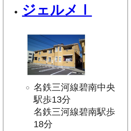
ジェルメⅠ
名鉄三河線碧南中央
駅歩13分
名鉄三河線碧南駅歩
18分