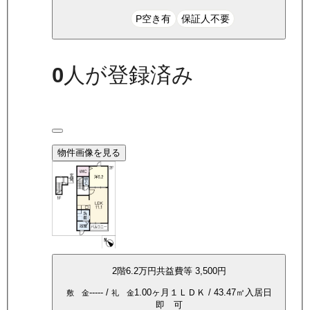
P空き有
保証人不要
0
人が登録済み
物件画像を見る
2
階
6.2万
円
共益費等
3,500円
-----
/
1.00ヶ月
１ＬＤＫ
/
43.47
㎡
入居日
敷 金
礼 金
即 可