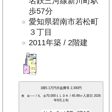
名鉄三河線新川町駅
歩57分
愛知県碧南市若松町
３丁目
2011年築
/ 2階建
1
階
5.1万
円
共益費等
2,300円
-----
/
70,000
１ＬＤＫ
/
45.89
㎡
入居日
2026
敷 金
礼 金
年8月上旬