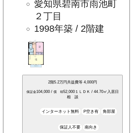
愛知県碧南市雨池町
２丁目
1998年築
/ 2階建
2
階
5.2万
円
共益費等
4,000円
104,000
/
52,000
１ＬＤＫ
/
44.70
㎡
入居日
保証金
償 却
相 談
インターネット無料
P空き有
角部屋
保証人不要
南向き