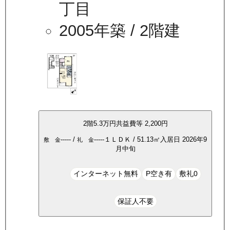
丁目
2005年築
/ 2階建
2
階
5.3万
円
共益費等
2,200円
-----
/
-----
１ＬＤＫ
/
51.13
㎡
入居日
2026年9
敷 金
礼 金
月中旬
インターネット無料
P空き有
敷礼0
保証人不要