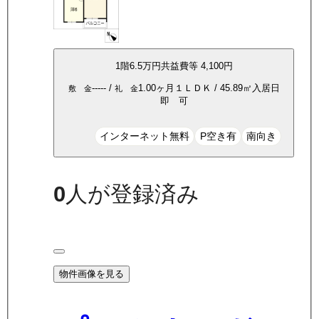
1
階
6.5万
円
共益費等
4,100円
-----
/
1.00ヶ月
１ＬＤＫ
/
45.89
㎡
入居日
敷 金
礼 金
即 可
インターネット無料
P空き有
南向き
0
人が登録済み
物件画像を見る