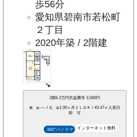
歩56分
愛知県碧南市若松町
２丁目
2020年築
/ 2階建
2
階
6.2万
円
共益費等
3,500円
-----
/
1.00ヶ月
１ＬＤＫ
/
43.47
㎡
入居日
敷 金
礼 金
即 可
インターネット無料
360°パノラマ