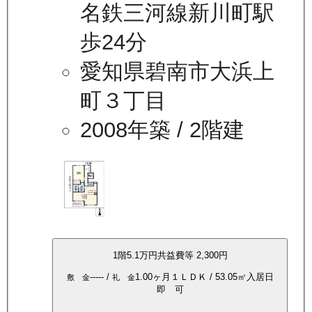
名鉄三河線新川町駅
歩24分
愛知県碧南市大浜上
町３丁目
2008年築
/ 2階建
1
階
5.1万
円
共益費等
2,300円
-----
/
1.00ヶ月
１ＬＤＫ
/
53.05
㎡
入居日
敷 金
礼 金
即 可