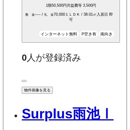
1
階
50,500
円
共益費等
3,500円
-----
/
70,000
１ＬＤＫ
/
38.01
㎡
入居日
即
敷 金
礼 金
可
インターネット無料
P空き有
南向き
0
人が登録済み
物件画像を見る
Surplus雨池Ⅰ