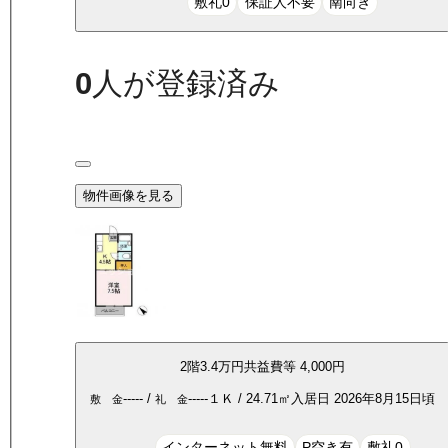
敷礼0
保証人不要
南向き
0
人が登録済み
物件画像を見る
2
階
3.4万
円
共益費等
4,000円
-----
/
-----
１Ｋ
/
24.71
㎡
入居日
2026年8月15日頃
敷 金
礼 金
インターネット無料
P空き有
敷礼0