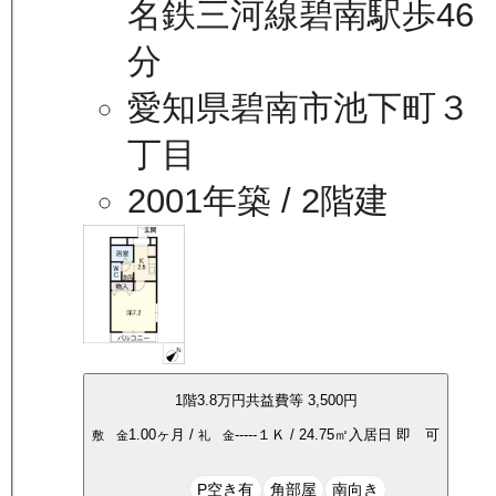
名鉄三河線碧南駅歩46
分
愛知県碧南市池下町３
丁目
2001年築
/ 2階建
1
階
3.8万
円
共益費等
3,500円
1.00ヶ月
/
-----
１Ｋ
/
24.75
㎡
入居日
即 可
敷 金
礼 金
P空き有
角部屋
南向き