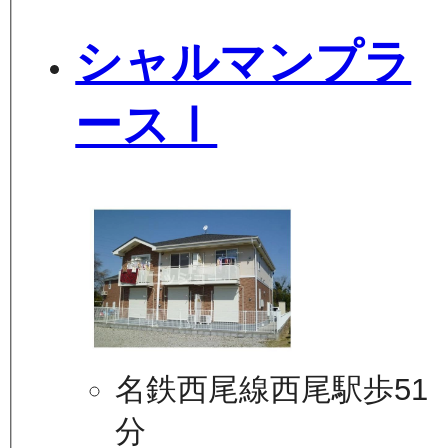
シャルマンプラ
ースⅠ
名鉄西尾線西尾駅歩51
分