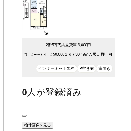
2
階
5万
円
共益費等
3,000円
-----
/
50,000
１Ｋ
/
38.49
㎡
入居日
即 可
敷 金
礼 金
インターネット無料
P空き有
南向き
0
人が登録済み
物件画像を見る