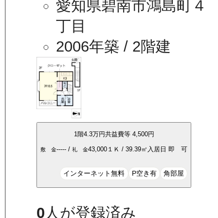
愛知県碧南市鴻島町４
丁目
2006年築
/ 2階建
1
階
4.3万
円
共益費等
4,500円
-----
/
43,000
１Ｋ
/
39.39
㎡
入居日
即 可
敷 金
礼 金
インターネット無料
P空き有
角部屋
0
人が登録済み