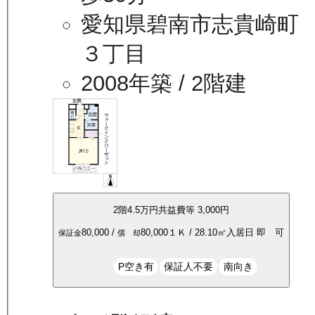
愛知県碧南市志貴崎町
３丁目
2008年築
/ 2階建
2
階
4.5万
円
共益費等
3,000円
80,000
/
80,000
１Ｋ
/
28.10
㎡
入居日
即 可
保証金
償 却
P空き有
保証人不要
南向き