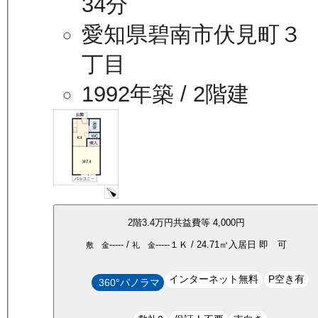
34分
愛知県碧南市伏見町３
丁目
1992年築
/ 2階建
2
階
3.4万
円
共益費等
4,000円
-----
/
-----
１Ｋ
/
24.71
㎡
入居日
即 可
敷 金
礼 金
インターネット無料
P空き有
360°パノラマ