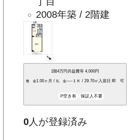
丁目
2008年築
/ 2階建
1
階
4万
円
共益費等
4,000円
1.00ヶ月
/
-----
１Ｋ
/
29.70
㎡
入居日
即 可
敷 金
礼 金
P空き有
保証人不要
0
人が登録済み