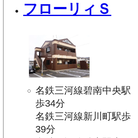
フローリィＳ
名鉄三河線碧南中央駅
歩34分
名鉄三河線新川町駅歩
39分