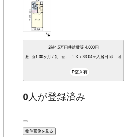
2
階
4.5万
円
共益費等
4,000円
1.00ヶ月
/
-----
１Ｋ
/
33.04
㎡
入居日
即 可
敷 金
礼 金
P空き有
0
人が登録済み
物件画像を見る