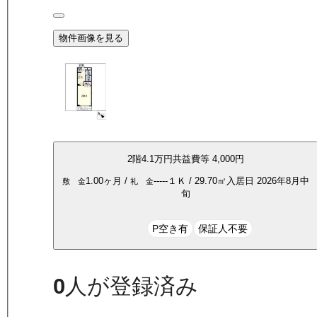
物件画像を見る
2
階
4.1万
円
共益費等
4,000円
1.00ヶ月
/
-----
１Ｋ
/
29.70
㎡
入居日
2026年8月中
敷 金
礼 金
旬
P空き有
保証人不要
0
人が登録済み