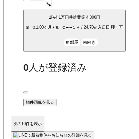
1
階
4.1万
円
共益費等
4,000円
1.00ヶ月
/
-----
１Ｋ
/
24.70
㎡
入居日
即 可
敷 金
礼 金
角部屋
南向き
0
人が登録済み
物件画像を見る
次の10件を表示