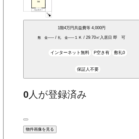
1
階
4万
円
共益費等
4,000円
-----
/
-----
１Ｋ
/
29.70
㎡
入居日
即 可
敷 金
礼 金
インターネット無料
P空き有
敷礼0
保証人不要
0
人が登録済み
物件画像を見る