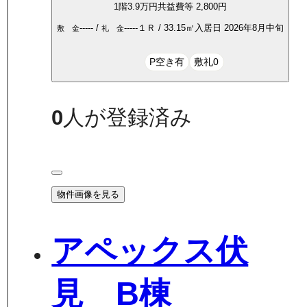
1
階
3.9万
円
共益費等
2,800円
-----
/
-----
１Ｒ
/
33.15
㎡
入居日
2026年8月中旬
敷 金
礼 金
P空き有
敷礼0
0
人が登録済み
物件画像を見る
アペックス伏
見 B棟