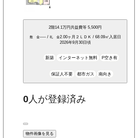
2
階
14.1万
円
共益費等
5,500円
-----
/
2.00ヶ月
２ＬＤＫ
/
68.09
㎡
入居日
敷 金
礼 金
2026年9月30日頃
新築
インターネット無料
P空き有
保証人不要
都市ガス
南向き
0
人が登録済み
物件画像を見る