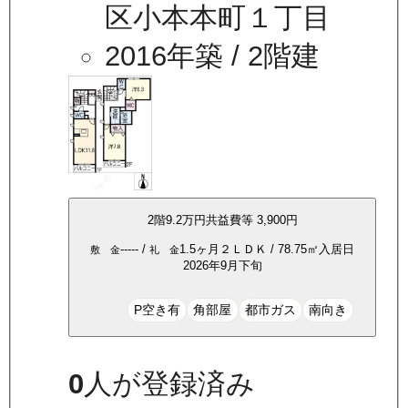
区小本本町１丁目
2016年築
/ 2階建
2
階
9.2万
円
共益費等
3,900円
-----
/
1.5ヶ月
２ＬＤＫ
/
78.75
㎡
入居日
敷 金
礼 金
2026年9月下旬
P空き有
角部屋
都市ガス
南向き
0
人が登録済み