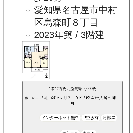
愛知県名古屋市中村
区烏森町８丁目
2023年築
/ 3階建
1
階
12万
円
共益費等
7,000円
-----
/
0.5ヶ月
２ＬＤＫ
/
62.40
㎡
入居日
即
敷 金
礼 金
可
インターネット無料
P空き有
角部屋