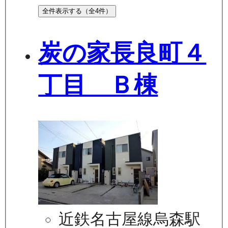
全件表示する（全
4
件）
炭の家長良町４
丁目 Ｂ棟
近鉄名古屋線烏森駅