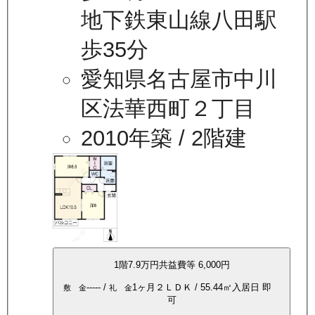
地下鉄東山線八田駅
歩35分
愛知県名古屋市中川
区法華西町２丁目
2010年築
/ 2階建
1
階
7.9万
円
共益費等
6,000円
-----
/
1ヶ月
２ＬＤＫ
/
55.44
㎡
入居日
即
敷 金
礼 金
可