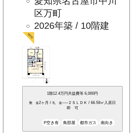
愛知県名古屋市中川
区万町
2026年築
/ 10階建
1
階
12.4万
円
共益費等
6,000円
2ヶ月
/
-----
２ＳＬＤＫ
/
66.59
㎡
入居日
敷 金
礼 金
即 可
P空き有
角部屋
都市ガス
南向き