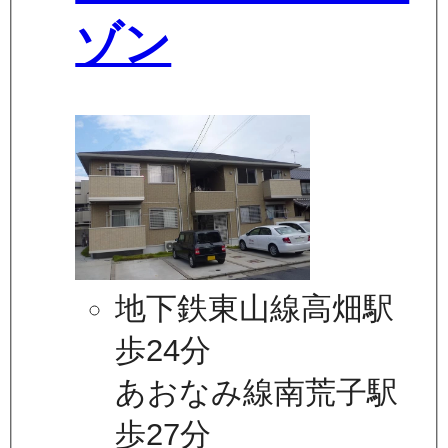
ゾン
地下鉄東山線高畑駅
歩24分
あおなみ線南荒子駅
歩27分