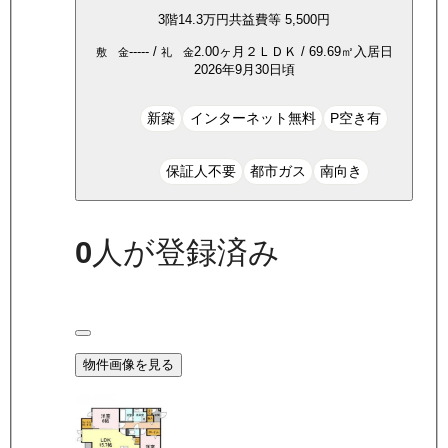
3
階
14.3万
円
共益費等
5,500円
-----
/
2.00ヶ月
２ＬＤＫ
/
69.69
㎡
入居日
敷 金
礼 金
2026年9月30日頃
新築
インターネット無料
P空き有
保証人不要
都市ガス
南向き
0
人が登録済み
物件画像を見る