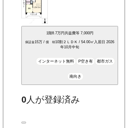
1
階
8.7万
円
共益費等
7,000円
15万
/
10割
２ＬＤＫ
/
54.00
㎡
入居日
2026
保証金
償 却
年10月中旬
インターネット無料
P空き有
都市ガス
南向き
0
人が登録済み