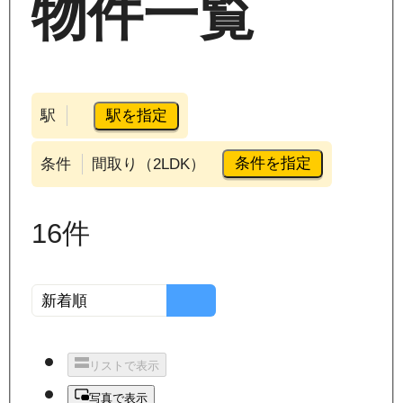
物件一覧
駅を指定
駅
条件を指定
条件
間取り（2LDK）
16
件
リストで表示
写真で表示