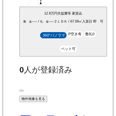
12.8万
円
共益費等
家賃込
-----
/
-----
２ＬＤＫ
/
67.09
㎡
入居日
即 可
敷 金
礼 金
P空き有
敷礼0
360°パノラマ
ペット可
0
人が登録済み
物件画像を見る