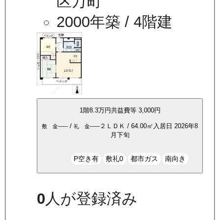
区万町
2000年築
/ 4階建
1
階
8.3万
円
共益費等
3,000円
-----
/
-----
２ＬＤＫ
/
64.00
㎡
入居日
2026年8
敷 金
礼 金
月下旬
P空き有
敷礼0
都市ガス
南向き
0
人が登録済み