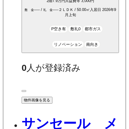
2
階
7.9万
円
共益費等
3,000円
-----
/
-----
２ＬＤＫ
/
50.00
㎡
入居日
2026年9
敷 金
礼 金
月上旬
P空き有
敷礼0
都市ガス
リノベーション
南向き
0
人が登録済み
物件画像を見る
サンセール メ