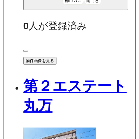
都市ガス
南向き
0
人が登録済み
物件画像を見る
第２エステート
丸万