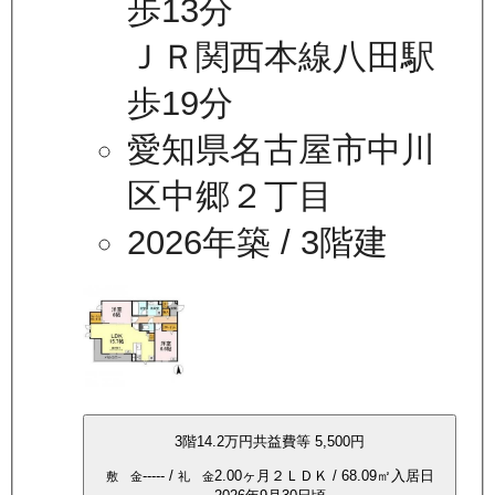
歩13分
ＪＲ関西本線八田駅
歩19分
愛知県名古屋市中川
区中郷２丁目
2026年築
/ 3階建
3
階
14.2万
円
共益費等
5,500円
-----
/
2.00ヶ月
２ＬＤＫ
/
68.09
㎡
入居日
敷 金
礼 金