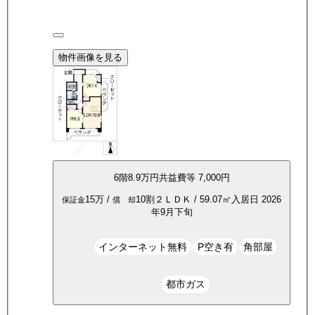
物件画像を見る
6
階
8.9万
円
共益費等
7,000円
15万
/
10割
２ＬＤＫ
/
59.07
㎡
入居日
2026
保証金
償 却
年9月下旬
インターネット無料
P空き有
角部屋
都市ガス