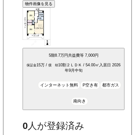
物件画像を見る
5
階
8.7万
円
共益費等
7,000円
15万
/
10割
２ＬＤＫ
/
54.00
㎡
入居日
2026
保証金
償 却
年9月中旬
インターネット無料
P空き有
都市ガス
南向き
0
人が登録済み