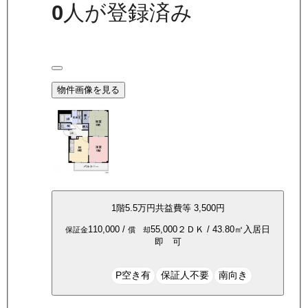
0
人が登録済み
物件画像を見る
1
階
5.5万
円
共益費等
3,500円
110,000
/
55,000
２ＤＫ
/
43.80
㎡
入居日
保証金
償 却
即 可
P空き有
保証人不要
南向き