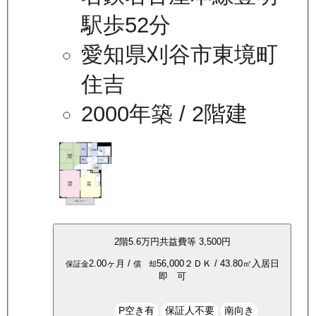
駅歩52分
愛知県刈谷市東境町
住吉
2000年築
/ 2階建
2
階
5.6万
円
共益費等
3,500円
2.00ヶ月
/
56,000
２ＤＫ
/
43.80
㎡
入居日
保証金
償 却
即 可
P空き有
保証人不要
南向き