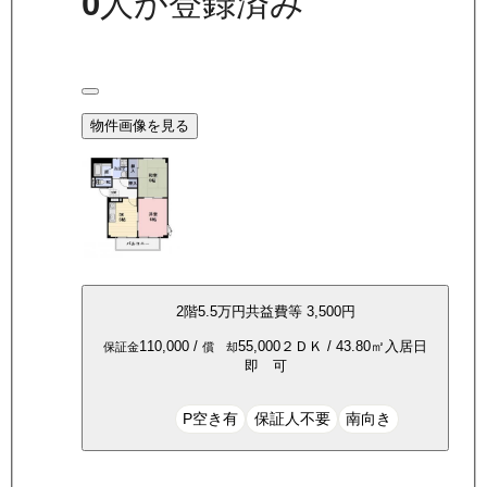
0
人が登録済み
物件画像を見る
2
階
5.5万
円
共益費等
3,500円
110,000
/
55,000
２ＤＫ
/
43.80
㎡
入居日
保証金
償 却
即 可
P空き有
保証人不要
南向き