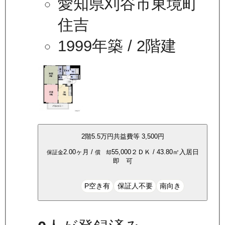
愛知県刈谷市東境町
住吉
1999年築
/ 2階建
2
階
5.5万
円
共益費等
3,500円
2.00ヶ月
/
55,000
２ＤＫ
/
43.80
㎡
入居日
保証金
償 却
即 可
P空き有
保証人不要
南向き