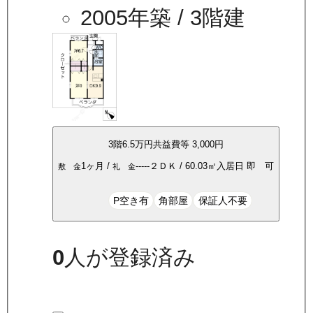
2005年築
/ 3階建
3
階
6.5万
円
共益費等
3,000円
1ヶ月
/
-----
２ＤＫ
/
60.03
㎡
入居日
即 可
敷 金
礼 金
P空き有
角部屋
保証人不要
0
人が登録済み