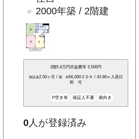
2000年築
/ 2階建
2
階
5.6万
円
共益費等
3,500円
2.00ヶ月
/
56,000
２ＤＫ
/
43.80
㎡
入居日
保証金
償 却
即 可
P空き有
保証人不要
南向き
0
人が登録済み