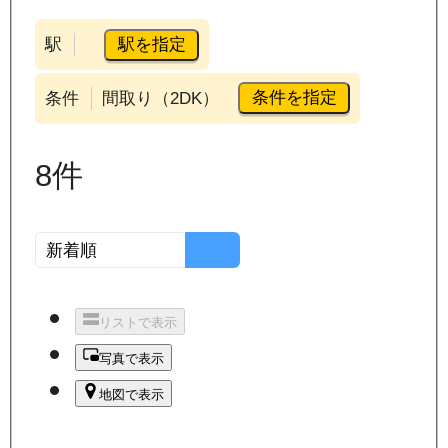
駅を指定
駅
条件を指定
条件
間取り（2DK）
8
件
リストで表示
写真で表示
地図で表示