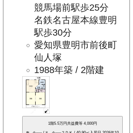
競馬場前駅歩25分
名鉄名古屋本線豊明
駅歩30分
愛知県豊明市前後町
仙人塚
1988年築
/ 2階建
1
階
5.5万
円
共益費等
4,000円
-----
/
-----
２ＤＫ
/
40.90
㎡
入居日
2026年10
敷 金
礼 金