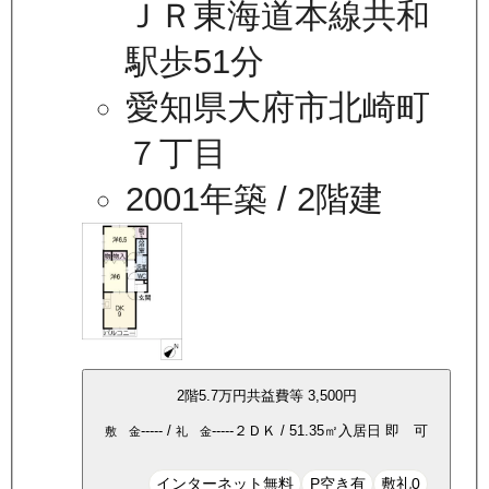
ＪＲ東海道本線共和
駅歩51分
愛知県大府市北崎町
７丁目
2001年築
/ 2階建
2
階
5.7万
円
共益費等
3,500円
-----
/
-----
２ＤＫ
/
51.35
㎡
入居日
即 可
敷 金
礼 金
インターネット無料
P空き有
敷礼0