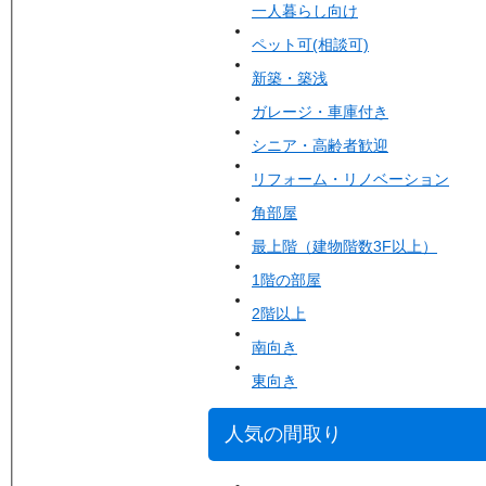
一人暮らし向け
ペット可(相談可)
新築・築浅
ガレージ・車庫付き
シニア・高齢者歓迎
リフォーム・リノベーション
角部屋
最上階（建物階数3F以上）
1階の部屋
2階以上
南向き
東向き
人気の間取り