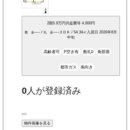
2
階
5.9万
円
共益費等
4,000円
-----
/
-----
３ＤＫ
/
54.34
㎡
入居日
2026年8月
敷 金
礼 金
中旬
高齢者可
P空き有
敷礼0
角部屋
都市ガス
南向き
0
人が登録済み
物件画像を見る