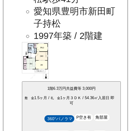
愛知県豊明市新田町
子持松
1997年築
/ 2階建
1
階
6.3万
円
共益費等
3,000円
1.5ヶ月
/
1ヶ月
３ＤＫ
/
54.36
㎡
入居日
即
敷 金
礼 金
可
P空き有
角部屋
360°パノラマ