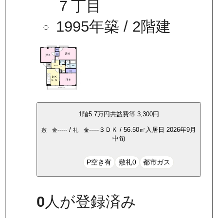
７丁目
1995年築
/ 2階建
1
階
5.7万
円
共益費等
3,300円
-----
/
-----
３ＤＫ
/
56.50
㎡
入居日
2026年9月
敷 金
礼 金
中旬
P空き有
敷礼0
都市ガス
0
人が登録済み