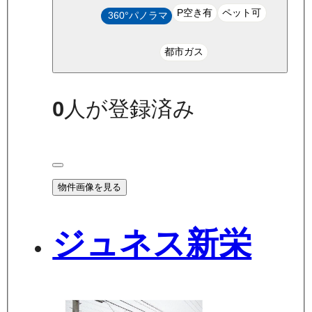
P空き有
ペット可
360°パノラマ
都市ガス
0
人が登録済み
物件画像を見る
ジュネス新栄