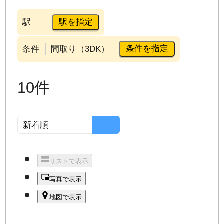
駅を指定
駅
条件を指定
条件
間取り（3DK）
10
件
リストで表示
写真で表示
地図で表示