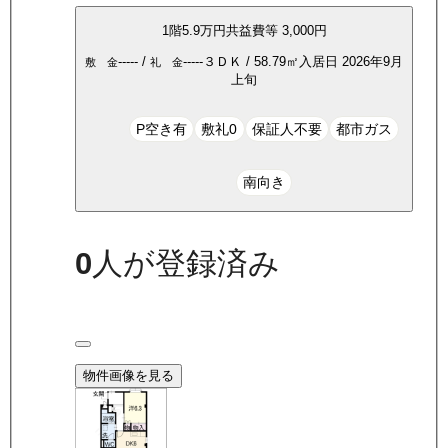
1
階
5.9万
円
共益費等
3,000円
-----
/
-----
３ＤＫ
/
58.79
㎡
入居日
2026年9月
敷 金
礼 金
上旬
P空き有
敷礼0
保証人不要
都市ガス
南向き
0
人が登録済み
物件画像を見る