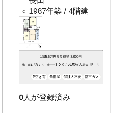
長田
1987年築
/ 4階建
1
階
5.5万
円
共益費等
3,000円
2.7万
/
-----
３ＤＫ
/
56.00
㎡
入居日
即 可
敷 金
礼 金
P空き有
角部屋
保証人不要
都市ガス
0
人が登録済み