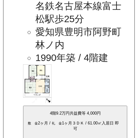
名鉄名古屋本線富士
松駅歩25分
愛知県豊明市阿野町
林ノ内
1990年築
/ 4階建
4
階
9.2万
円
共益費等
4,000円
2ヶ月
/
1ヶ月
３ＤＫ
/
61.00
㎡
入居日
即
敷 金
礼 金
可