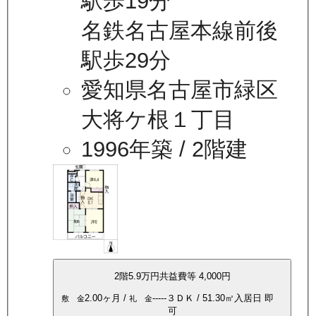
駅歩19分
名鉄名古屋本線前後
駅歩29分
愛知県名古屋市緑区
大将ケ根１丁目
1996年築
/ 2階建
2
階
5.9万
円
共益費等
4,000円
2.00ヶ月
/
-----
３ＤＫ
/
51.30
㎡
入居日
即
敷 金
礼 金
可