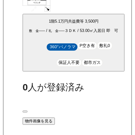
1
階
5.1万
円
共益費等
3,500円
-----
/
-----
３ＤＫ
/
53.00
㎡
入居日
即 可
敷 金
礼 金
P空き有
敷礼0
360°パノラマ
保証人不要
都市ガス
0
人が登録済み
物件画像を見る