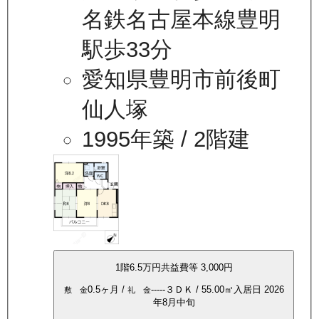
名鉄名古屋本線豊明
駅歩33分
愛知県豊明市前後町
仙人塚
1995年築
/ 2階建
1
階
6.5万
円
共益費等
3,000円
0.5ヶ月
/
-----
３ＤＫ
/
55.00
㎡
入居日
2026
敷 金
礼 金
年8月中旬