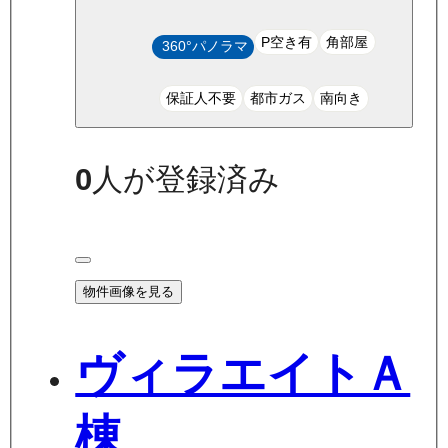
P空き有
角部屋
360°パノラマ
保証人不要
都市ガス
南向き
0
人が登録済み
物件画像を見る
ヴィラエイトＡ
棟