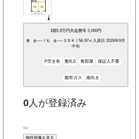
1
階
5.8万
円
共益費等
3,000円
-----
/
-----
３ＤＫ
/
56.97
㎡
入居日
2026年9月
敷 金
礼 金
中旬
P空き有
敷礼0
角部屋
保証人不要
都市ガス
南向き
0
人が登録済み
物件画像を見る