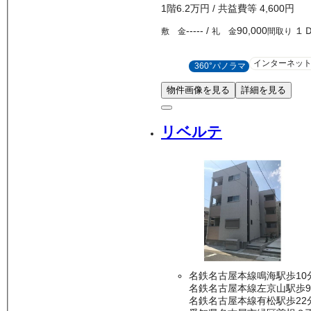
1
階
6.2万
円
/ 共益費等
4,600円
-----
/
90,000
１
敷 金
礼 金
間取り
インターネッ
360°パノラマ
物件画像を見る
詳細を見る
リベルテ
名鉄名古屋本線鳴海駅歩10
名鉄名古屋本線左京山駅歩
名鉄名古屋本線有松駅歩22