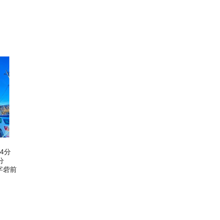
4分
分
字砦前