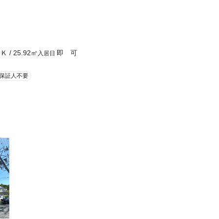
１Ｋ
/
25.92
㎡
即 可
入居日
保証人不要