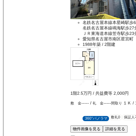
名鉄名古屋本線本星崎駅歩
名鉄名古屋本線鳴海駅歩27
ＪＲ東海道本線笠寺駅歩23
愛知県名古屋市南区星宮町
1988年築
/ 2階建
1
階
2.5万
円
/ 共益費等
2,000円
-----
/
-----
１Ｋ
/
敷 金
礼 金
間取り
敷礼0
保証人
360°パノラマ
物件画像を見る
詳細を見る