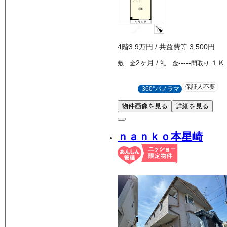
4
階
3.9万
円
/ 共益費等
3,500円
2ヶ月
/
-----
１Ｋ
敷 金
礼 金
間取り
保証人不要
360°パノラマ
物件画像を見る
詳細を見る
ｎａｎｋｏ本星崎