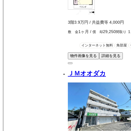
3
階
3.9万
円
/ 共益費等
4,000円
1ヶ月
/
29,250
敷 金
償 却
間取り
インターネット無料
角部屋
物件画像を見る
詳細を見る
ＪＭオオダカ