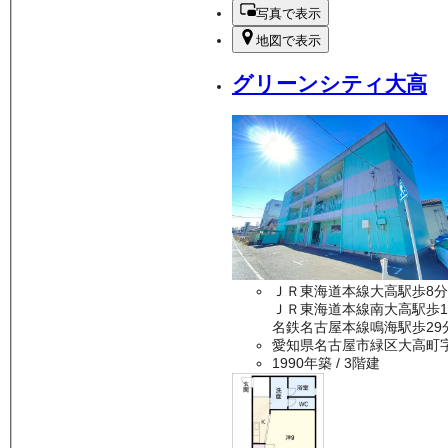
写真で表示
地図で表示
グリーンシティ大高
ＪＲ東海道本線大高駅歩8分
ＪＲ東海道本線南大高駅歩1
名鉄名古屋本線鳴海駅歩29
愛知県名古屋市緑区大高町
1990年築
/ 3階建