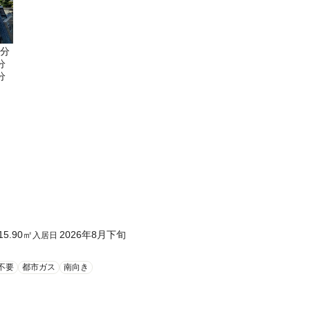
6分
分
分
15.90
㎡
2026年8月下旬
入居日
不要
都市ガス
南向き