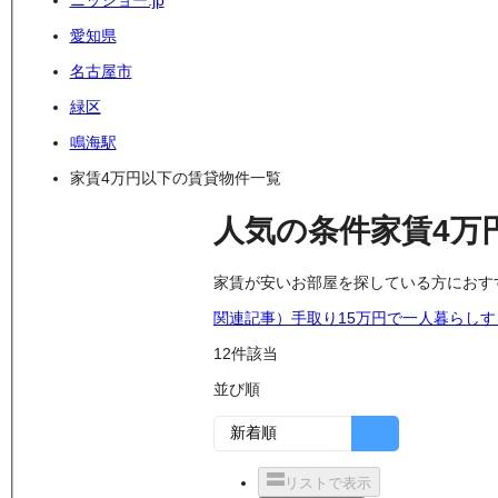
ニッショー.jp
愛知県
名古屋市
緑区
鳴海駅
家賃4万円以下の賃貸物件一覧
人気の条件
家賃4万
家賃が安いお部屋を探している方におす
関連記事）手取り15万円で一人暮らし
12
件該当
並び順
リストで表示