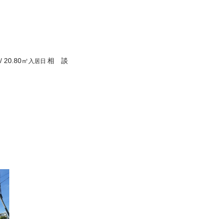
/
20.80
㎡
相 談
入居日