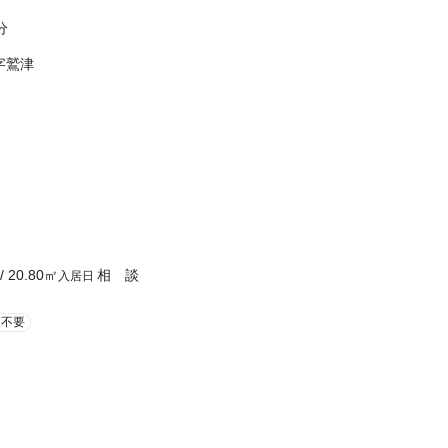
分
字鷲津
/
20.80
㎡
相 談
入居日
人不要