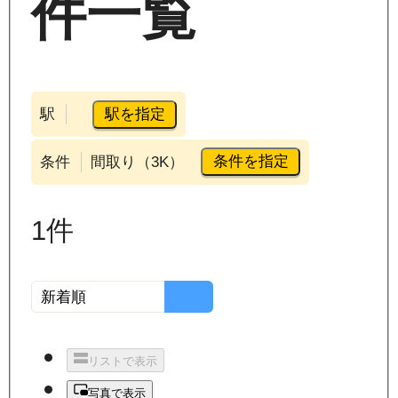
件一覧
駅を指定
駅
条件を指定
条件
間取り（3K）
1
件
リストで表示
写真で表示