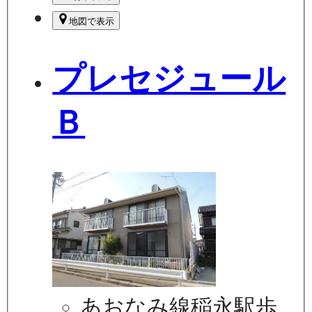
地図で表示
プレセジュール
Ｂ
あおなみ線稲永駅歩