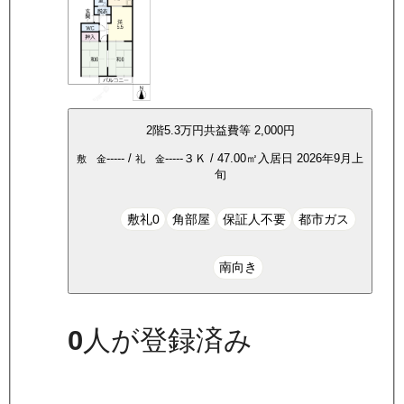
2
階
5.3万
円
共益費等
2,000円
-----
/
-----
３Ｋ
/
47.00
㎡
入居日
2026年9月上
敷 金
礼 金
旬
敷礼0
角部屋
保証人不要
都市ガス
南向き
0
人が登録済み