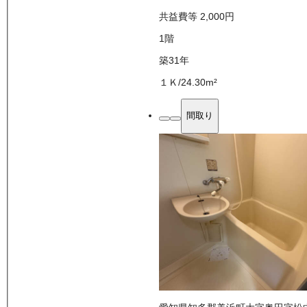
共益費等
2,000
円
1
階
築31年
１Ｋ
/
24.30
m²
間取り