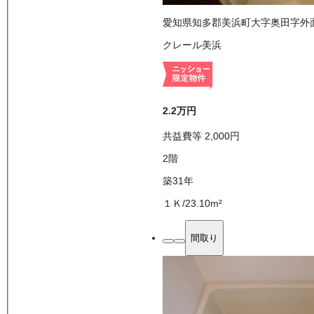
愛知県知多郡美浜町大字奥田字外
クレール美浜
2.2万
円
共益費等
2,000
円
2
階
築31年
１Ｋ
/
23.10
m²
間取り