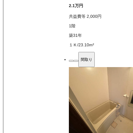
2.1万
円
共益費等
2,000
円
1
階
築31年
１Ｋ
/
23.10
m²
間取り