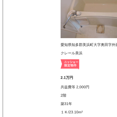
愛知県知多郡美浜町大字奥田字外
クレール美浜
2.1万
円
共益費等
2,000
円
2
階
築31年
１Ｋ
/
23.10
m²