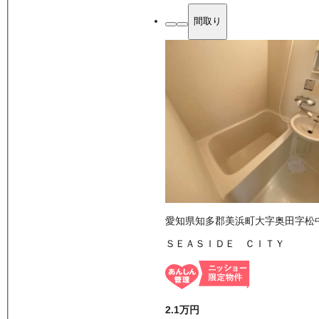
間取り
愛知県知多郡美浜町大字奥田字松
ＳＥＡＳＩＤＥ ＣＩＴＹ
2.1万
円