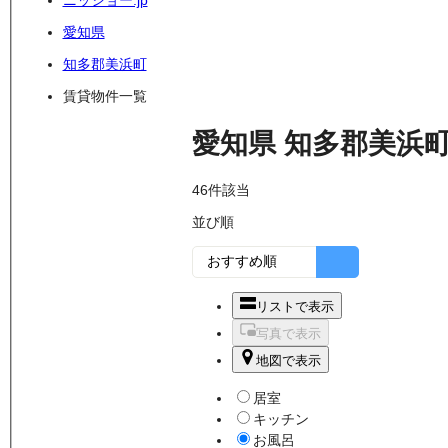
ニッショー.jp
愛知県
知多郡美浜町
賃貸物件一覧
愛知県
知多郡美浜
46
件該当
並び順
リストで表示
写真で表示
地図で表示
居室
キッチン
お風呂