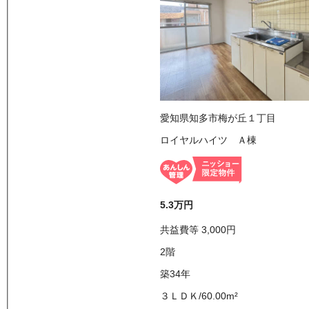
愛知県知多市梅が丘１丁目
ロイヤルハイツ Ａ棟
5.3万
円
共益費等
3,000
円
2
階
築34年
３ＬＤＫ
/
60.00
m²