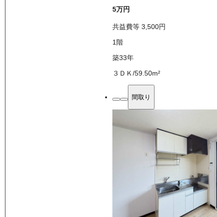
5万
円
共益費等
3,500
円
1
階
築33年
３ＤＫ
/
59.50
m²
間取り