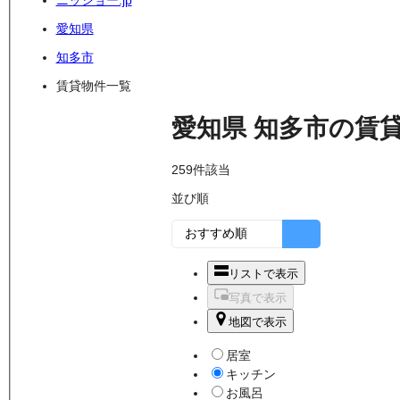
ニッショー.jp
愛知県
知多市
賃貸物件一覧
愛知県
知多市
の
賃
259
件該当
並び順
リストで表示
写真で表示
地図で表示
居室
キッチン
お風呂