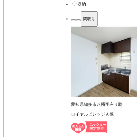
収納
間取り
愛知県知多市八幡字左り脇
ロイヤルビレッジＡ棟