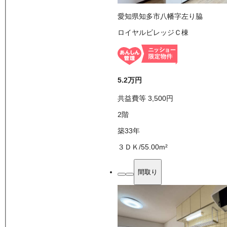
愛知県知多市八幡字左り脇
ロイヤルビレッジＣ棟
5.2万
円
共益費等
3,500
円
2
階
築33年
３ＤＫ
/
55.00
m²
間取り