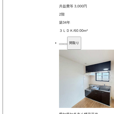
共益費等
3,000
円
2
階
築34年
３ＬＤＫ
/
60.00
m²
間取り