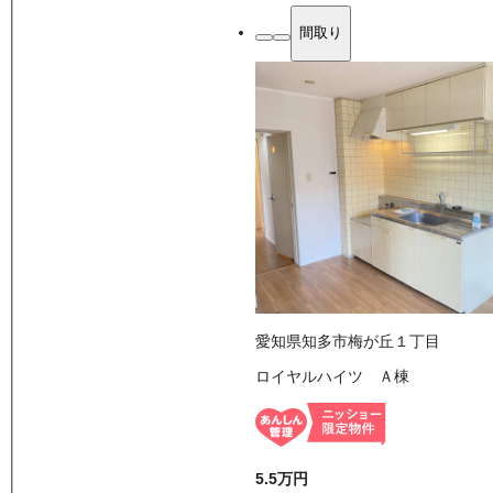
間取り
愛知県知多市梅が丘１丁目
ロイヤルハイツ Ａ棟
5.5万
円