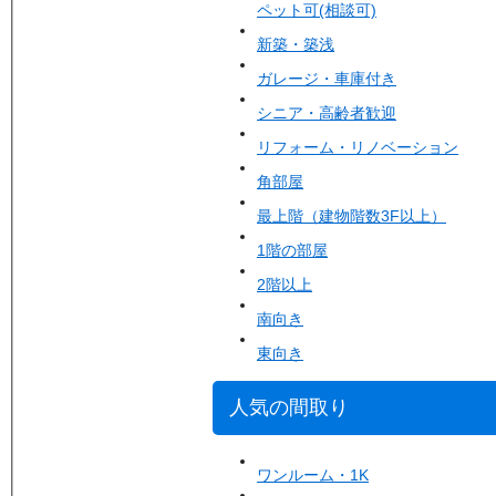
ペット可(相談可)
新築・築浅
ガレージ・車庫付き
シニア・高齢者歓迎
リフォーム・リノベーション
角部屋
最上階（建物階数3F以上）
1階の部屋
2階以上
南向き
東向き
人気の間取り
ワンルーム・1K