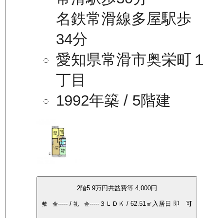
名鉄常滑線多屋駅歩
34分
愛知県常滑市奥栄町１
丁目
1992年築
/ 5階建
2
階
5.9万
円
共益費等
4,000円
-----
/
-----
３ＬＤＫ
/
62.51
㎡
入居日
即 可
敷 金
礼 金