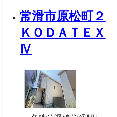
常滑市原松町２
ＫＯＤＡＴＥＸ
Ⅳ