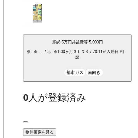
1
階
8.5万
円
共益費等
5,000円
-----
/
1.00ヶ月
３ＬＤＫ
/
70.11
㎡
入居日
相
敷 金
礼 金
談
都市ガス
南向き
0
人が登録済み
物件画像を見る