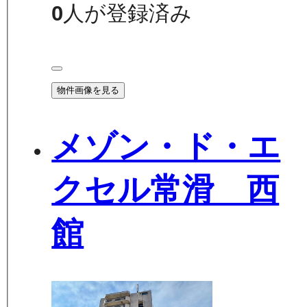
0
人が登録済み
物件画像を見る
メゾン・ド・エ
クセル常滑 西
館