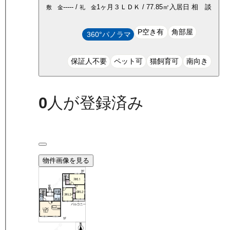
-----
/
1ヶ月
３ＬＤＫ
/
77.85
㎡
入居日
相 談
敷 金
礼 金
P空き有
角部屋
360°パノラマ
保証人不要
ペット可
猫飼育可
南向き
0
人が登録済み
物件画像を見る