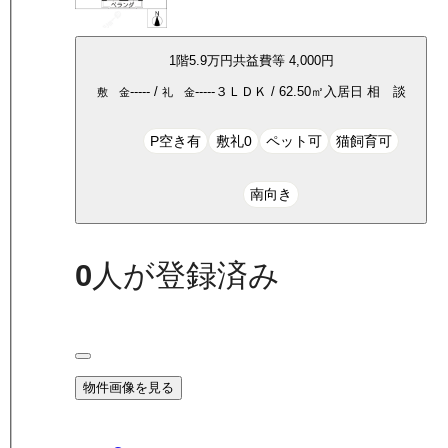
1
階
5.9万
円
共益費等
4,000円
-----
/
-----
３ＬＤＫ
/
62.50
㎡
入居日
相 談
敷 金
礼 金
P空き有
敷礼0
ペット可
猫飼育可
南向き
0
人が登録済み
物件画像を見る