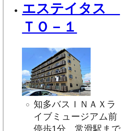
エステイタス
ＴＯ－１
知多バスＩＮＡＸラ
イブミュージアム前
停歩1分 常滑駅まで