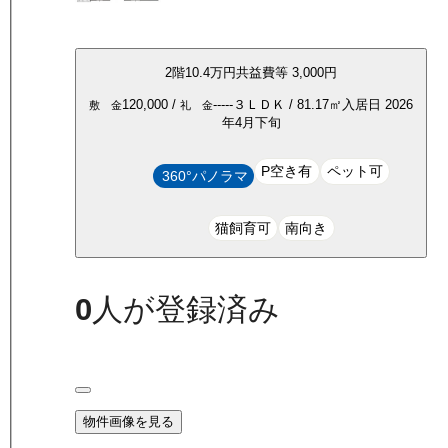
2
階
10.4万
円
共益費等
3,000円
120,000
/
-----
３ＬＤＫ
/
81.17
㎡
入居日
2026
敷 金
礼 金
年4月下旬
P空き有
ペット可
360°パノラマ
猫飼育可
南向き
0
人が登録済み
物件画像を見る