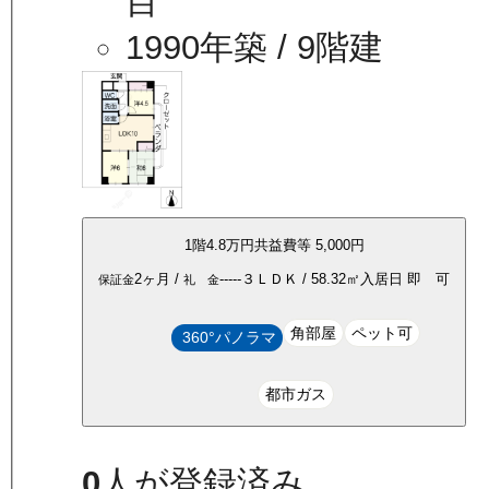
目
1990年築
/ 9階建
1
階
4.8万
円
共益費等
5,000円
2ヶ月
/
-----
３ＬＤＫ
/
58.32
㎡
入居日
即 可
保証金
礼 金
角部屋
ペット可
360°パノラマ
都市ガス
0
人が登録済み