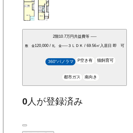
2
階
10.7万
円
共益費等
-----
120,000
/
-----
３ＬＤＫ
/
69.56
㎡
入居日
即 可
敷 金
礼 金
P空き有
猫飼育可
360°パノラマ
都市ガス
南向き
0
人が登録済み