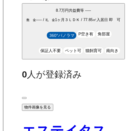
8.7万
円
共益費等
-----
-----
/
1ヶ月
３ＬＤＫ
/
77.85
㎡
入居日
即 可
敷 金
礼 金
P空き有
角部屋
360°パノラマ
保証人不要
ペット可
猫飼育可
南向き
0
人が登録済み
物件画像を見る