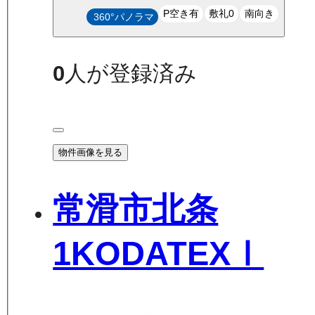
P空き有
敷礼0
南向き
360°パノラマ
0
人が登録済み
物件画像を見る
常滑市北条
1KODATEXⅠ