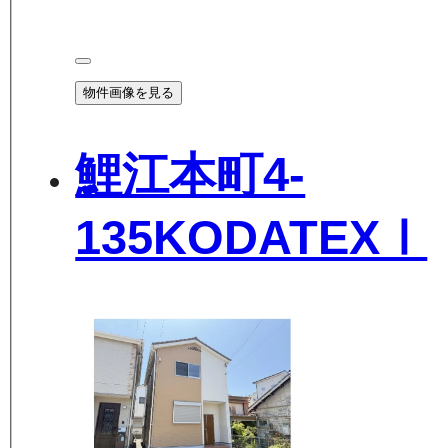
物件画像を見る
鯉江本町4-
135KODATEXⅠ