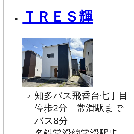
ＴＲＥＳ輝
知多バス飛香台七丁目
停歩2分 常滑駅まで
バス8分
名鉄常滑線常滑駅歩