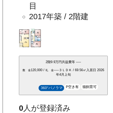
目
2017年築
/ 2階建
2
階
9.9万
円
共益費等
-----
120,000
/
-----
３ＬＤＫ
/
69.56
㎡
入居日
2026
敷 金
礼 金
年4月上旬
P空き有
猫飼育可
360°パノラマ
0
人が登録済み