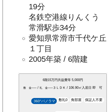
19分
名鉄空港線りんくう
常滑駅歩34分
愛知県常滑市千代ケ丘
１丁目
2005年築
/ 6階建
6
階
15万
円
共益費等
5,000円
-----
/
-----
３ＬＤＫ
/
106.90
㎡
入居日
即 可
敷 金
礼 金
敷礼0
角部屋
保証人不要
360°パノラマ