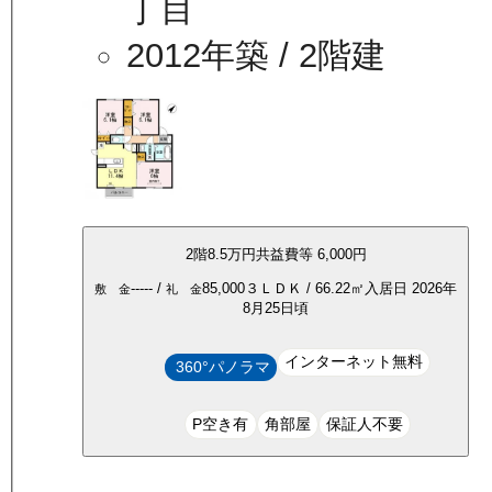
丁目
2012年築
/ 2階建
2
階
8.5万
円
共益費等
6,000円
-----
/
85,000
３ＬＤＫ
/
66.22
㎡
入居日
2026年
敷 金
礼 金
8月25日頃
インターネット無料
360°パノラマ
P空き有
角部屋
保証人不要