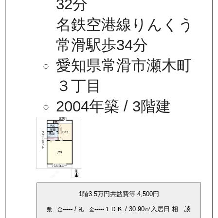
32分
名鉄空港線りんくう
常滑駅歩34分
愛知県常滑市瀬木町
３丁目
2004年築
/ 3階建
1
階
3.5万
円
共益費等
4,500円
-----
/
-----
１ＤＫ
/
30.90
㎡
入居日
相 談
敷 金
礼 金