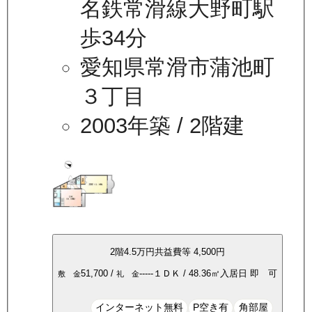
名鉄常滑線大野町駅
歩34分
愛知県常滑市蒲池町
３丁目
2003年築
/ 2階建
2
階
4.5万
円
共益費等
4,500円
51,700
/
-----
１ＤＫ
/
48.36
㎡
入居日
即 可
敷 金
礼 金
インターネット無料
P空き有
角部屋