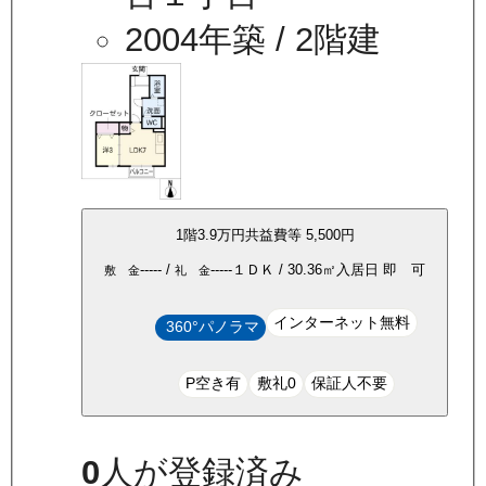
2004年築
/ 2階建
1
階
3.9万
円
共益費等
5,500円
-----
/
-----
１ＤＫ
/
30.36
㎡
入居日
即 可
敷 金
礼 金
インターネット無料
360°パノラマ
P空き有
敷礼0
保証人不要
0
人が登録済み