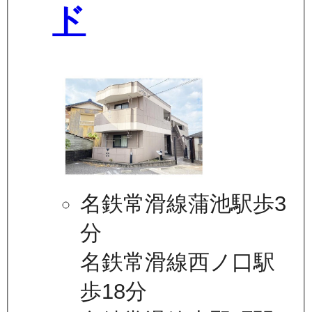
ド
名鉄常滑線蒲池駅歩3
分
名鉄常滑線西ノ口駅
歩18分