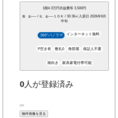
1
階
4.3万
円
共益費等
3,500円
-----
/
-----
１ＤＫ
/
30.36
㎡
入居日
2026年9月
敷 金
礼 金
中旬
インターネット無料
360°パノラマ
P空き有
敷礼0
角部屋
保証人不要
南向き
家具家電付帯可能
0
人が登録済み
物件画像を見る