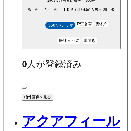
2
階
3.5万
円
共益費等
4,500円
-----
/
-----
１ＤＫ
/
30.90
㎡
入居日
相 談
敷 金
礼 金
P空き有
敷礼0
360°パノラマ
保証人不要
南向き
0
人が登録済み
物件画像を見る
アクアフィール