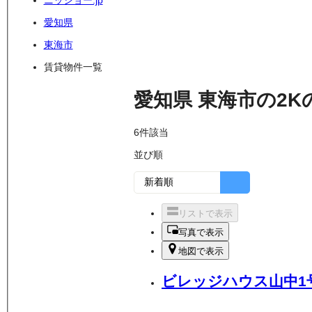
ニッショー.jp
愛知県
東海市
賃貸物件一覧
愛知県
東海市
の
2K
6
件該当
並び順
リストで表示
写真で表示
地図で表示
ビレッジハウス山中1