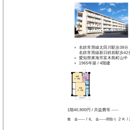
名鉄常滑線太田川駅歩38分
名鉄常滑線新日鉄前駅歩42
愛知県東海市富木島町山中
1965年築
/ 4階建
1
階
40,800
円
/ 共益費等
-----
-----
/
-----
２Ｋ
/
敷 金
礼 金
間取り