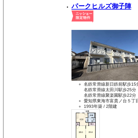
パークヒルズ御子陣
名鉄常滑線新日鉄前駅歩15
名鉄常滑線太田川駅歩25分
名鉄常滑線聚楽園駅歩22分
愛知県東海市富貴ノ台５丁
1993年築
/ 2階建