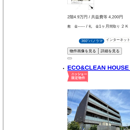
2
階
4.9万
円
/ 共益費等
4,200円
-----
/
1ヶ月
２Ｋ
敷 金
礼 金
間取り
インターネッ
360°パノラマ
物件画像を見る
詳細を見る
ECO&CLEAN HOUSE 