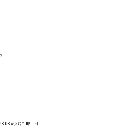
分
28.98
㎡
即 可
入居日