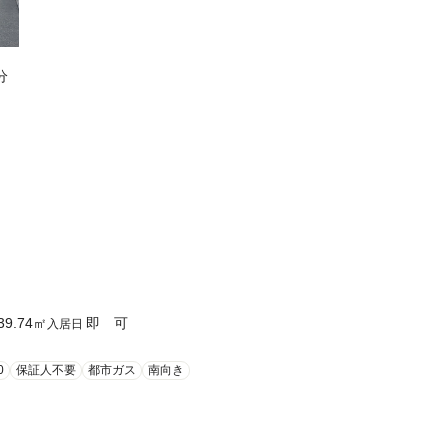
分
39.74
㎡
即 可
入居日
0
保証人不要
都市ガス
南向き