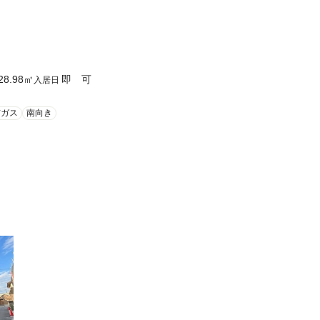
28.98
㎡
即 可
入居日
市ガス
南向き