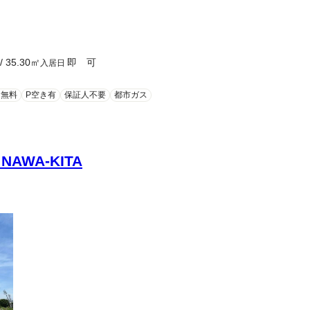
/
35.30
㎡
即 可
入居日
ト無料
P空き有
保証人不要
都市ガス
NAWA-KITA