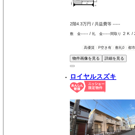
2
階
4.3万
円
/ 共益費等
-----
-----
/
-----
２Ｋ
/
敷 金
礼 金
間取り
高優賃
P空き有
敷礼0
都
物件画像を見る
詳細を見る
ロイヤルスズキ