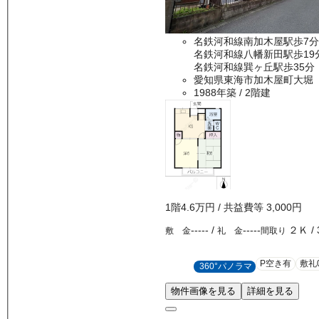
名鉄河和線南加木屋駅歩7分
名鉄河和線八幡新田駅歩19
名鉄河和線巽ヶ丘駅歩35分
愛知県東海市加木屋町大堀
1988年築
/ 2階建
1
階
4.6万
円
/ 共益費等
3,000円
-----
/
-----
２Ｋ
/
敷 金
礼 金
間取り
P空き有
敷礼
360°パノラマ
物件画像を見る
詳細を見る