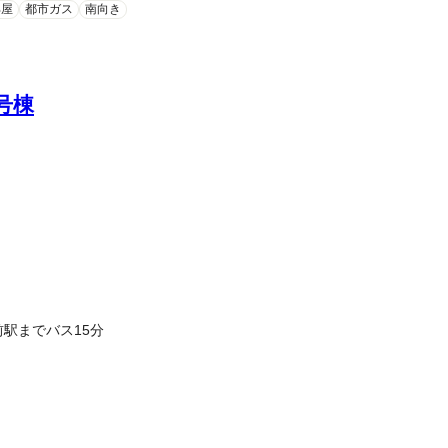
部屋
都市ガス
南向き
号棟
4分 新日鉄前駅までバス15分