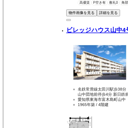
高優賃
P空き有
敷礼0
角
物件画像を見る
詳細を見る
ビレッジハウス山中4
名鉄常滑線太田川駅歩38分
山中団地前停歩
愛知県東海市富木島町山中
1965年築
/ 4階建