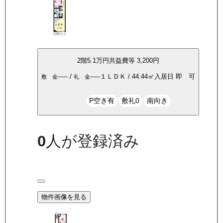
2
階
5.1万
円
共益費等
3,200円
-----
/
-----
１ＬＤＫ
/
44.44
㎡
入居日
即 可
敷 金
礼 金
P空き有
敷礼0
南向き
0
人が登録済み
物件画像を見る