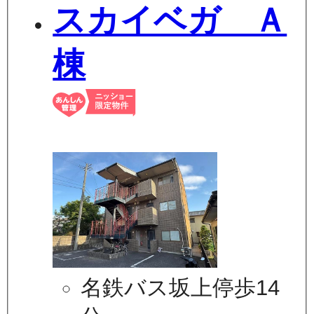
スカイベガ Ａ
棟
名鉄バス坂上停歩14