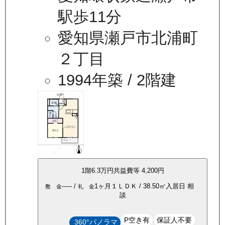
駅歩11分
愛知県瀬戸市北浦町
２丁目
1994年築
/ 2階建
1
階
6.3万
円
共益費等
4,200円
-----
/
1ヶ月
１ＬＤＫ
/
38.50
㎡
入居日
相
敷 金
礼 金
談
P空き有
保証人不要
360°パノラマ