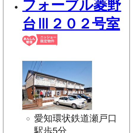
フォーブル菱野
台Ⅲ２０２号室
愛知環状鉄道瀬戸口
駅歩5分