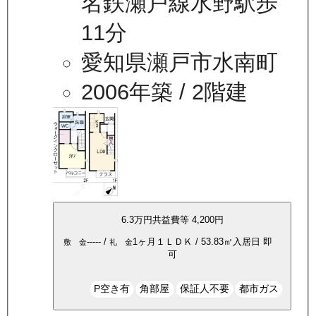
名鉄瀬戸線水野駅歩
11分
愛知県瀬戸市水南町
2006年築
/ 2階建
6.3万
円
共益費等
4,200円
-----
/
1ヶ月
１ＬＤＫ
/
53.83
㎡
入居日
即
敷 金
礼 金
可
P空き有
角部屋
保証人不要
都市ガス