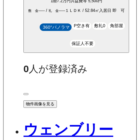
1
階
7.2万
円
共益費等
5,500円
-----
/
-----
１ＬＤＫ
/
52.84
㎡
入居日
即 可
敷 金
礼 金
P空き有
敷礼0
角部屋
360°パノラマ
保証人不要
0
人が登録済み
物件画像を見る
ウェンブリー