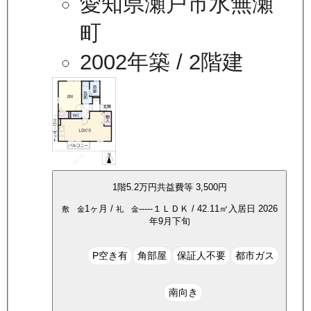
愛知県瀬戸市水無瀬
町
2002年築
/ 2階建
1
階
5.2万
円
共益費等
3,500円
1ヶ月
/
-----
１ＬＤＫ
/
42.11
㎡
入居日
2026
敷 金
礼 金
年9月下旬
P空き有
角部屋
保証人不要
都市ガス
南向き