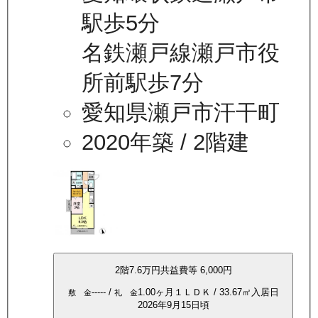
駅歩5分
名鉄瀬戸線瀬戸市役
所前駅歩7分
愛知県瀬戸市汗干町
2020年築
/ 2階建
2
階
7.6万
円
共益費等
6,000円
-----
/
1.00ヶ月
１ＬＤＫ
/
33.67
㎡
入居日
敷 金
礼 金
2026年9月15日頃