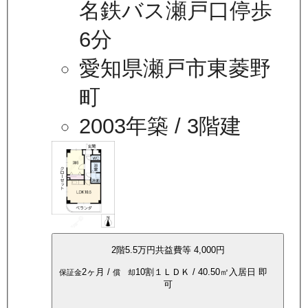
名鉄バス瀬戸口停歩
6分
愛知県瀬戸市東菱野
町
2003年築
/ 3階建
2
階
5.5万
円
共益費等
4,000円
2ヶ月
/
10割
１ＬＤＫ
/
40.50
㎡
入居日
即
保証金
償 却
可