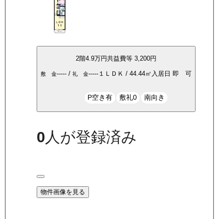
2
階
4.9万
円
共益費等
3,200円
-----
/
-----
１ＬＤＫ
/
44.44
㎡
入居日
即 可
敷 金
礼 金
P空き有
敷礼0
南向き
0
人が登録済み
物件画像を見る