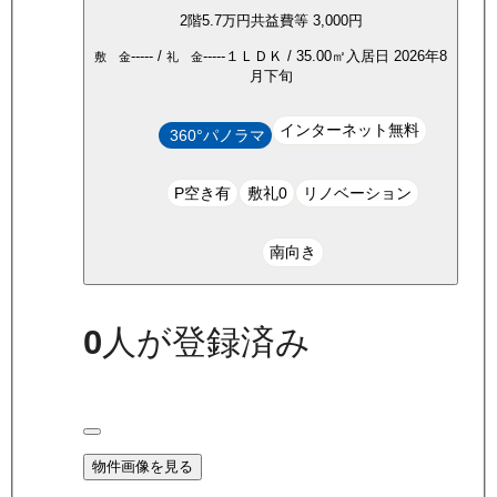
2
階
5.7万
円
共益費等
3,000円
-----
/
-----
１ＬＤＫ
/
35.00
㎡
入居日
2026年8
敷 金
礼 金
月下旬
インターネット無料
360°パノラマ
P空き有
敷礼0
リノベーション
南向き
0
人が登録済み
物件画像を見る