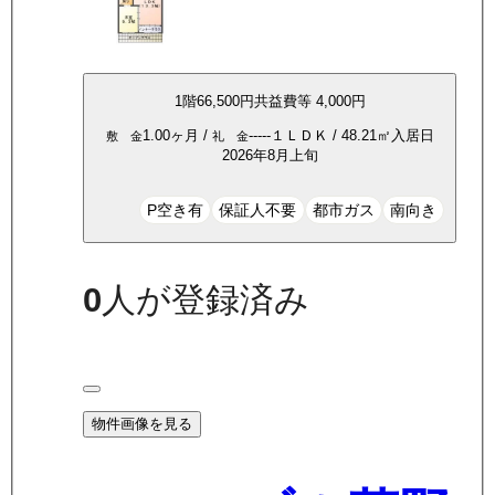
1
階
66,500
円
共益費等
4,000円
1.00ヶ月
/
-----
１ＬＤＫ
/
48.21
㎡
入居日
敷 金
礼 金
2026年8月上旬
P空き有
保証人不要
都市ガス
南向き
0
人が登録済み
物件画像を見る