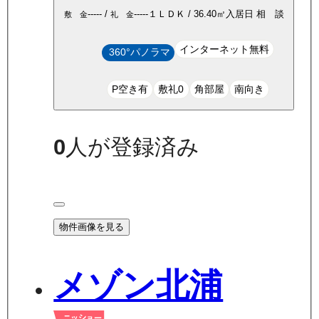
-----
/
-----
１ＬＤＫ
/
36.40
㎡
入居日
相 談
敷 金
礼 金
インターネット無料
360°パノラマ
P空き有
敷礼0
角部屋
南向き
0
人が登録済み
物件画像を見る
メゾン北浦