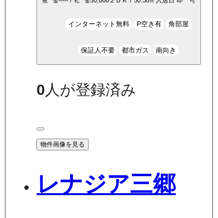
-----
/
50,000
２ＤＫ
/
50.38
㎡
入居日
即 可
敷 金
礼 金
インターネット無料
P空き有
角部屋
保証人不要
都市ガス
南向き
0
人が登録済み
物件画像を見る
レナジア三郷