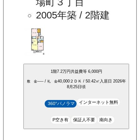
場町３丁目
2005年築
/ 2階建
1
階
7.2万
円
共益費等
6,000円
-----
/
40,000
２ＤＫ
/
50.42
㎡
入居日
2026年
敷 金
礼 金
8月25日頃
インターネット無料
360°パノラマ
P空き有
保証人不要
南向き