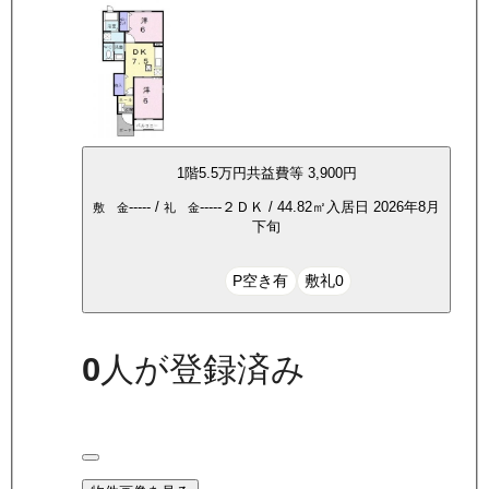
1
階
5.5万
円
共益費等
3,900円
-----
/
-----
２ＤＫ
/
44.82
㎡
入居日
2026年8月
敷 金
礼 金
下旬
P空き有
敷礼0
0
人が登録済み