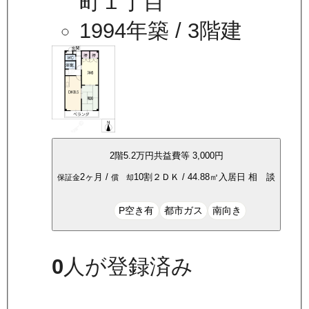
町１丁目
1994年築
/ 3階建
2
階
5.2万
円
共益費等
3,000円
2ヶ月
/
10割
２ＤＫ
/
44.88
㎡
入居日
相 談
保証金
償 却
P空き有
都市ガス
南向き
0
人が登録済み