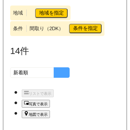
地域を指定
地域
条件を指定
条件
間取り（2DK）
14
件
リストで表示
写真で表示
地図で表示