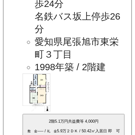
歩24分
名鉄バス坂上停歩26
分
愛知県尾張旭市東栄
町３丁目
1998年築
/ 2階建
2
階
5.1万
円
共益費等
4,000円
-----
/
5.9万
２ＤＫ
/
50.42
㎡
入居日
即 可
敷 金
礼 金