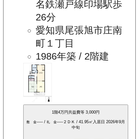
名鉄瀬戸線印場駅歩
26分
愛知県尾張旭市庄南
町１丁目
1986年築
/ 2階建
1
階
4万
円
共益費等
3,000円
-----
/
-----
２ＤＫ
/
41.95
㎡
入居日
2026年9月
敷 金
礼 金
中旬