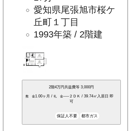
愛知県尾張旭市桜ケ
丘町１丁目
1993年築
/ 2階建
2
階
4万
円
共益費等
3,000円
1.00ヶ月
/
-----
２ＤＫ
/
39.74
㎡
入居日
即
敷 金
礼 金
可
保証人不要
都市ガス