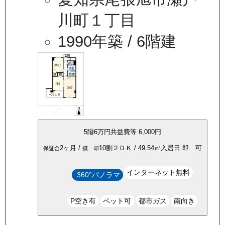
川町１丁目
1990年築
/ 6階建
5
階
6万
円
共益費等
6,000円
2ヶ月
/
10割
２ＤＫ
/
49.54
㎡
入居日
即 可
保証金
償 却
インターネット無料
360°パノラマ
P空き有
ペット可
都市ガス
南向き