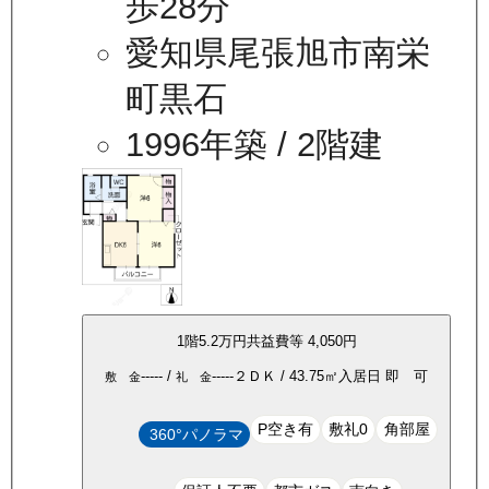
歩28分
愛知県尾張旭市南栄
町黒石
1996年築
/ 2階建
1
階
5.2万
円
共益費等
4,050円
-----
/
-----
２ＤＫ
/
43.75
㎡
入居日
即 可
敷 金
礼 金
P空き有
敷礼0
角部屋
360°パノラマ