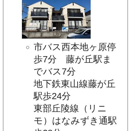
市バス西本地ヶ原停
歩7分 藤が丘駅ま
でバス7分
地下鉄東山線藤が丘
駅歩24分
東部丘陵線（リニ
モ）はなみずき通駅