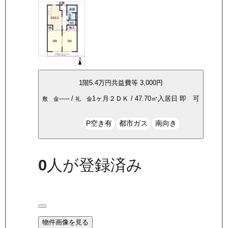
1
階
5.4万
円
共益費等
3,000円
-----
/
1ヶ月
２ＤＫ
/
47.70
㎡
入居日
即 可
敷 金
礼 金
P空き有
都市ガス
南向き
0
人が登録済み
物件画像を見る