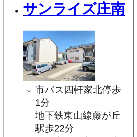
サンライズ庄南
市バス四軒家北停歩
1分
地下鉄東山線藤が丘
駅歩22分