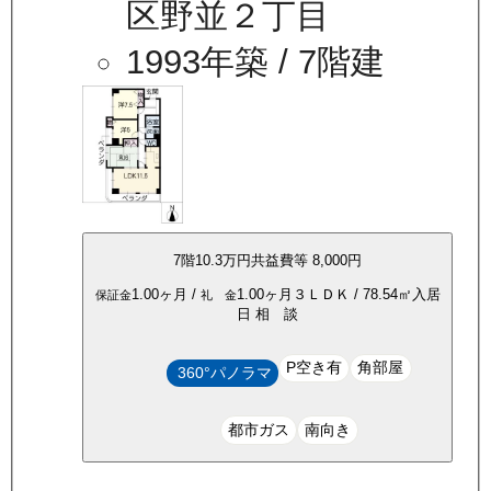
区野並２丁目
1993年築
/ 7階建
7
階
10.3万
円
共益費等
8,000円
1.00ヶ月
/
1.00ヶ月
３ＬＤＫ
/
78.54
㎡
入居
保証金
礼 金
日
相 談
P空き有
角部屋
360°パノラマ
都市ガス
南向き