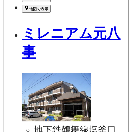
地図で表示
ミレニアム元八
事
地下鉄鶴舞線塩釜口