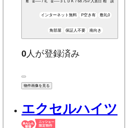
-----
/
-----
３ＬＤＫ
/
68.75
㎡
入居日
相 談
敷 金
礼 金
インターネット無料
P空き有
敷礼0
角部屋
保証人不要
南向き
0
人が登録済み
物件画像を見る
エクセルハイツ