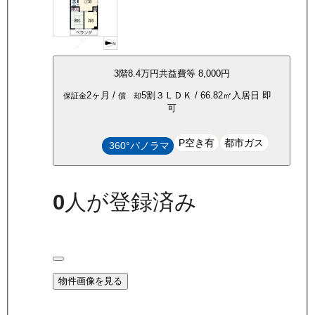
3
階
8.4万
円
共益費等
8,000円
2ヶ月
/
5割
３ＬＤＫ
/
66.82
㎡
入居日
即
保証金
償 却
可
P空き有
都市ガス
360°パノラマ
0
人が登録済み
物件画像を見る