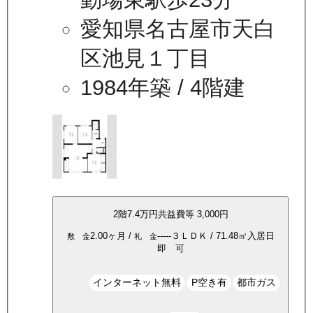
愛知県名古屋市天白
区池見１丁目
1984年築
/ 4階建
2
階
7.4万
円
共益費等
3,000円
2.00ヶ月
/
-----
３ＬＤＫ
/
71.48
㎡
入居日
敷 金
礼 金
即 可
インターネット無料
P空き有
都市ガス