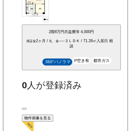
2
階
8万
円
共益費等
4,000円
2ヶ月
/
-----
３ＬＤＫ
/
71.28
㎡
入居日
相
保証金
礼 金
談
P空き有
都市ガス
360°パノラマ
0
人が登録済み
物件画像を見る