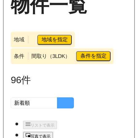
物件一覧
地域を指定
地域
条件を指定
条件
間取り（3LDK）
96
件
リストで表示
写真で表示