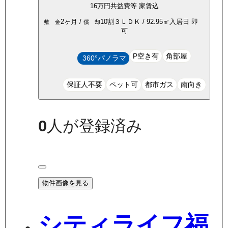
16万
円
共益費等
家賃込
2ヶ月
/
10割
３ＬＤＫ
/
92.95
㎡
入居日
即
敷 金
償 却
可
P空き有
角部屋
360°パノラマ
保証人不要
ペット可
都市ガス
南向き
0
人が登録済み
物件画像を見る
シティライフ福