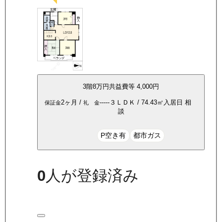
3
階
8万
円
共益費等
4,000円
2ヶ月
/
-----
３ＬＤＫ
/
74.43
㎡
入居日
相
保証金
礼 金
談
P空き有
都市ガス
0
人が登録済み