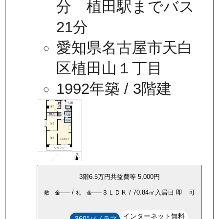
分 植田駅までバス
21分
愛知県名古屋市天白
区植田山１丁目
1992年築
/ 3階建
3
階
6.5万
円
共益費等
5,000円
-----
/
-----
３ＬＤＫ
/
70.84
㎡
入居日
即 可
敷 金
礼 金
インターネット無料
360°パノラマ