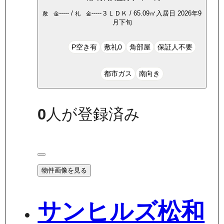
-----
/
-----
３ＬＤＫ
/
65.09
㎡
入居日
2026年9
敷 金
礼 金
月下旬
P空き有
敷礼0
角部屋
保証人不要
都市ガス
南向き
0
人が登録済み
物件画像を見る
サンヒルズ松和