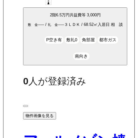
2
階
6.5万
円
共益費等
3,000円
-----
/
-----
３ＬＤＫ
/
68.52
㎡
入居日
相 談
敷 金
礼 金
P空き有
敷礼0
角部屋
都市ガス
南向き
0
人が登録済み
物件画像を見る