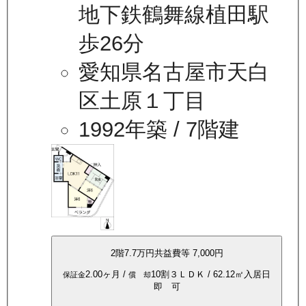
地下鉄鶴舞線植田駅
歩26分
愛知県名古屋市天白
区土原１丁目
1992年築
/ 7階建
2
階
7.7万
円
共益費等
7,000円
2.00ヶ月
/
10割
３ＬＤＫ
/
62.12
㎡
入居日
保証金
償 却
即 可