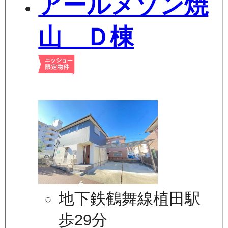
アールメゾン焼
山 Ｄ棟
地下鉄鶴舞線植田駅
歩29分