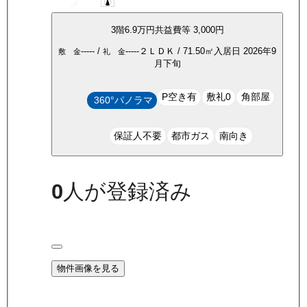
3
階
6.9万
円
共益費等
3,000円
-----
/
-----
２ＬＤＫ
/
71.50
㎡
入居日
2026年9
敷 金
礼 金
月下旬
P空き有
敷礼0
角部屋
360°パノラマ
保証人不要
都市ガス
南向き
0
人が登録済み
物件画像を見る