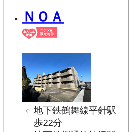
ＮＯＡ
地下鉄鶴舞線平針駅
歩22分