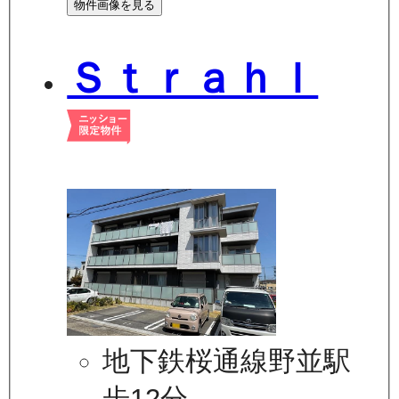
物件画像を見る
Ｓｔｒａｈｌ
地下鉄桜通線野並駅
歩12分