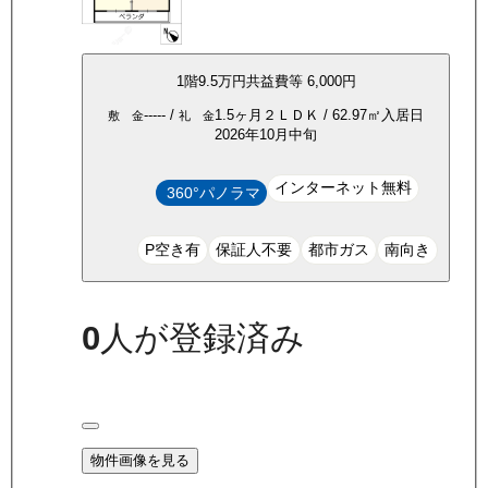
1
階
9.5万
円
共益費等
6,000円
-----
/
1.5ヶ月
２ＬＤＫ
/
62.97
㎡
入居日
敷 金
礼 金
2026年10月中旬
インターネット無料
360°パノラマ
P空き有
保証人不要
都市ガス
南向き
0
人が登録済み
物件画像を見る