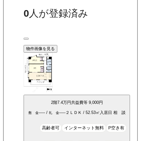
0
人が登録済み
物件画像を見る
2
階
7.4万
円
共益費等
9,000円
-----
/
-----
２ＬＤＫ
/
52.53
㎡
入居日
相 談
敷 金
礼 金
高齢者可
インターネット無料
P空き有