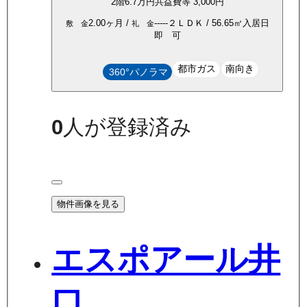
2
階
6.7万
円
共益費等
3,000円
2.00ヶ月
/
-----
２ＬＤＫ
/
56.65
㎡
入居日
敷 金
礼 金
即 可
都市ガス
南向き
360°パノラマ
0
人が登録済み
物件画像を見る
エスポアール井
口