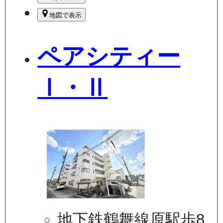
地図で表示
ペアシティー
Ⅰ・Ⅱ
地下鉄鶴舞線原駅歩8