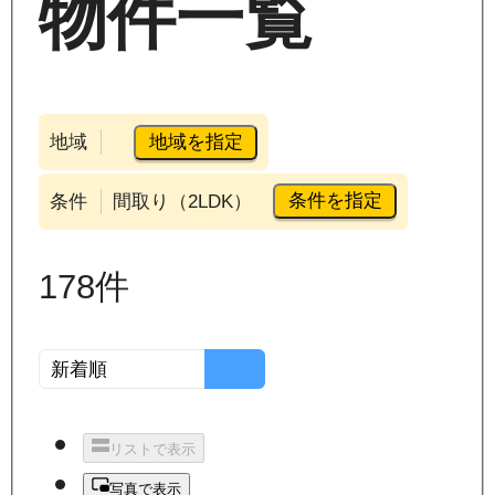
物件一覧
地域を指定
地域
条件を指定
条件
間取り（2LDK）
178
件
リストで表示
写真で表示