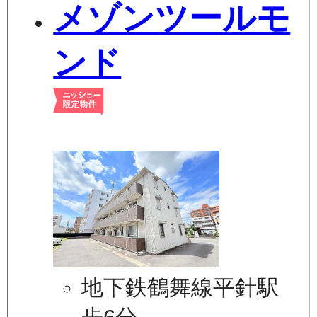
メゾンツールモ
ンド
地下鉄鶴舞線平針駅