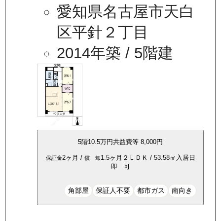
愛知県名古屋市天白
区平針２丁目
2014年築
/ 5階建
5
階
10.5万
円
共益費等
8,000円
2ヶ月
/
1.5ヶ月
２ＬＤＫ
/
53.58
㎡
入居日
保証金
償 却
即 可
角部屋
保証人不要
都市ガス
南向き