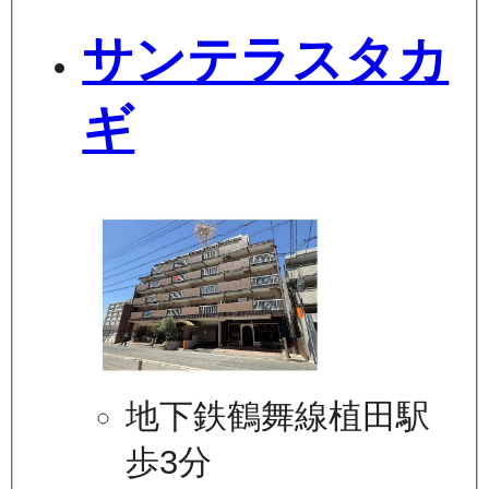
サンテラスタカ
ギ
地下鉄鶴舞線植田駅
歩3分