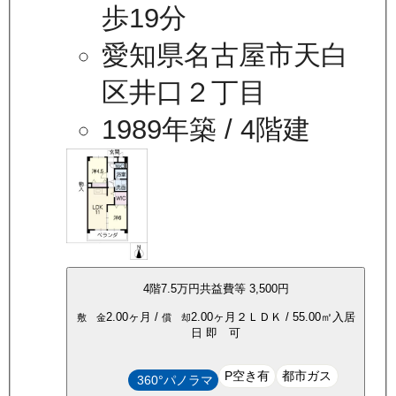
歩19分
愛知県名古屋市天白
区井口２丁目
1989年築
/ 4階建
4
階
7.5万
円
共益費等
3,500円
2.00ヶ月
/
2.00ヶ月
２ＬＤＫ
/
55.00
㎡
入居
敷 金
償 却
日
即 可
P空き有
都市ガス
360°パノラマ