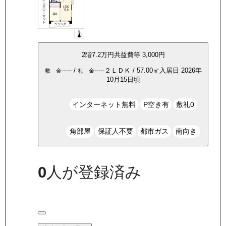
2
階
7.2万
円
共益費等
3,000円
-----
/
-----
２ＬＤＫ
/
57.00
㎡
入居日
2026年
敷 金
礼 金
10月15日頃
インターネット無料
P空き有
敷礼0
角部屋
保証人不要
都市ガス
南向き
0
人が登録済み