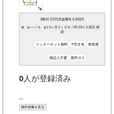
3
階
10.3万
円
共益費等
6,500円
-----
/
1.5ヶ月
２ＬＤＫ
/
60.03
㎡
入居日
相
敷 金
礼 金
談
インターネット無料
P空き有
角部屋
保証人不要
都市ガス
0
人が登録済み
物件画像を見る