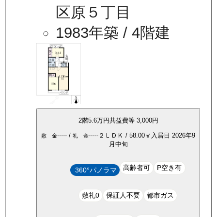
区原５丁目
1983年築
/ 4階建
2
階
5.6万
円
共益費等
3,000円
-----
/
-----
２ＬＤＫ
/
58.00
㎡
入居日
2026年9
敷 金
礼 金
月中旬
高齢者可
P空き有
360°パノラマ
敷礼0
保証人不要
都市ガス