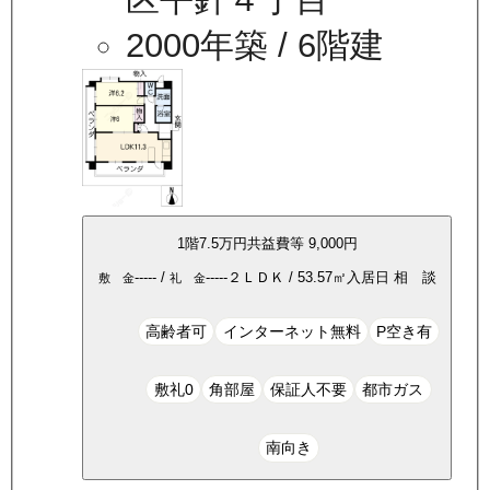
2000年築
/ 6階建
1
階
7.5万
円
共益費等
9,000円
-----
/
-----
２ＬＤＫ
/
53.57
㎡
入居日
相 談
敷 金
礼 金
高齢者可
インターネット無料
P空き有
敷礼0
角部屋
保証人不要
都市ガス
南向き