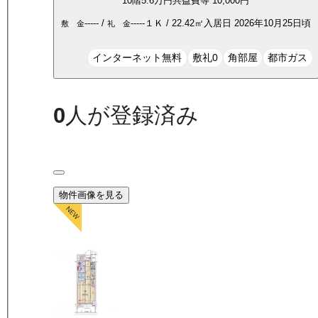
10
階
5.6万
円
共益費等
10,000円
-----
/
-----
１Ｋ
/
22.42
㎡
入居日
2026年10月25日頃
敷 金
礼 金
インターネット無料
敷礼0
角部屋
都市ガス
0
人が登録済み
物件画像を見る