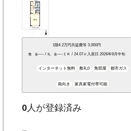
1
階
4.2万
円
共益費等
3,000円
-----
/
-----
１Ｋ
/
24.07
㎡
入居日
2026年9月中旬
敷 金
礼 金
インターネット無料
敷礼0
角部屋
都市ガス
南向き
家具家電付帯可能
0
人が登録済み