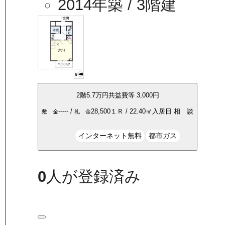
2014年築
/ 3階建
2
階
5.7万
円
共益費等
3,000円
-----
/
28,500
１Ｒ
/
22.40
㎡
入居日
相 談
敷 金
礼 金
インターネット無料
都市ガス
0
人が登録済み