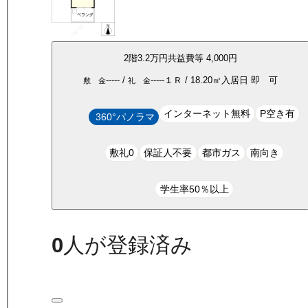
2
階
3.2万
円
共益費等
4,000円
-----
/
-----
１Ｒ
/
18.20
㎡
入居日
即 可
敷 金
礼 金
インターネット無料
P空き有
360°パノラマ
敷礼0
保証人不要
都市ガス
南向き
学生率50％以上
0
人が登録済み