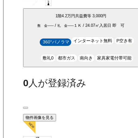
1
階
4.2万
円
共益費等
3,000円
-----
/
-----
１Ｋ
/
24.07
㎡
入居日
即 可
敷 金
礼 金
インターネット無料
P空き有
360°パノラマ
敷礼0
都市ガス
南向き
家具家電付帯可能
0
人が登録済み
物件画像を見る