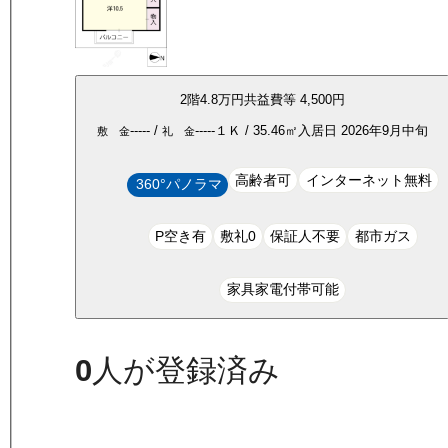
2
階
4.8万
円
共益費等
4,500円
-----
/
-----
１Ｋ
/
35.46
㎡
入居日
2026年9月中旬
敷 金
礼 金
高齢者可
インターネット無料
360°パノラマ
P空き有
敷礼0
保証人不要
都市ガス
家具家電付帯可能
0
人が登録済み