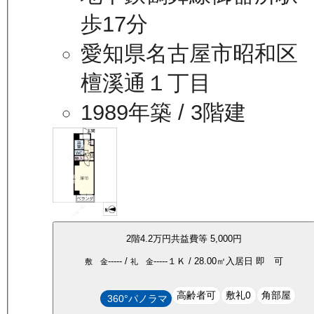
歩17分
愛知県名古屋市昭和区
檀溪通１丁目
1989年築
/ 3階建
2
階
4.2万
円
共益費等
5,000円
-----
/
-----
１Ｋ
/
28.00
㎡
入居日
即 可
敷 金
礼 金
高齢者可
敷礼0
角部屋
360°パノラマ