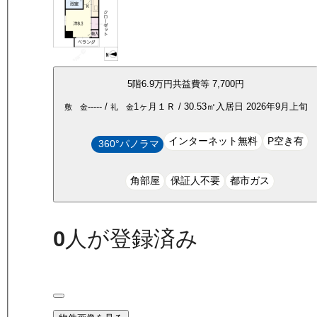
5
階
6.9万
円
共益費等
7,700円
-----
/
1ヶ月
１Ｒ
/
30.53
㎡
入居日
2026年9月上旬
敷 金
礼 金
インターネット無料
P空き有
360°パノラマ
角部屋
保証人不要
都市ガス
0
人が登録済み