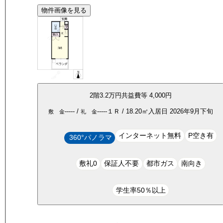
物件画像を見る
2
階
3.2万
円
共益費等
4,000円
-----
/
-----
１Ｒ
/
18.20
㎡
入居日
2026年9月下旬
敷 金
礼 金
インターネット無料
P空き有
360°パノラマ
敷礼0
保証人不要
都市ガス
南向き
学生率50％以上