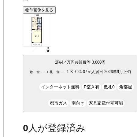
物件画像を見る
2
階
4.4万
円
共益費等
3,000円
-----
/
-----
１Ｋ
/
24.07
㎡
入居日
2026年9月上旬
敷 金
礼 金
インターネット無料
P空き有
敷礼0
角部屋
都市ガス
南向き
家具家電付帯可能
0
人が登録済み