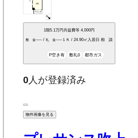
1
階
5.1万
円
共益費等
4,000円
-----
/
-----
１Ｋ
/
24.90
㎡
入居日
相 談
敷 金
礼 金
P空き有
敷礼0
都市ガス
0
人が登録済み
物件画像を見る