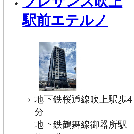
プレサンス吹上
駅前エテルノ
地下鉄桜通線吹上駅歩4
分
地下鉄鶴舞線御器所駅