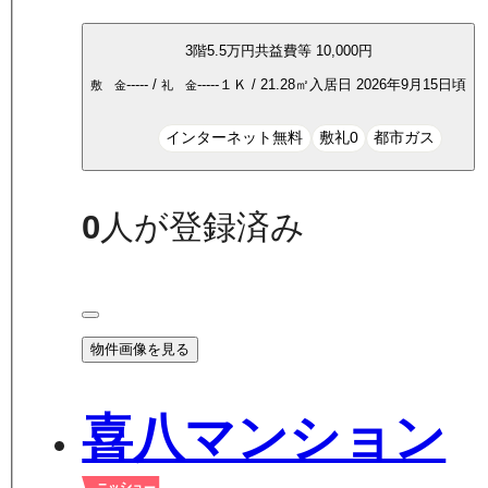
3
階
5.5万
円
共益費等
10,000円
-----
/
-----
１Ｋ
/
21.28
㎡
入居日
2026年9月15日頃
敷 金
礼 金
インターネット無料
敷礼0
都市ガス
0
人が登録済み
物件画像を見る
喜八マンション