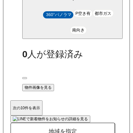
P空き有
都市ガス
360°パノラマ
南向き
0
人が登録済み
物件画像を見る
次の10件を表示
地域を指定