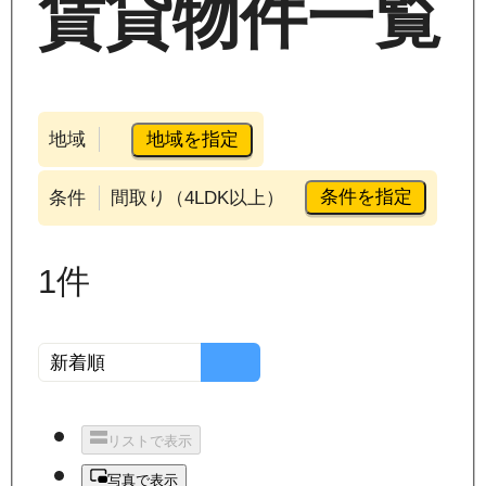
賃貸物件一覧
地域を指定
地域
条件を指定
条件
間取り（4LDK以上）
1
件
リストで表示
写真で表示