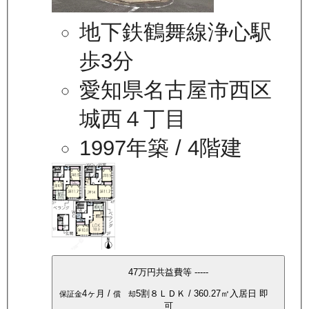
地下鉄鶴舞線浄心駅
歩3分
愛知県名古屋市西区
城西４丁目
1997年築
/ 4階建
47万
円
共益費等
-----
4ヶ月
/
5割
８ＬＤＫ
/
360.27
㎡
入居日
即
保証金
償 却
可