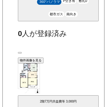
P空き有
敷礼0
360°パノラマ
都市ガス
南向き
0
人が登録済み
物件画像を見る
2
階
7万
円
共益費等
3,000円