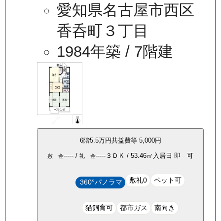
愛知県名古屋市西区
香呑町３丁目
1984年築
/ 7階建
6
階
5.5万
円
共益費等
5,000円
-----
/
-----
３ＤＫ
/
53.46
㎡
入居日
即 可
敷 金
礼 金
敷礼0
ペット可
360°パノラマ
猫飼育可
都市ガス
南向き