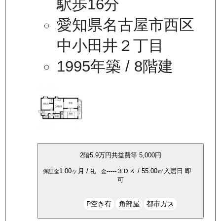
駅歩16分
愛知県名古屋市西区
中小田井２丁目
1995年築
/ 8階建
2
階
5.9万
円
共益費等
5,000円
1.00ヶ月
/
-----
３ＤＫ
/
55.00
㎡
入居日
即
保証金
礼 金
可
P空き有
角部屋
都市ガス