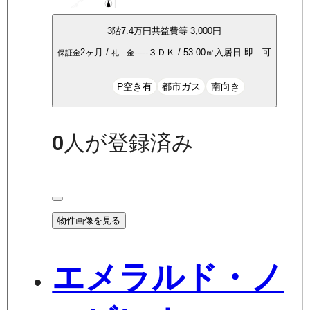
3
階
7.4万
円
共益費等
3,000円
2ヶ月
/
-----
３ＤＫ
/
53.00
㎡
入居日
即 可
保証金
礼 金
P空き有
都市ガス
南向き
0
人が登録済み
物件画像を見る
エメラルド・ノ