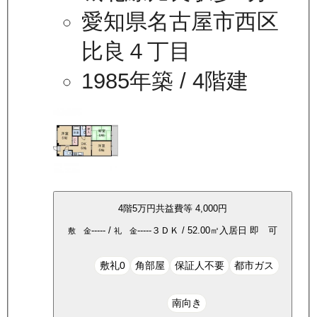
愛知県名古屋市西区
比良４丁目
1985年築
/ 4階建
4
階
5万
円
共益費等
4,000円
-----
/
-----
３ＤＫ
/
52.00
㎡
入居日
即 可
敷 金
礼 金
敷礼0
角部屋
保証人不要
都市ガス
南向き