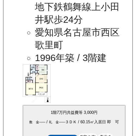
地下鉄鶴舞線上小田
井駅歩24分
愛知県名古屋市西区
歌里町
1996年築
/ 3階建
1
階
7万
円
共益費等
3,000円
-----
/
-----
３ＤＫ
/
60.15
㎡
入居日
即 可
敷 金
礼 金