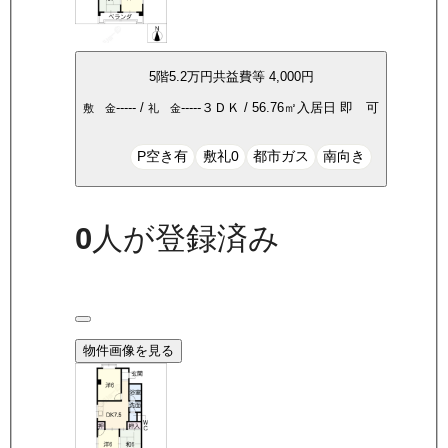
5
階
5.2万
円
共益費等
4,000円
-----
/
-----
３ＤＫ
/
56.76
㎡
入居日
即 可
敷 金
礼 金
P空き有
敷礼0
都市ガス
南向き
0
人が登録済み
物件画像を見る