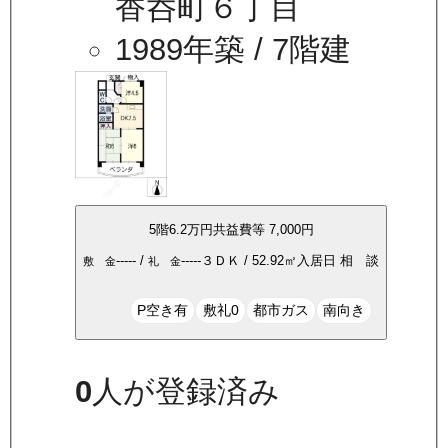
香呑町６丁目
1989年築
/ 7階建
5
階
6.2万
円
共益費等
7,000円
-----
/
-----
３ＤＫ
/
52.92
㎡
入居日
相 談
敷 金
礼 金
P空き有
敷礼0
都市ガス
南向き
0
人が登録済み