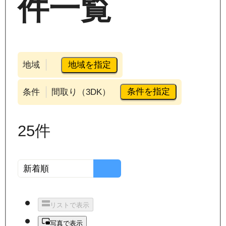
件一覧
地域を指定
地域
条件を指定
条件
間取り（3DK）
25
件
リストで表示
写真で表示