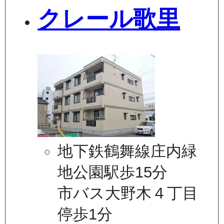
クレール歌里
地下鉄鶴舞線庄内緑
地公園駅歩15分
市バス大野木４丁目
停歩1分