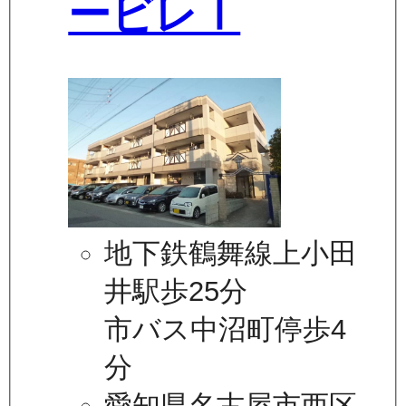
ービレⅠ
地下鉄鶴舞線上小田
井駅歩25分
市バス中沼町停歩4
分
愛知県名古屋市西区