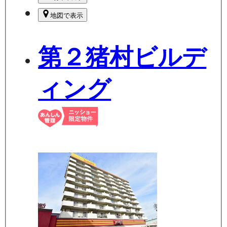
地図で表示
第２猪村ビルデ
ィング