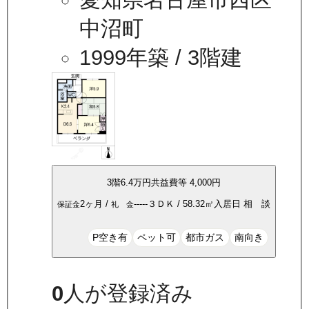
中沼町
1999年築
/ 3階建
3
階
6.4万
円
共益費等
4,000円
2ヶ月
/
-----
３ＤＫ
/
58.32
㎡
入居日
相 談
保証金
礼 金
P空き有
ペット可
都市ガス
南向き
0
人が登録済み