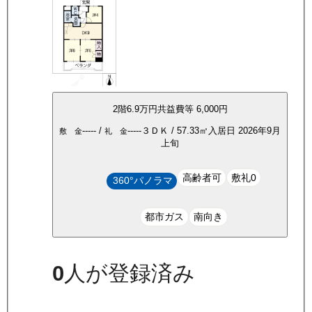
2
階
6.9万
円
共益費等
6,000円
-----
/
-----
３ＤＫ
/
57.33
㎡
入居日
2026年9月
敷 金
礼 金
上旬
高齢者可
敷礼0
360°パノラマ
都市ガス
南向き
0
人が登録済み