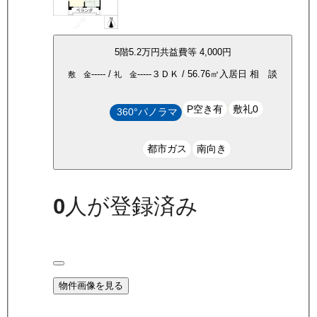
5
階
5.2万
円
共益費等
4,000円
-----
/
-----
３ＤＫ
/
56.76
㎡
入居日
相 談
敷 金
礼 金
P空き有
敷礼0
360°パノラマ
都市ガス
南向き
0
人が登録済み
物件画像を見る