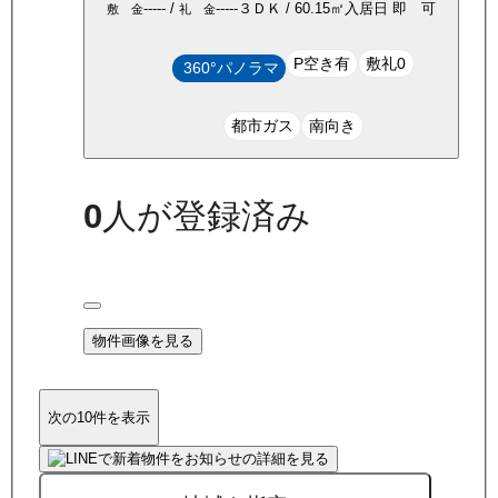
-----
/
-----
３ＤＫ
/
60.15
㎡
入居日
即 可
敷 金
礼 金
P空き有
敷礼0
360°パノラマ
都市ガス
南向き
0
人が登録済み
物件画像を見る
次の10件を表示