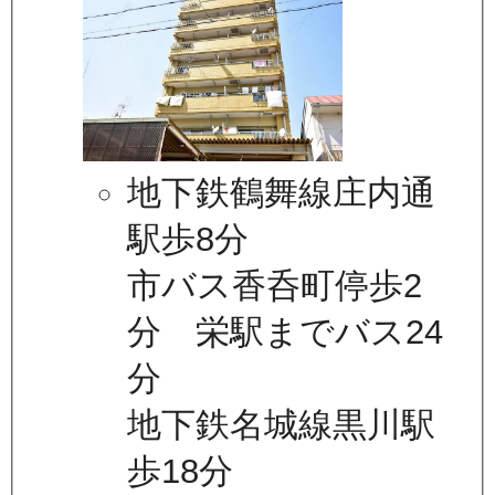
地下鉄鶴舞線庄内通
駅歩8分
市バス香呑町停歩2
分 栄駅までバス24
分
地下鉄名城線黒川駅
歩18分