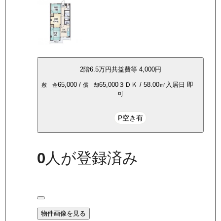
2
階
6.5万
円
共益費等
4,000円
65,000
/
65,000
３ＤＫ
/
58.00
㎡
入居日
即
敷 金
償 却
可
P空き有
0
人が登録済み
物件画像を見る