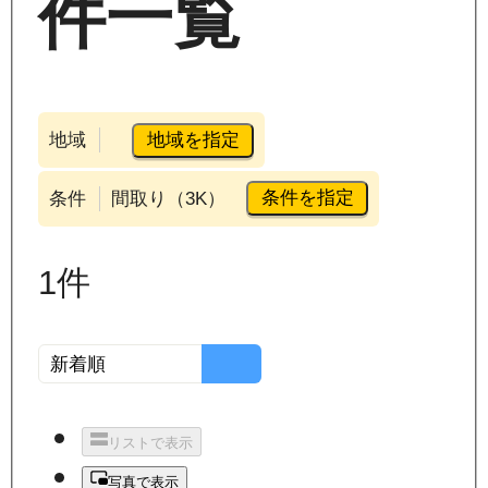
件一覧
地域を指定
地域
条件を指定
条件
間取り（3K）
1
件
リストで表示
写真で表示