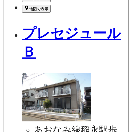
地図で表示
プレセジュール
Ｂ
あおなみ線稲永駅歩