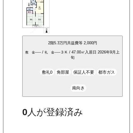
2
階
5.3万
円
共益費等
2,000円
-----
/
-----
３Ｋ
/
47.00
㎡
入居日
2026年9月上
敷 金
礼 金
旬
敷礼0
角部屋
保証人不要
都市ガス
南向き
0
人が登録済み