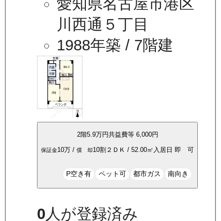
愛知県名古屋市港区
川西通５丁目
1988年築
/ 7階建
2
階
5.9万
円
共益費等
6,000円
10万
/
10割
２ＤＫ
/
52.00
㎡
入居日
即 可
保証金
償 却
P空き有
ペット可
都市ガス
南向き
0
人が登録済み