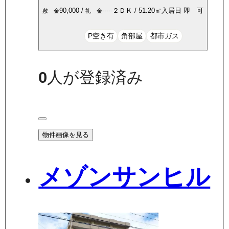
90,000
/
-----
２ＤＫ
/
51.20
㎡
入居日
即 可
敷 金
礼 金
P空き有
角部屋
都市ガス
0
人が登録済み
物件画像を見る
メゾンサンヒル