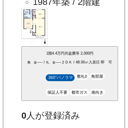
1987年築
/ 2階建
1
階
4.4万
円
共益費等
2,000円
-----
/
-----
２ＤＫ
/
48.00
㎡
入居日
即 可
敷 金
礼 金
敷礼0
角部屋
360°パノラマ
保証人不要
都市ガス
南向き
0
人が登録済み