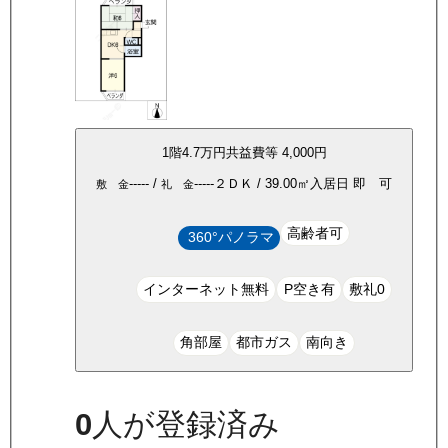
1
階
4.7万
円
共益費等
4,000円
-----
/
-----
２ＤＫ
/
39.00
㎡
入居日
即 可
敷 金
礼 金
高齢者可
360°パノラマ
インターネット無料
P空き有
敷礼0
角部屋
都市ガス
南向き
0
人が登録済み