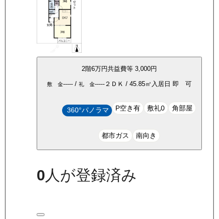
2
階
6万
円
共益費等
3,000円
-----
/
-----
２ＤＫ
/
45.85
㎡
入居日
即 可
敷 金
礼 金
P空き有
敷礼0
角部屋
360°パノラマ
都市ガス
南向き
0
人が登録済み