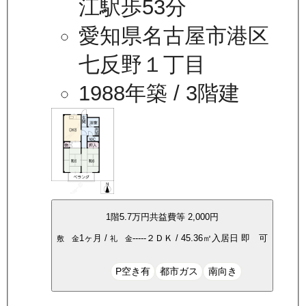
江駅歩53分
愛知県名古屋市港区
七反野１丁目
1988年築
/ 3階建
1
階
5.7万
円
共益費等
2,000円
1ヶ月
/
-----
２ＤＫ
/
45.36
㎡
入居日
即 可
敷 金
礼 金
P空き有
都市ガス
南向き