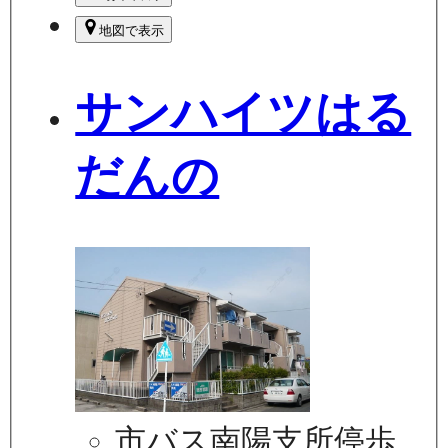
地図で表示
サンハイツはる
だんの
市バス南陽支所停歩