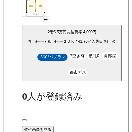
2
階
5.5万
円
共益費等
4,000円
-----
/
-----
２ＤＫ
/
41.76
㎡
入居日
相 談
敷 金
礼 金
P空き有
敷礼0
角部屋
360°パノラマ
都市ガス
0
人が登録済み
物件画像を見る