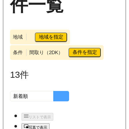
件一覧
地域を指定
地域
条件を指定
条件
間取り（2DK）
13
件
リストで表示
写真で表示