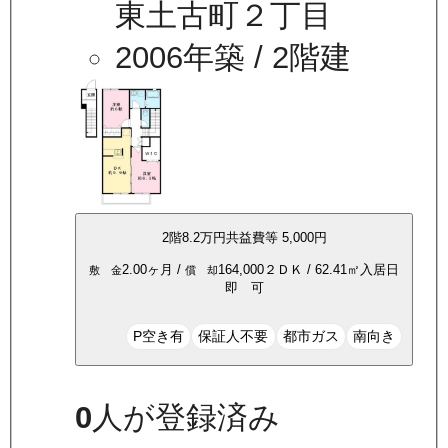
東土古町２丁目
2006年築
/ 2階建
2
階
8.2万
円
共益費等
5,000円
2.00ヶ月
/
164,000
２ＤＫ
/
62.41
㎡
入居日
敷 金
償 却
即 可
P空き有
保証人不要
都市ガス
南向き
0
人が登録済み