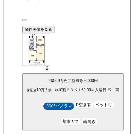
物件画像を見る
2
階
5.9万
円
共益費等
6,000円
10万
/
10割
２ＤＫ
/
52.00
㎡
入居日
即 可
保証金
償 却
P空き有
ペット可
360°パノラマ
都市ガス
南向き