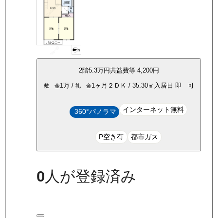
2
階
5.3万
円
共益費等
4,200円
1万
/
1ヶ月
２ＤＫ
/
35.30
㎡
入居日
即 可
敷 金
礼 金
インターネット無料
360°パノラマ
P空き有
都市ガス
0
人が登録済み