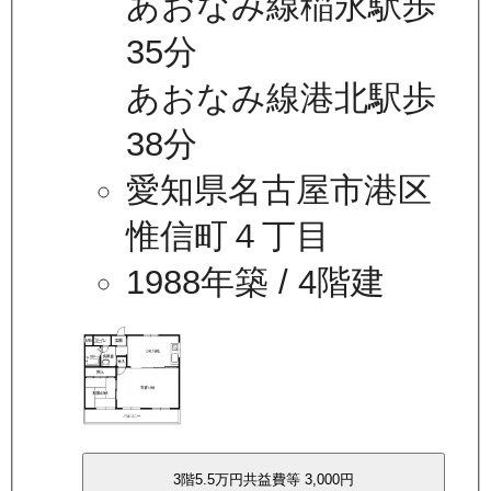
あおなみ線稲永駅歩
35分
あおなみ線港北駅歩
38分
愛知県名古屋市港区
惟信町４丁目
1988年築
/ 4階建
3
階
5.5万
円
共益費等
3,000円