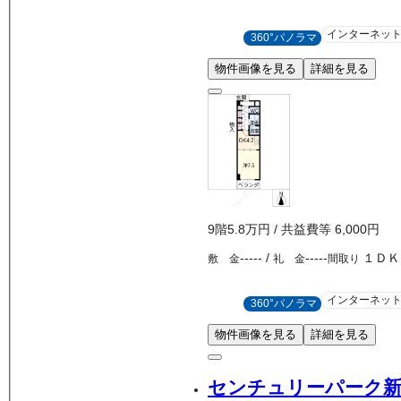
インターネッ
360°パノラマ
物件画像を見る
詳細を見る
9
階
5.8万
円
/ 共益費等
6,000円
-----
/
-----
１ＤＫ
敷 金
礼 金
間取り
インターネッ
360°パノラマ
物件画像を見る
詳細を見る
センチュリーパーク新