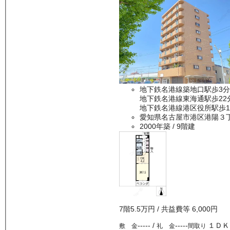
地下鉄名港線築地口駅歩3分
地下鉄名港線東海通駅歩22
地下鉄名港線港区役所駅歩1
愛知県名古屋市港区港陽３
2000年築
/ 9階建
7
階
5.5万
円
/ 共益費等
6,000円
-----
/
-----
１ＤＫ
敷 金
礼 金
間取り