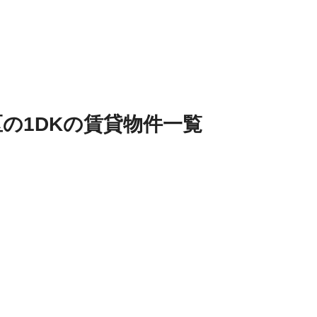
区
の
1DK
の
賃貸物件
一覧