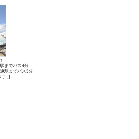
分
駅までバス4分
通駅までバス3分
４丁目