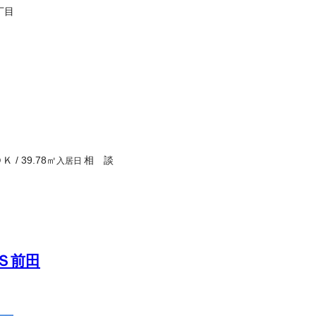
丁目
ＤＫ
/
39.78
㎡
相 談
入居日
Ｓ前田