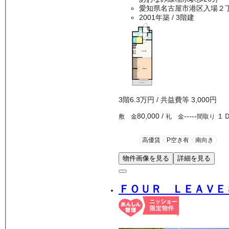
愛知県名古屋市港区入場２
2001年築
/ 3階建
3
階
6.3万
円
/ 共益費等
3,000円
80,000
/
-----
１
敷 金
礼 金
間取り
高優賃
P空き有
南向き
物件画像を見る
詳細を見る
ＦＯＵＲ ＬＥＡＶＥ