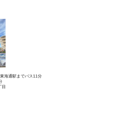
東海通駅までバス11分
分
丁目