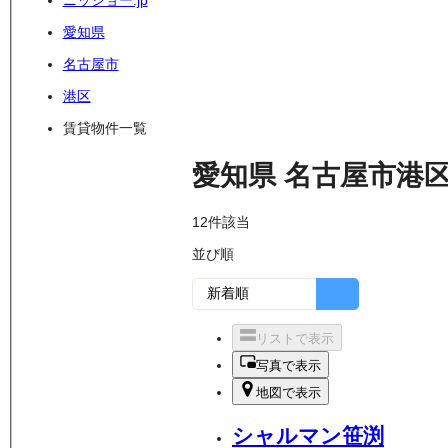
ニッショー.jp
愛知県
名古屋市
港区
賃貸物件一覧
愛知県
名古屋市港
12
件該当
並び順
リストで表示
写真で表示
地図で表示
シャルマン笹渕