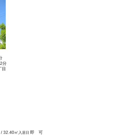
分
2分
丁目
/
32.40
㎡
即 可
入居日