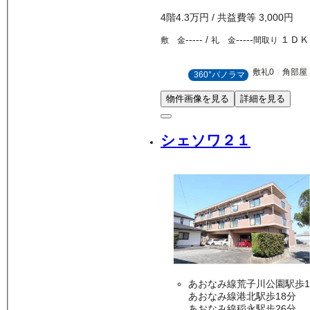
4
階
4.3万
円
/ 共益費等
3,000円
-----
/
-----
１ＤＫ
敷 金
礼 金
間取り
敷礼0
角部屋
360°パノラマ
物件画像を見る
詳細を見る
シェソワ２１
あおなみ線荒子川公園駅歩1
あおなみ線港北駅歩18分
あおなみ線稲永駅歩26分