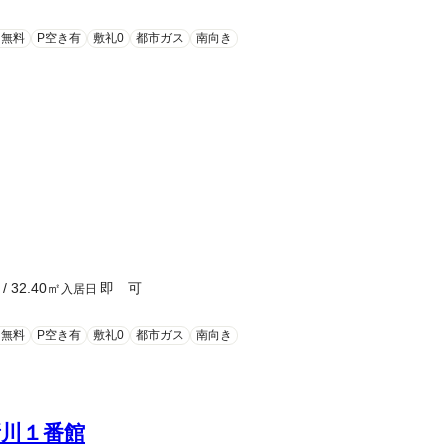
ト無料
P空き有
敷礼0
都市ガス
南向き
/
32.40
㎡
即 可
入居日
ト無料
P空き有
敷礼0
都市ガス
南向き
川１番館