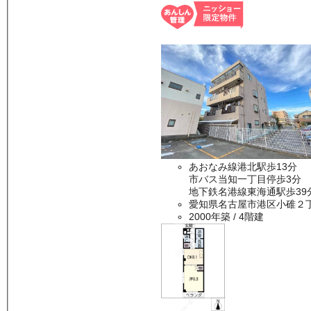
あおなみ線港北駅歩13分
市バス当知一丁目停歩3分 
地下鉄名港線東海通駅歩39
愛知県名古屋市港区小碓２
2000年築
/ 4階建