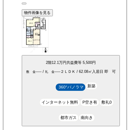
物件画像を見る
2
階
12.1万
円
共益費等
5,500円
-----
/
-----
２ＬＤＫ
/
62.08
㎡
入居日
即 可
敷 金
礼 金
新築
360°パノラマ
インターネット無料
P空き有
敷礼0
都市ガス
南向き