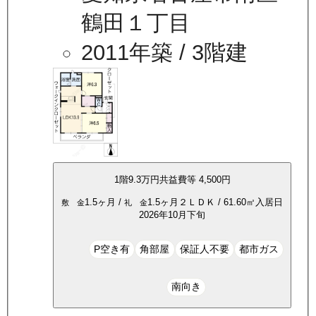
鶴田１丁目
2011年築
/ 3階建
1
階
9.3万
円
共益費等
4,500円
1.5ヶ月
/
1.5ヶ月
２ＬＤＫ
/
61.60
㎡
入居日
敷 金
礼 金
2026年10月下旬
P空き有
角部屋
保証人不要
都市ガス
南向き