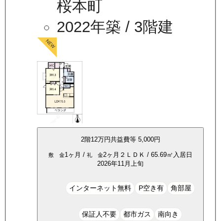
桜本町
2022年築
/ 3階建
2
階
12万
円
共益費等
5,000円
1ヶ月
/
2ヶ月
２ＬＤＫ
/
65.69
㎡
入居日
敷 金
礼 金
2026年11月上旬
インターネット無料
P空き有
角部屋
保証人不要
都市ガス
南向き