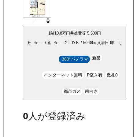
1
階
10.8万
円
共益費等
5,500円
-----
/
-----
２ＬＤＫ
/
50.38
㎡
入居日
即 可
敷 金
礼 金
新築
360°パノラマ
インターネット無料
P空き有
敷礼0
都市ガス
南向き
0
人が登録済み