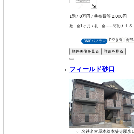
1
階
7.8万
円
/ 共益費等
2,000円
1ヶ月
/
-----
１Ｓ
敷 金
礼 金
間取り
P空き有
角部
360°パノラマ
物件画像を見る
詳細を見る
フィールド砂口
名鉄名古屋本線本笠寺駅歩1