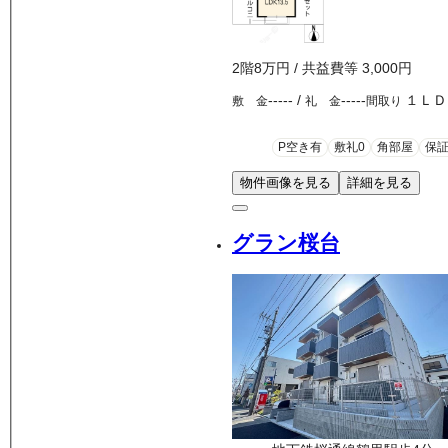
2
階
8万
円
/ 共益費等
3,000円
-----
/
-----
１ＬＤ
敷 金
礼 金
間取り
P空き有
敷礼0
角部屋
保
物件画像を見る
詳細を見る
グラン桜台