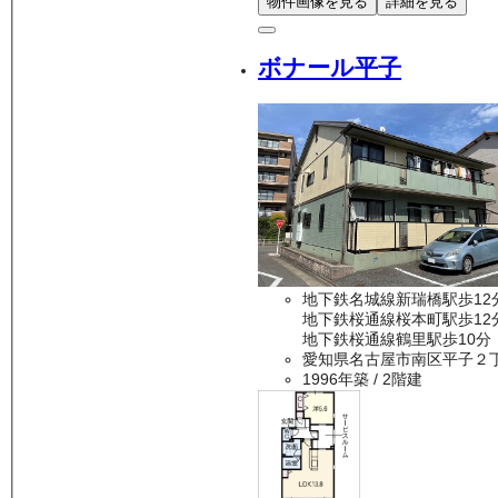
物件画像を見る
詳細を見る
ボナール平子
地下鉄名城線新瑞橋駅歩12
地下鉄桜通線桜本町駅歩12
地下鉄桜通線鶴里駅歩10分
愛知県名古屋市南区平子２
1996年築
/ 2階建