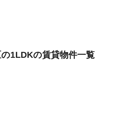
区
の
1LDK
の
賃貸物件
一覧