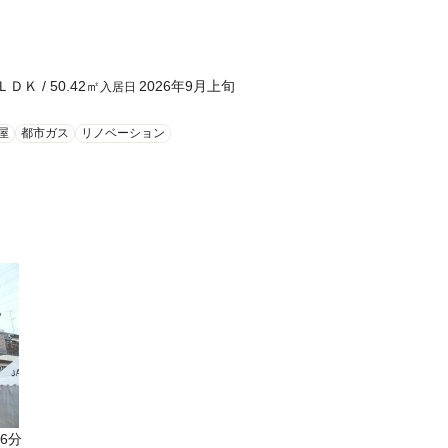
ＬＤＫ
/
50.42
㎡
2026年9月上旬
入居日
屋
都市ガス
リノベーション
6分