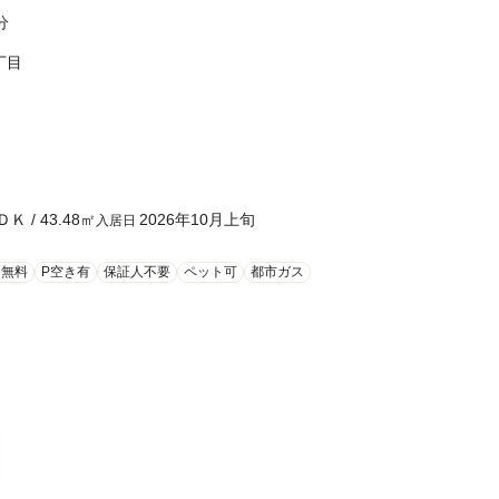
分
丁目
ＤＫ
/
43.48
㎡
2026年10月上旬
入居日
ト無料
P空き有
保証人不要
ペット可
都市ガス