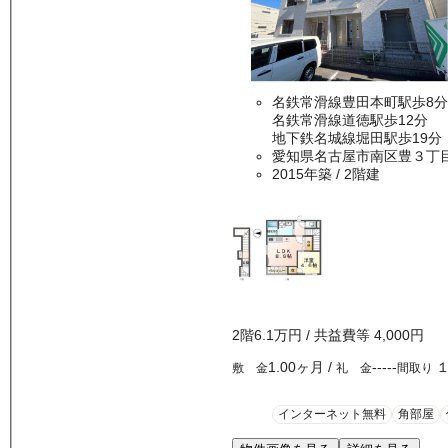
名鉄常滑線豊田本町駅歩8分
名鉄常滑線道徳駅歩12分
地下鉄名城線堀田駅歩19分
愛知県名古屋市南区豊３丁
2015年築
/ 2階建
2
階
6.1万
円
/ 共益費等
4,000円
1.00ヶ月
/
-----
敷 金
礼 金
間取り
インターネット無料
角部屋