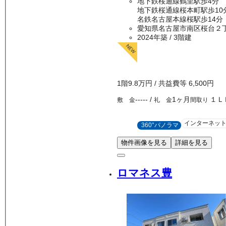
地下鉄桜通線鶴里駅歩4分
地下鉄桜通線桜本町駅歩10
名鉄名古屋本線桜駅歩14分
愛知県名古屋市南区桜台２
2024年築
/ 3階建
1
階
9.8万
円
/ 共益費等
6,500円
-----
/
1ヶ月
１Ｌ
敷 金
礼 金
間取り
インターネッ
360°パノラマ
物件画像を見る
詳細を見る
ロマネス豊