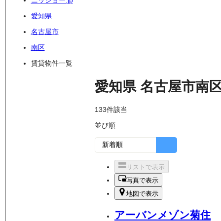
ニッショー.jp
愛知県
名古屋市
南区
賃貸物件一覧
愛知県
名古屋市南
133
件該当
並び順
リストで表示
写真で表示
地図で表示
アーバンメゾン菊住