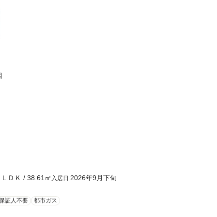
目
１ＬＤＫ
/
38.61
㎡
2026年9月下旬
入居日
保証人不要
都市ガス