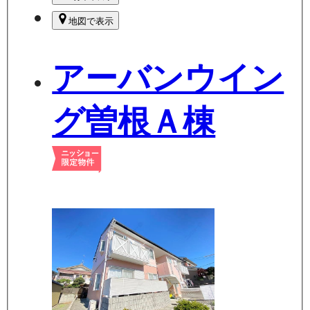
地図で表示
アーバンウイン
グ曽根Ａ棟