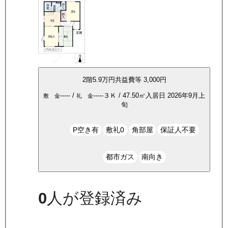
2
階
5.9万
円
共益費等
3,000円
-----
/
-----
３Ｋ
/
47.50
㎡
入居日
2026年9月上
敷 金
礼 金
旬
P空き有
敷礼0
角部屋
保証人不要
都市ガス
南向き
0
人が登録済み