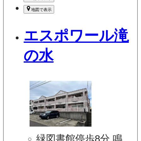
地図で表示
エスポワール滝
の水
緑図書館停歩8分 鳴