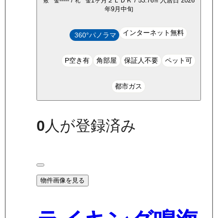
-----
/
1ヶ月
２ＬＤＫ
/
53.76
㎡
入居日
2026
敷 金
礼 金
年9月中旬
インターネット無料
360°パノラマ
P空き有
角部屋
保証人不要
ペット可
都市ガス
0
人が登録済み
物件画像を見る