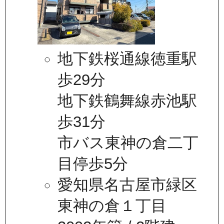
地下鉄桜通線徳重駅
歩29分
地下鉄鶴舞線赤池駅
歩31分
市バス東神の倉二丁
目停歩5分
愛知県名古屋市緑区
東神の倉１丁目