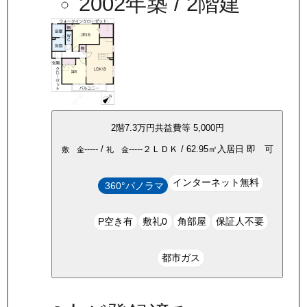
2002年築
/ 2階建
2
階
7.3万
円
共益費等
5,000円
-----
/
-----
２ＬＤＫ
/
62.95
㎡
入居日
即 可
敷 金
礼 金
インターネット無料
360°パノラマ
P空き有
敷礼0
角部屋
保証人不要
都市ガス