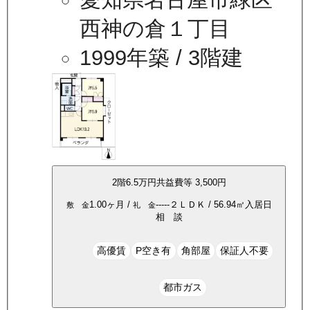
西神の倉１丁目
1999年築
/ 3階建
2
階
6.5万
円
共益費等
3,500円
1.00ヶ月
/
-----
２ＬＤＫ
/
56.94
㎡
入居日
敷 金
礼 金
相 談
高優賃
P空き有
角部屋
保証人不要
都市ガス