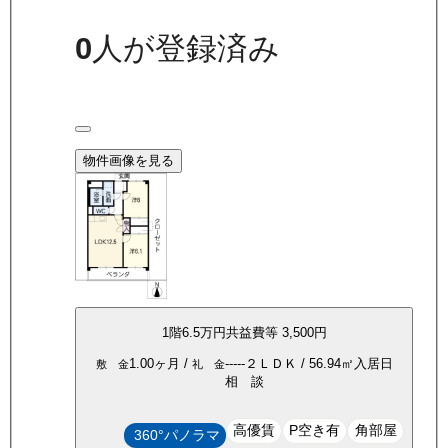
0
人が登録済み
物件画像を見る
1
階
6.5万
円
共益費等
3,500円
1.00ヶ月
/
-----
２ＬＤＫ
/
56.94
㎡
入居日
敷 金
礼 金
相 談
高優賃
P空き有
角部屋
360°パノラマ