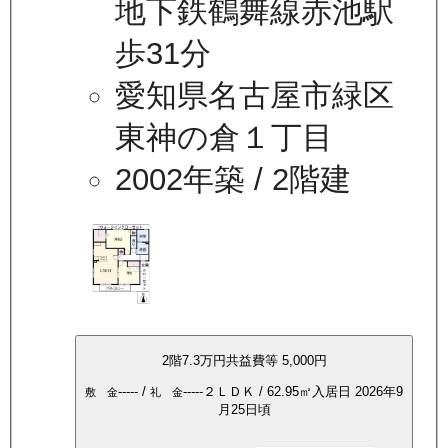
地下鉄鶴舞線赤池駅
歩31分
愛知県名古屋市緑区
東神の倉１丁目
2002年築
/ 2階建
2
階
7.3万
円
共益費等
5,000円
-----
/
-----
２ＬＤＫ
/
62.95
㎡
入居日
2026年9
敷 金
礼 金
月25日頃