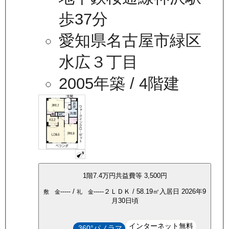
歩37分
愛知県名古屋市緑区
水広３丁目
2005年築
/ 4階建
1
階
7.4万
円
共益費等
3,500円
-----
/
-----
２ＬＤＫ
/
58.19
㎡
入居日
2026年9
敷 金
礼 金
月30日頃
インターネット無料
360°パノラマ