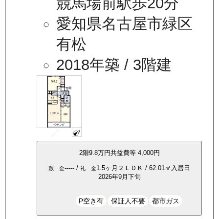
競馬場前駅歩20分
愛知県名古屋市緑区
有松
2018年築
/ 3階建
2
階
9.8万
円
共益費等
4,000円
-----
/
1.5ヶ月
２ＬＤＫ
/
62.01
㎡
入居日
敷 金
礼 金
2026年9月下旬
P空き有
保証人不要
都市ガス