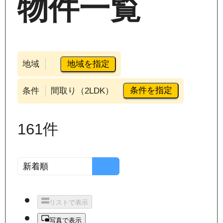
物件一覧
地域を指定
地域
条件を指定
条件
間取り（2LDK）
161
件
リストで表示
写真で表示