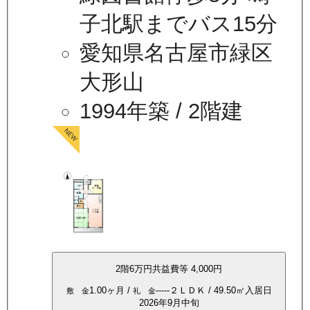
子北駅までバス15分
愛知県名古屋市緑区
大形山
1994年築
/ 2階建
2
階
6万
円
共益費等
4,000円
1.00ヶ月
/
-----
２ＬＤＫ
/
49.50
㎡
入居日
敷 金
礼 金
2026年9月中旬