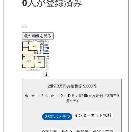
0
人が登録済み
物件画像を見る
2
階
7.3万
円
共益費等
5,000円
-----
/
-----
２ＬＤＫ
/
62.95
㎡
入居日
2026年9
敷 金
礼 金
月中旬
インターネット無料
360°パノラマ
P空き有
敷礼0
角部屋
保証人不要