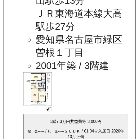
山駅歩13分
ＪＲ東海道本線大高
駅歩27分
愛知県名古屋市緑区
曽根１丁目
2001年築
/ 3階建
3
階
7.3万
円
共益費等
3,000円
-----
/
-----
２ＬＤＫ
/
61.04
㎡
入居日
2026年
敷 金
礼 金
10月上旬