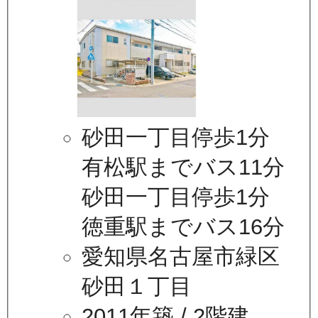
砂田一丁目停歩1分
有松駅までバス11分
砂田一丁目停歩1分
徳重駅までバス16分
愛知県名古屋市緑区
砂田１丁目
2011年築
/ 2階建