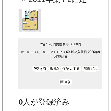
2
階
7.5万
円
共益費等
3,500円
-----
/
-----
２ＬＤＫ
/
60.10
㎡
入居日
2026年9
敷 金
礼 金
月30日頃
P空き有
敷礼0
保証人不要
都市ガス
南向き
0
人が登録済み