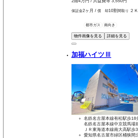
2
階
4万
円
/ 共益費等
3,550円
2ヶ月
/
10割
２
保証金
償 却
間取り
都市ガス
南向き
物件画像を見る
詳細を見る
加福ハイツⅢ
名鉄名古屋本線有松駅歩18
名鉄名古屋本線中京競馬場前
ＪＲ東海道本線南大高駅歩3
愛知県名古屋市緑区桶狭間