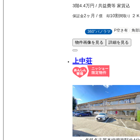
3
階
4.4万
円
/ 共益費等
家賃込
2ヶ月
/
10割
２
保証金
償 却
間取り
P空き有
角部
360°パノラマ
物件画像を見る
詳細を見る
上中荘
名鉄名古屋本線鳴海駅歩4分