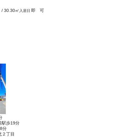
Ｋ
/
30.30
㎡
即 可
入居日
分
駅歩19分
8分
北２丁目