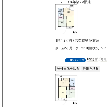
1994年築
/ 3階建
1
階
4.2万
円
/ 共益費等
家賃込
2ヶ月
/
10割
２
敷 金
償 却
間取り
P空き有
角部
360°パノラマ
物件画像を見る
詳細を見る