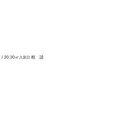
Ｋ
/
30.30
㎡
相 談
入居日