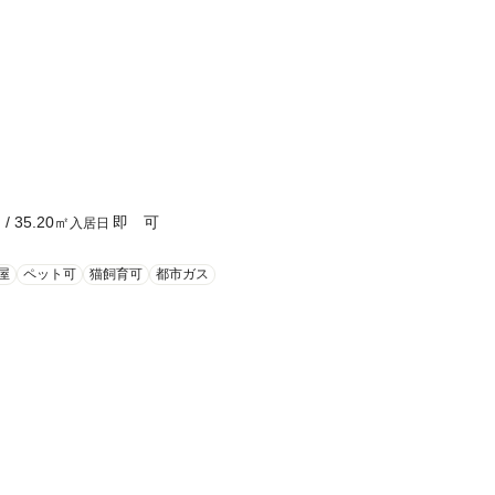
Ｋ
/
35.20
㎡
即 可
入居日
屋
ペット可
猫飼育可
都市ガス