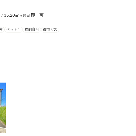
Ｋ
/
35.20
㎡
即 可
入居日
屋
ペット可
猫飼育可
都市ガス