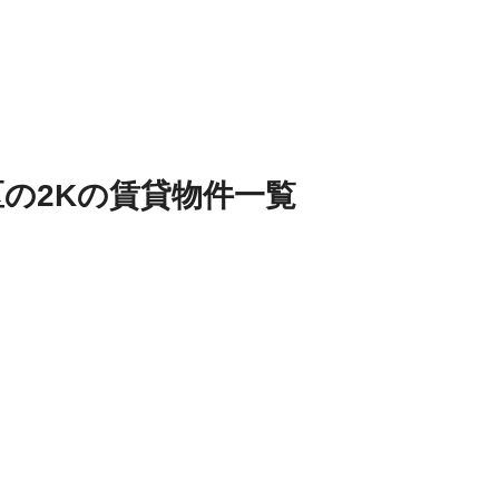
区
の
2K
の
賃貸物件
一覧