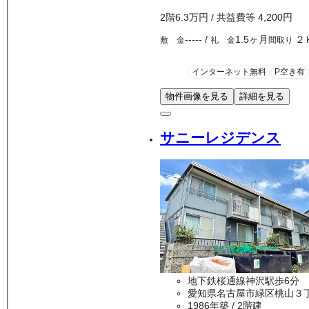
2
階
6.3万
円
/ 共益費等
4,200円
-----
/
1.5ヶ月
２
敷 金
礼 金
間取り
インターネット無料
P空き有
物件画像を見る
詳細を見る
サニーレジデンス
地下鉄桜通線神沢駅歩6分
愛知県名古屋市緑区桃山３
1986年築
/ 2階建