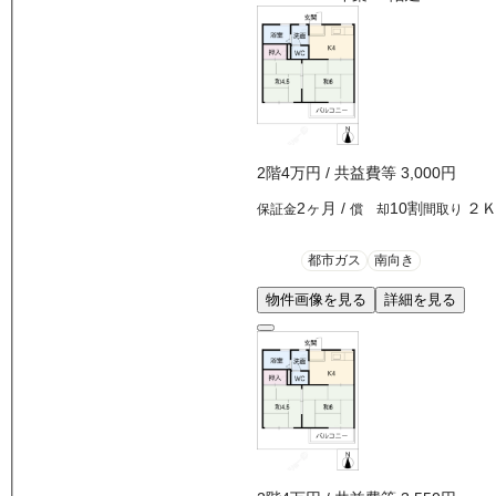
2
階
4万
円
/ 共益費等
3,000円
2ヶ月
/
10割
２
保証金
償 却
間取り
都市ガス
南向き
物件画像を見る
詳細を見る