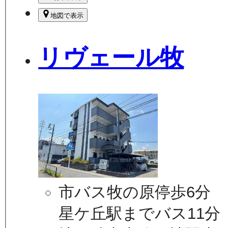
地図で表示
リヴェール牧
市バス牧の原停歩6分
星ケ丘駅までバス11分