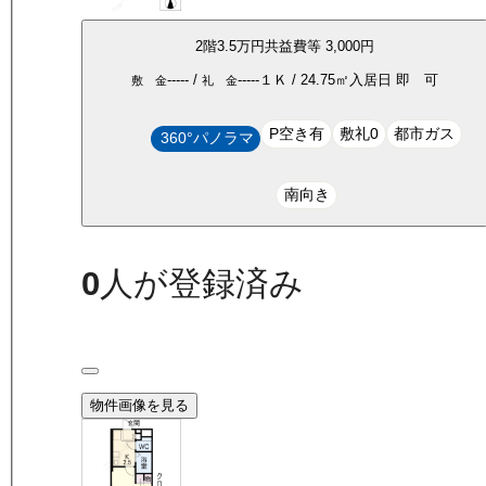
2
階
3.5万
円
共益費等
3,000円
-----
/
-----
１Ｋ
/
24.75
㎡
入居日
即 可
敷 金
礼 金
P空き有
敷礼0
都市ガス
360°パノラマ
南向き
0
人が登録済み
物件画像を見る