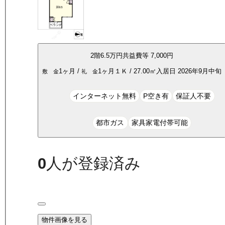
2
階
6.5万
円
共益費等
7,000円
1ヶ月
/
1ヶ月
１Ｋ
/
27.00
㎡
入居日
2026年9月中旬
敷 金
礼 金
インターネット無料
P空き有
保証人不要
都市ガス
家具家電付帯可能
0
人が登録済み
物件画像を見る