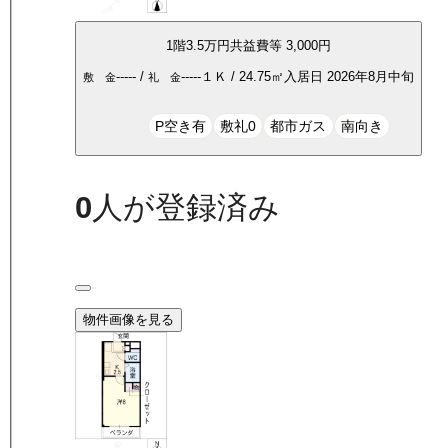
1
階
3.5万
円
共益費等
3,000円
-----
/
-----
１Ｋ
/
24.75
㎡
入居日
2026年8月中旬
敷 金
礼 金
P空き有
敷礼0
都市ガス
南向き
0
人が登録済み
物件画像を見る