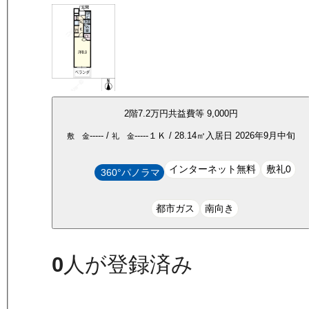
2
階
7.2万
円
共益費等
9,000円
-----
/
-----
１Ｋ
/
28.14
㎡
入居日
2026年9月中旬
敷 金
礼 金
インターネット無料
敷礼0
360°パノラマ
都市ガス
南向き
0
人が登録済み