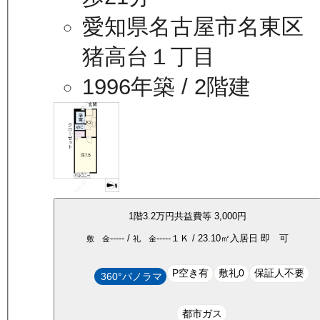
愛知県名古屋市名東区
猪高台１丁目
1996年築
/ 2階建
1
階
3.2万
円
共益費等
3,000円
-----
/
-----
１Ｋ
/
23.10
㎡
入居日
即 可
敷 金
礼 金
P空き有
敷礼0
保証人不要
360°パノラマ
都市ガス