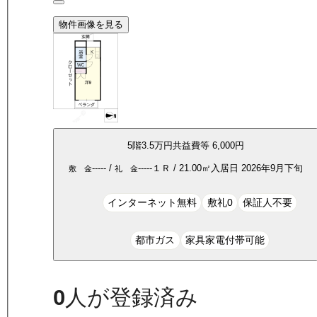
物件画像を見る
5
階
3.5万
円
共益費等
6,000円
-----
/
-----
１Ｒ
/
21.00
㎡
入居日
2026年9月下旬
敷 金
礼 金
インターネット無料
敷礼0
保証人不要
都市ガス
家具家電付帯可能
0
人が登録済み