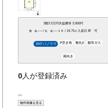
3
階
3.5万
円
共益費等
3,000円
-----
/
-----
１Ｋ
/
24.75
㎡
入居日
即 可
敷 金
礼 金
P空き有
敷礼0
都市ガス
360°パノラマ
南向き
0
人が登録済み
物件画像を見る