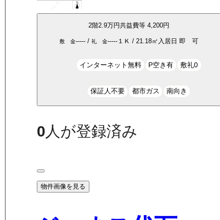
2
階
2.9万
円
共益費等
4,200円
-----
/
-----
１Ｋ
/
21.18
㎡
入居日
即 可
敷 金
礼 金
インターネット無料
P空き有
敷礼0
保証人不要
都市ガス
南向き
0
人が登録済み
物件画像を見る