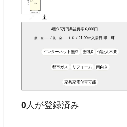
4
階
3.5万
円
共益費等
6,000円
-----
/
-----
１Ｒ
/
21.00
㎡
入居日
即 可
敷 金
礼 金
インターネット無料
敷礼0
保証人不要
都市ガス
リフォーム
南向き
家具家電付帯可能
0
人が登録済み