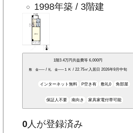
1998年築
/ 3階建
1
階
3.4万
円
共益費等
6,000円
-----
/
-----
１Ｋ
/
22.75
㎡
入居日
2026年9月中旬
敷 金
礼 金
インターネット無料
P空き有
敷礼0
角部屋
保証人不要
南向き
家具家電付帯可能
0
人が登録済み