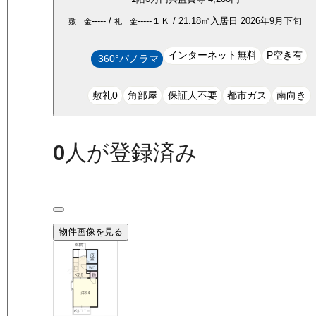
-----
/
-----
１Ｋ
/
21.18
㎡
入居日
2026年9月下旬
敷 金
礼 金
インターネット無料
P空き有
360°パノラマ
敷礼0
角部屋
保証人不要
都市ガス
南向き
0
人が登録済み
物件画像を見る