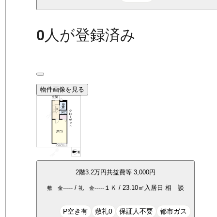
0
人が登録済み
物件画像を見る
2
階
3.2万
円
共益費等
3,000円
-----
/
-----
１Ｋ
/
23.10
㎡
入居日
相 談
敷 金
礼 金
P空き有
敷礼0
保証人不要
都市ガス