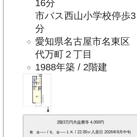
16分
市バス西山小学校停歩3
分
愛知県名古屋市名東区
代万町２丁目
1988年築
/ 2階建
2
階
3万
円
共益費等
4,000円
-----
/
-----
１Ｋ
/
22.00
㎡
入居日
2026年9月中旬
敷 金
礼 金