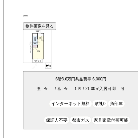
物件画像を見る
6
階
3.6万
円
共益費等
6,000円
-----
/
-----
１Ｒ
/
21.00
㎡
入居日
即 可
敷 金
礼 金
インターネット無料
敷礼0
角部屋
保証人不要
都市ガス
家具家電付帯可能