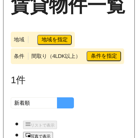
賃貸物件一覧
地域を指定
地域
条件を指定
条件
間取り（4LDK以上）
1
件
リストで表示
写真で表示