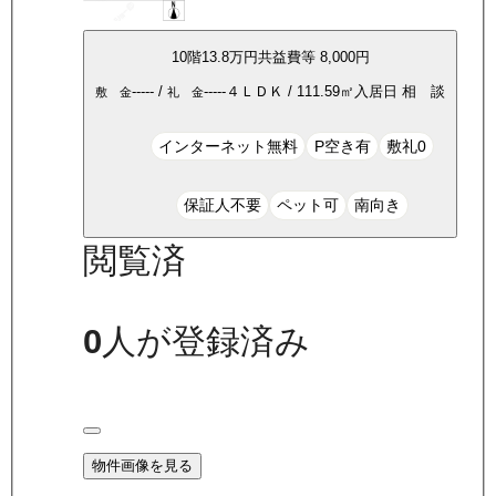
10
階
13.8万
円
共益費等
8,000円
-----
/
-----
４ＬＤＫ
/
111.59
㎡
入居日
相 談
敷 金
礼 金
インターネット無料
P空き有
敷礼0
保証人不要
ペット可
南向き
閲覧済
0
人が登録済み
物件画像を見る