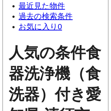
最近見た物件
過去の検索条件
お気に入り
0
人気の条件
食
器洗浄機（食
洗器）付き
愛