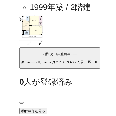
1999年築
/ 2階建
2
階
5万
円
共益費等
-----
-----
/
1ヶ月
２Ｋ
/
29.43
㎡
入居日
即 可
敷 金
礼 金
0
人が登録済み
物件画像を見る