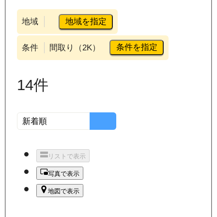
地域を指定
地域
条件を指定
条件
間取り（2K）
14
件
リストで表示
写真で表示
地図で表示