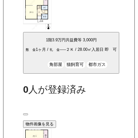
1
階
3.9万
円
共益費等
3,000円
1ヶ月
/
-----
２Ｋ
/
28.00
㎡
入居日
即 可
敷 金
礼 金
角部屋
猫飼育可
都市ガス
0
人が登録済み
物件画像を見る