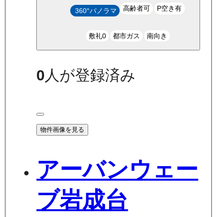
高齢者可
P空き有
360°パノラマ
敷礼0
都市ガス
南向き
0
人が登録済み
物件画像を見る
アーバンウェー
ブ岩成台