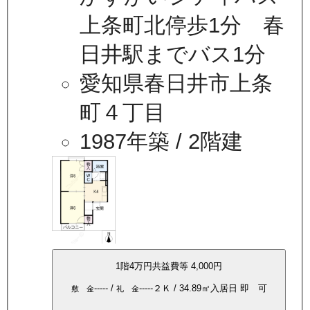
上条町北停歩1分 春
日井駅までバス1分
愛知県春日井市上条
町４丁目
1987年築
/ 2階建
1
階
4万
円
共益費等
4,000円
-----
/
-----
２Ｋ
/
34.89
㎡
入居日
即 可
敷 金
礼 金