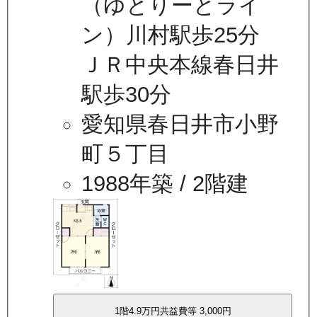
（ゆとりーとライ
ン）川村駅歩25分
ＪＲ中央本線春日井
駅歩30分
愛知県春日井市小野
町５丁目
1988年築
/ 2階建
1
階
4.9万
円
共益費等
3,000円