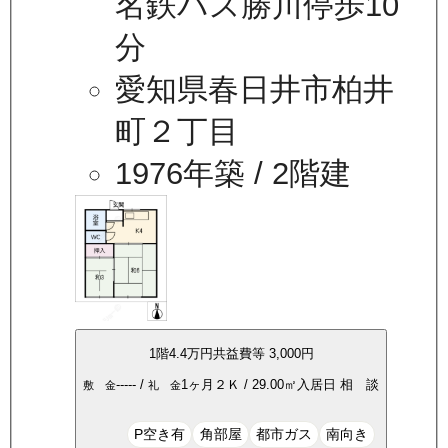
名鉄バス勝川停歩10
分
愛知県春日井市柏井
町２丁目
1976年築
/ 2階建
1
階
4.4万
円
共益費等
3,000円
-----
/
1ヶ月
２Ｋ
/
29.00
㎡
入居日
相 談
敷 金
礼 金
P空き有
角部屋
都市ガス
南向き