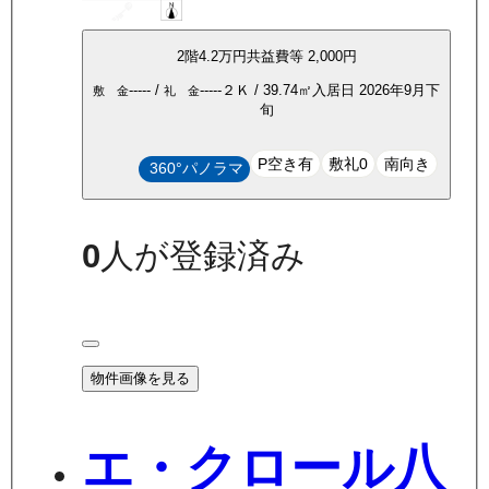
2
階
4.2万
円
共益費等
2,000円
-----
/
-----
２Ｋ
/
39.74
㎡
入居日
2026年9月下
敷 金
礼 金
旬
P空き有
敷礼0
南向き
360°パノラマ
0
人が登録済み
物件画像を見る
エ・クロール八