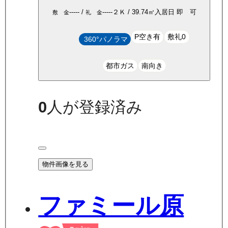
-----
/
-----
２Ｋ
/
39.74
㎡
入居日
即 可
敷 金
礼 金
P空き有
敷礼0
360°パノラマ
都市ガス
南向き
0
人が登録済み
物件画像を見る
ファミール原