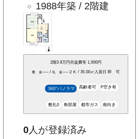
1988年築
/ 2階建
2
階
3.9万
円
共益費等
1,000円
-----
/
-----
２Ｋ
/
35.00
㎡
入居日
即 可
敷 金
礼 金
高齢者可
P空き有
360°パノラマ
敷礼0
角部屋
都市ガス
南向き
0
人が登録済み