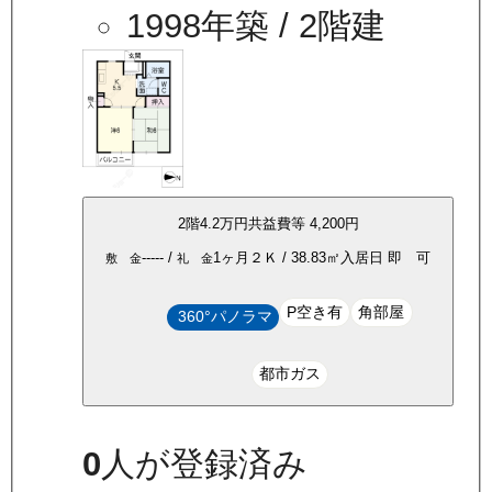
1998年築
/ 2階建
2
階
4.2万
円
共益費等
4,200円
-----
/
1ヶ月
２Ｋ
/
38.83
㎡
入居日
即 可
敷 金
礼 金
P空き有
角部屋
360°パノラマ
都市ガス
0
人が登録済み