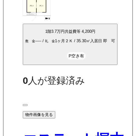
1
階
3.7万
円
共益費等
4,200円
-----
/
1ヶ月
２Ｋ
/
35.30
㎡
入居日
即 可
敷 金
礼 金
P空き有
0
人が登録済み
物件画像を見る