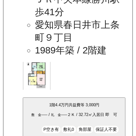
歩41分
愛知県春日井市上条
町９丁目
1989年築
/ 2階建
1
階
4.4万
円
共益費等
3,000円
-----
/
-----
２Ｋ
/
32.72
㎡
入居日
即 可
敷 金
礼 金
P空き有
敷礼0
角部屋
保証人不要