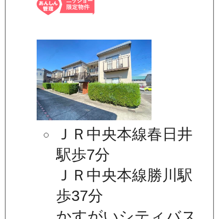
ＪＲ中央本線春日井
駅歩7分
ＪＲ中央本線勝川駅
歩37分
かすがいシティバス