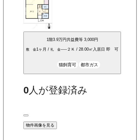
1
階
3.9万
円
共益費等
3,000円
1ヶ月
/
-----
２Ｋ
/
28.00
㎡
入居日
即 可
敷 金
礼 金
猫飼育可
都市ガス
0
人が登録済み
物件画像を見る