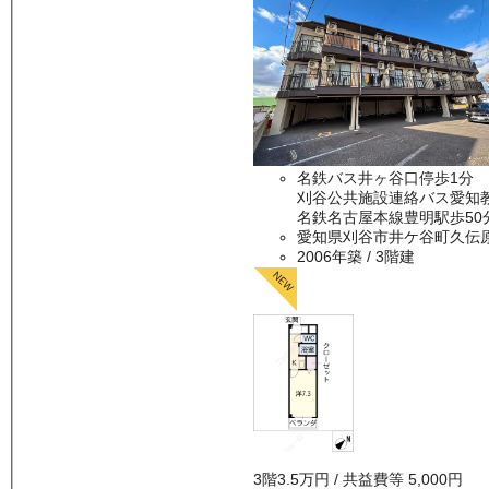
名鉄バス井ヶ谷口停歩1分 
刈谷公共施設連絡バス愛知教
名鉄名古屋本線豊明駅歩50
愛知県刈谷市井ケ谷町久伝
2006年築
/ 3階建
3
階
3.5万
円
/ 共益費等
5,000円