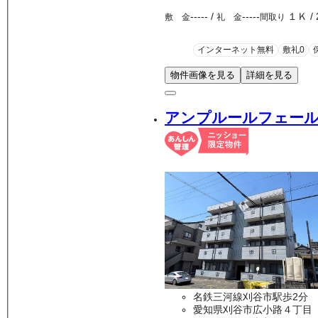
-----
/
-----
１Ｋ
/
敷 金
礼 金
間取り
インターネット無料
敷礼0
物件画像を見る
詳細を見る
アンプルールフェール
名鉄三河線刈谷市駅歩2分
愛知県刈谷市広小路４丁目