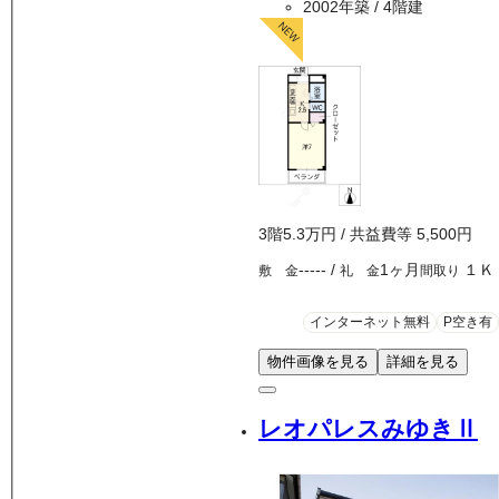
2002年築
/ 4階建
3
階
5.3万
円
/ 共益費等
5,500円
-----
/
1ヶ月
１Ｋ
敷 金
礼 金
間取り
インターネット無料
P空き有
物件画像を見る
詳細を見る
レオパレスみゆきⅡ