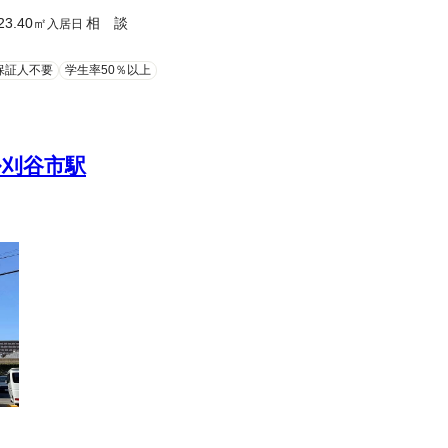
23.40
㎡
相 談
入居日
保証人不要
学生率50％以上
刈谷市駅