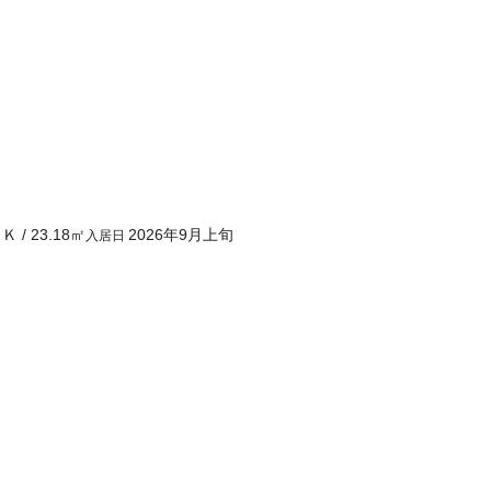
１Ｋ
/
23.18
㎡
2026年9月上旬
入居日