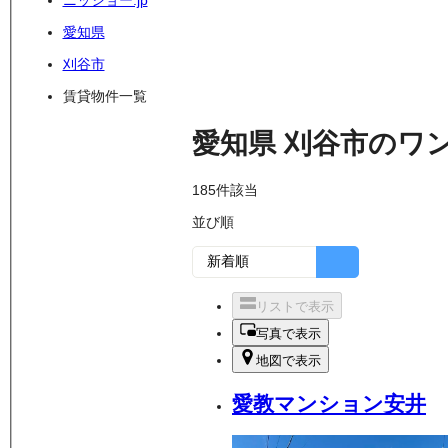
ニッショー.jp
愛知県
刈谷市
賃貸物件一覧
愛知県
刈谷市
の
ワ
185
件該当
並び順
リストで表示
写真で表示
地図で表示
愛教マンション安井