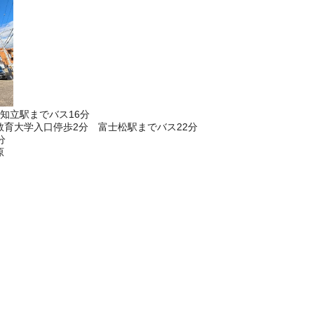
知立駅までバス16分
育大学入口停歩2分 富士松駅までバス22分
分
原