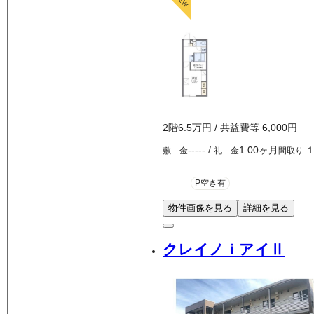
2
階
6.5万
円
/ 共益費等
6,000円
-----
/
1.00ヶ月
敷 金
礼 金
間取り
P空き有
物件画像を見る
詳細を見る
クレイノｉアイⅡ