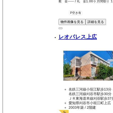
-----
/
1.00ヶ月
敷 金
礼 金
間取り
P空き有
物件画像を見る
詳細を見る
レオパレス上広
名鉄三河線小垣江駅歩13分
名鉄三河線刈谷市駅歩30分
ＪＲ東海道本線刈谷駅歩37
愛知県刈谷市小垣江町上広
2003年築
/ 2階建