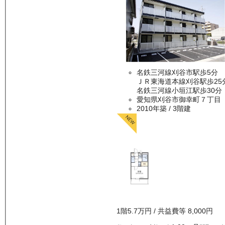
名鉄三河線刈谷市駅歩5分
ＪＲ東海道本線刈谷駅歩25
名鉄三河線小垣江駅歩30分
愛知県刈谷市御幸町７丁目
2010年築
/ 3階建
1
階
5.7万
円
/ 共益費等
8,000円