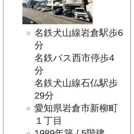
名鉄犬山線岩倉駅歩6
分
名鉄バス西市停歩4
分
名鉄犬山線石仏駅歩
29分
愛知県岩倉市新柳町
１丁目
1989年築
/ 5階建