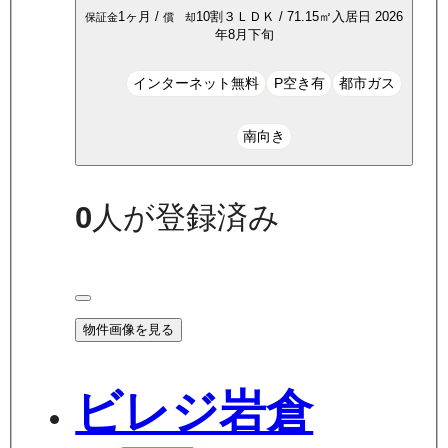
1ヶ月
/
10割
３ＬＤＫ
/
71.15
㎡
入居日
2026
保証金
償 却
年8月下旬
インターネット無料
P空き有
都市ガス
南向き
0
人が登録済み
物件画像を見る
ビレジ岩倉