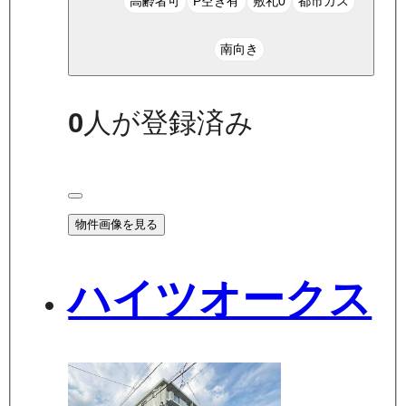
高齢者可
P空き有
敷礼0
都市ガス
南向き
0
人が登録済み
物件画像を見る
ハイツオークス