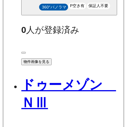
P空き有
保証人不要
360°パノラマ
0
人が登録済み
物件画像を見る
ドゥーメゾン
ＮⅢ