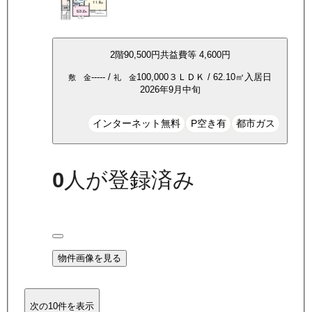
2
階
90,500
円
共益費等
4,600円
-----
/
100,000
３ＬＤＫ
/
62.10
㎡
入居日
敷 金
礼 金
2026年9月中旬
インターネット無料
P空き有
都市ガス
0
人が登録済み
物件画像を見る
次の10件を表示