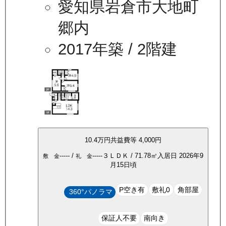
愛知県岩倉市大地町
郷内
2017年築
/ 2階建
10.4万
円
共益費等
4,000円
-----
/
-----
３ＬＤＫ
/
71.78
㎡
入居日
2026年9
敷 金
礼 金
月15日頃
P空き有
敷礼0
角部屋
360°パノラマ
保証人不要
南向き