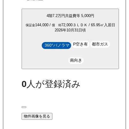
4
階
7.2万
円
共益費等
5,000円
144,000
/
72,000
３ＬＤＫ
/
65.95
㎡
入居日
保証金
償 却
2026年10月31日頃
P空き有
都市ガス
360°パノラマ
南向き
0
人が登録済み
物件画像を見る