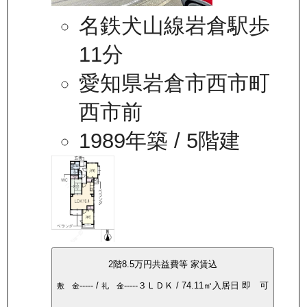
名鉄犬山線岩倉駅歩
11分
愛知県岩倉市西市町
西市前
1989年築
/ 5階建
2
階
8.5万
円
共益費等
家賃込
-----
/
-----
３ＬＤＫ
/
74.11
㎡
入居日
即 可
敷 金
礼 金