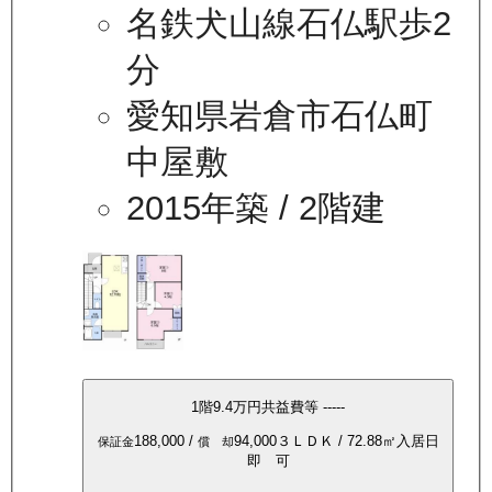
名鉄犬山線石仏駅歩2
分
愛知県岩倉市石仏町
中屋敷
2015年築
/ 2階建
1
階
9.4万
円
共益費等
-----
188,000
/
94,000
３ＬＤＫ
/
72.88
㎡
入居日
保証金
償 却
即 可