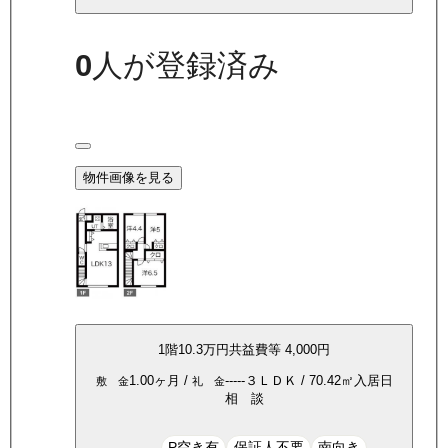
0
人が登録済み
物件画像を見る
1
階
10.3万
円
共益費等
4,000円
1.00ヶ月
/
-----
３ＬＤＫ
/
70.42
㎡
入居日
敷 金
礼 金
相 談
P空き有
保証人不要
南向き