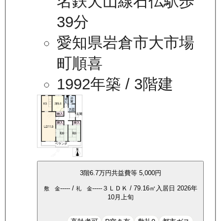
名鉄犬山線石仏駅歩
39分
愛知県岩倉市大市場
町順喜
1992年築
/ 3階建
3
階
6.7万
円
共益費等
5,000円
-----
/
-----
３ＬＤＫ
/
79.16
㎡
入居日
2026年
敷 金
礼 金
10月上旬