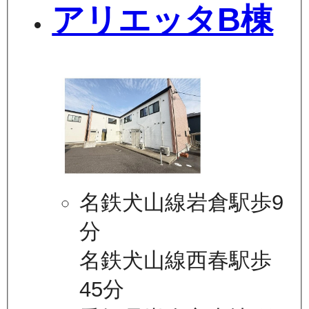
アリエッタB棟
名鉄犬山線岩倉駅歩9
分
名鉄犬山線西春駅歩
45分