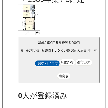
3
階
69,500
円
共益費等
5,000円
5万
/
10割
３ＬＤＫ
/
60.90
㎡
入居日
即 可
敷 金
償 却
P空き有
都市ガス
360°パノラマ
南向き
0
人が登録済み