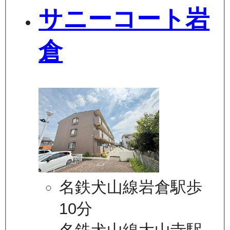
サニーコート岩
倉
名鉄犬山線岩倉駅歩
10分