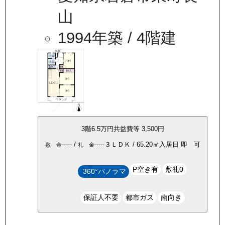
山
1994年築
/ 4階建
3
階
6.5万
円
共益費等
3,500円
-----
/
-----
３ＬＤＫ
/
65.20
㎡
入居日
即 可
敷 金
礼 金
P空き有
敷礼0
360°パノラマ
保証人不要
都市ガス
南向き