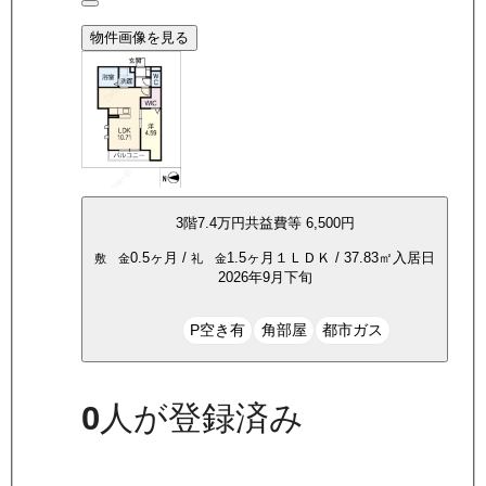
物件画像を見る
3
階
7.4万
円
共益費等
6,500円
0.5ヶ月
/
1.5ヶ月
１ＬＤＫ
/
37.83
㎡
入居日
敷 金
礼 金
2026年9月下旬
P空き有
角部屋
都市ガス
0
人が登録済み