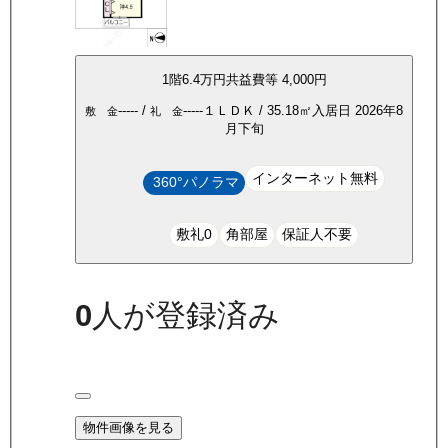
1
階
6.4万
円
共益費等
4,000円
-----
/
-----
１ＬＤＫ
/
35.18
㎡
入居日
2026年8
敷 金
礼 金
月下旬
インターネット無料
360°パノラマ
敷礼0
角部屋
保証人不要
0
人が登録済み
物件画像を見る