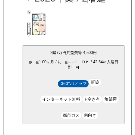
2
階
7万
円
共益費等
4,500円
1.00ヶ月
/
-----
１ＬＤＫ
/
42.34
㎡
入居日
敷 金
礼 金
即 可
新築
360°パノラマ
インターネット無料
P空き有
角部屋
都市ガス
南向き