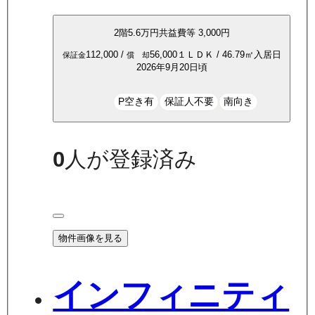
2
階
5.6万
円
共益費等
3,000円
112,000
/
56,000
１ＬＤＫ
/
46.79
㎡
入居日
保証金
償 却
2026年9月20日頃
P空き有
保証人不要
南向き
0
人が登録済み
物件画像を見る
インフィニティ