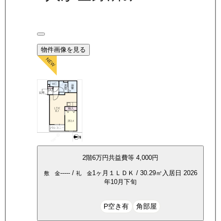
物件画像を見る
2
階
6万
円
共益費等
4,000円
-----
/
1ヶ月
１ＬＤＫ
/
30.29
㎡
入居日
2026
敷 金
礼 金
年10月下旬
P空き有
角部屋