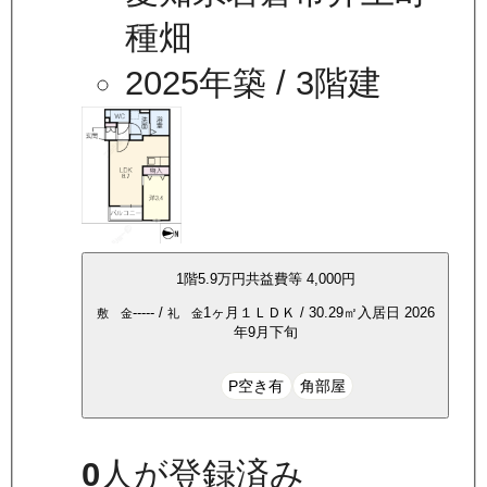
種畑
2025年築
/ 3階建
1
階
5.9万
円
共益費等
4,000円
-----
/
1ヶ月
１ＬＤＫ
/
30.29
㎡
入居日
2026
敷 金
礼 金
年9月下旬
P空き有
角部屋
0
人が登録済み