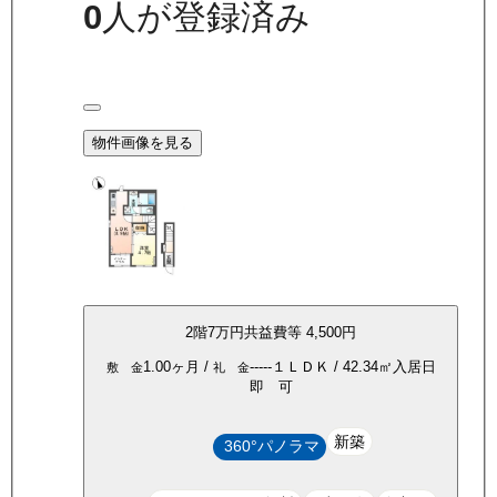
0
人が登録済み
物件画像を見る
2
階
7万
円
共益費等
4,500円
1.00ヶ月
/
-----
１ＬＤＫ
/
42.34
㎡
入居日
敷 金
礼 金
即 可
新築
360°パノラマ