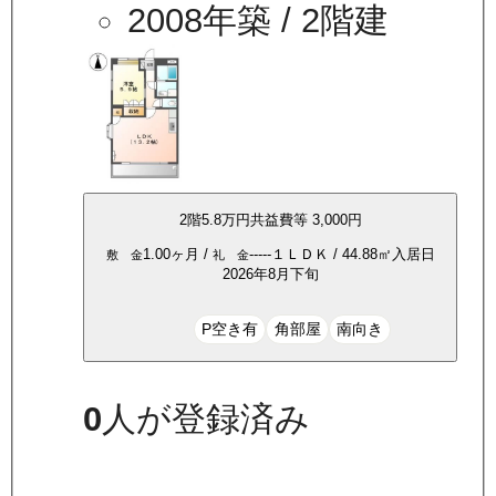
2008年築
/ 2階建
2
階
5.8万
円
共益費等
3,000円
1.00ヶ月
/
-----
１ＬＤＫ
/
44.88
㎡
入居日
敷 金
礼 金
2026年8月下旬
P空き有
角部屋
南向き
0
人が登録済み