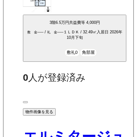
3
階
6.5万
円
共益費等
4,000円
-----
/
-----
１ＬＤＫ
/
32.49
㎡
入居日
2026年
敷 金
礼 金
10月下旬
敷礼0
角部屋
0
人が登録済み
物件画像を見る
エルミタージュ