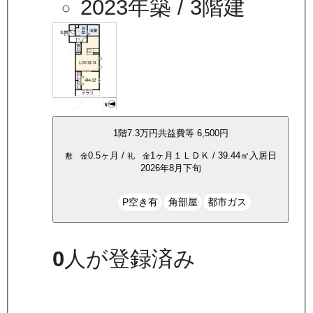
2023年築
/ 3階建
1
階
7.3万
円
共益費等
6,500円
0.5ヶ月
/
1ヶ月
１ＬＤＫ
/
39.44
㎡
入居日
敷 金
礼 金
2026年8月下旬
P空き有
角部屋
都市ガス
0
人が登録済み