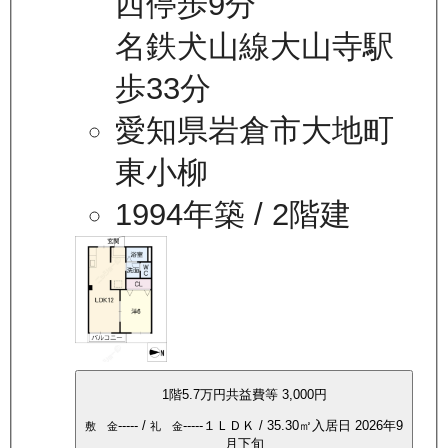
西停歩9分
名鉄犬山線大山寺駅
歩33分
愛知県岩倉市大地町
東小柳
1994年築
/ 2階建
1
階
5.7万
円
共益費等
3,000円
-----
/
-----
１ＬＤＫ
/
35.30
㎡
入居日
2026年9
敷 金
礼 金
月下旬