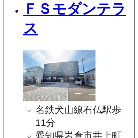
ＦＳモダンテラ
ス
名鉄犬山線石仏駅歩
11分
愛知県岩倉市井上町