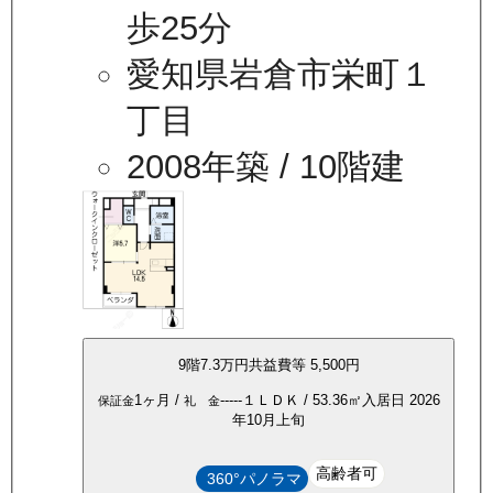
歩25分
愛知県岩倉市栄町１
丁目
2008年築
/ 10階建
9
階
7.3万
円
共益費等
5,500円
1ヶ月
/
-----
１ＬＤＫ
/
53.36
㎡
入居日
2026
保証金
礼 金
年10月上旬
高齢者可
360°パノラマ