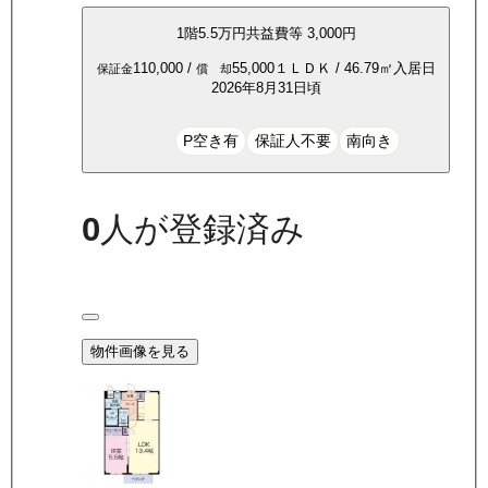
1
階
5.5万
円
共益費等
3,000円
110,000
/
55,000
１ＬＤＫ
/
46.79
㎡
入居日
保証金
償 却
2026年8月31日頃
P空き有
保証人不要
南向き
0
人が登録済み
物件画像を見る