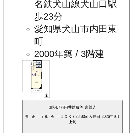
名鉄犬山線犬山口駅
歩23分
愛知県犬山市内田東
町
2000年築
/ 3階建
3
階
4.7万
円
共益費等
家賃込
-----
/
-----
１ＤＫ
/
28.80
㎡
入居日
2026年9月
敷 金
礼 金
上旬