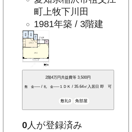
町上牧下川田
1981年築
/ 3階建
2
階
4万
円
共益費等
3,500円
-----
/
-----
１ＤＫ
/
35.64
㎡
入居日
即 可
敷 金
礼 金
敷礼0
角部屋
0
人が登録済み