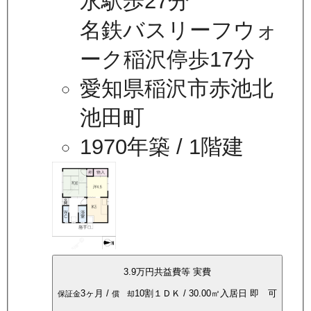
永駅歩27分
名鉄バスリーフウォ
ーク稲沢停歩17分
愛知県稲沢市赤池北
池田町
1970年築
/ 1階建
3.9万
円
共益費等
実費
3ヶ月
/
10割
１ＤＫ
/
30.00
㎡
入居日
即 可
保証金
償 却