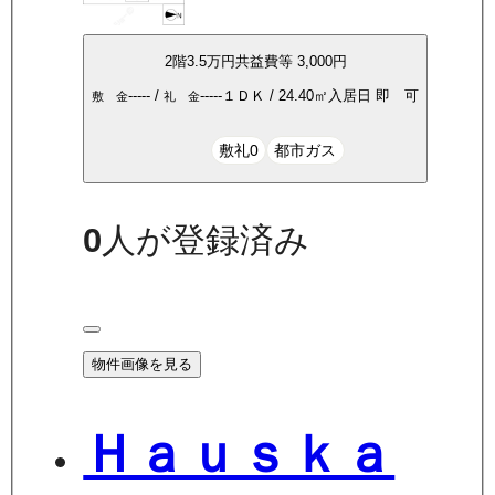
2
階
3.5万
円
共益費等
3,000円
-----
/
-----
１ＤＫ
/
24.40
㎡
入居日
即 可
敷 金
礼 金
敷礼0
都市ガス
0
人が登録済み
物件画像を見る
Ｈａｕｓｋａ