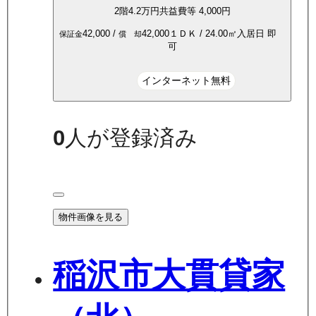
2
階
4.2万
円
共益費等
4,000円
42,000
/
42,000
１ＤＫ
/
24.00
㎡
入居日
即
保証金
償 却
可
インターネット無料
0
人が登録済み
物件画像を見る
稲沢市大貫貸家