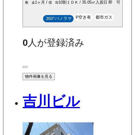
1ヶ月
/
10割
１ＤＫ
/
35.05
㎡
入居日
即 可
敷 金
償 却
P空き有
都市ガス
360°パノラマ
0
人が登録済み
物件画像を見る
吉川ビル