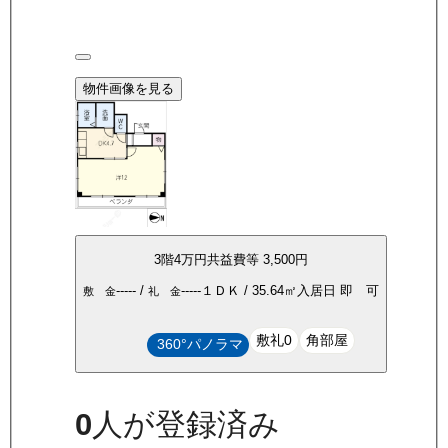
物件画像を見る
3
階
4万
円
共益費等
3,500円
-----
/
-----
１ＤＫ
/
35.64
㎡
入居日
即 可
敷 金
礼 金
敷礼0
角部屋
360°パノラマ
0
人が登録済み