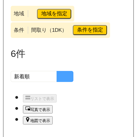
地域を指定
地域
条件を指定
条件
間取り（1DK）
6
件
リストで表示
写真で表示
地図で表示