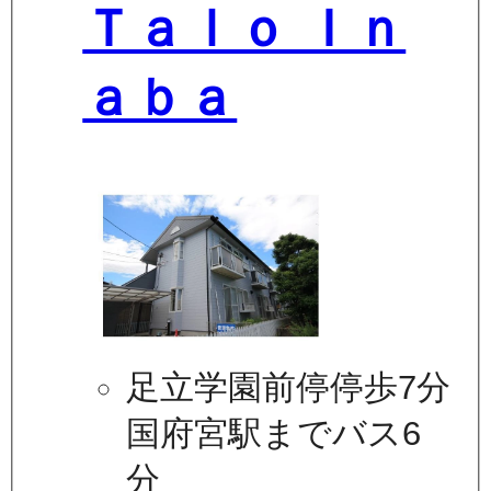
Ｔａｌｏ Ｉｎ
ａｂａ
足立学園前停停歩7分
国府宮駅までバス6
分