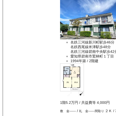
名鉄三河線新川町駅歩46分
名鉄西尾線米津駅歩48分
名鉄三河線碧南中央駅歩42
愛知県碧南市鷲林町１丁目
1994年築
/ 2階建
1
階
5.2万
円
/ 共益費等
4,000円
-----
/
-----
２Ｋ
/
敷 金
礼 金
間取り