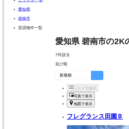
ニッショー.jp
愛知県
碧南市
賃貸物件一覧
愛知県
碧南市
の
2K
7
件該当
並び順
リストで表示
写真で表示
地図で表示
フレグランス田園Ｂ