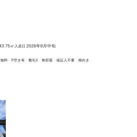
43.75
㎡
2026年8月中旬
入居日
ト無料
P空き有
敷礼0
角部屋
保証人不要
南向き