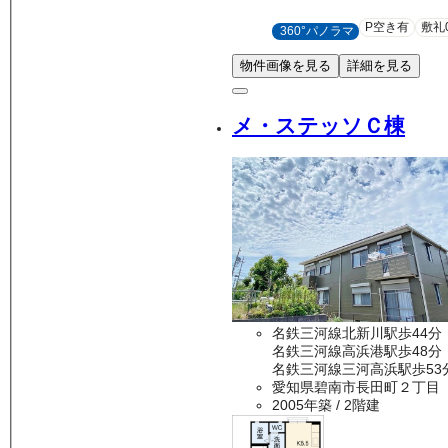
P空き有
敷礼
360°パノラマ
物件画像を見る
詳細を見る
メ・ステッソＣ棟
名鉄三河線北新川駅歩44分
名鉄三河線高浜港駅歩48分
名鉄三河線三河高浜駅歩53
愛知県碧南市長田町２丁目
2005年築
/ 2階建