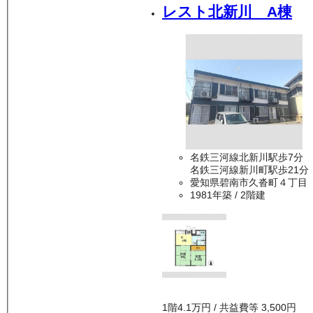
レスト北新川 A棟
名鉄三河線北新川駅歩7分
名鉄三河線新川町駅歩21分
愛知県碧南市久沓町４丁目
1981年築
/ 2階建
1
階
4.1万
円
/ 共益費等
3,500円