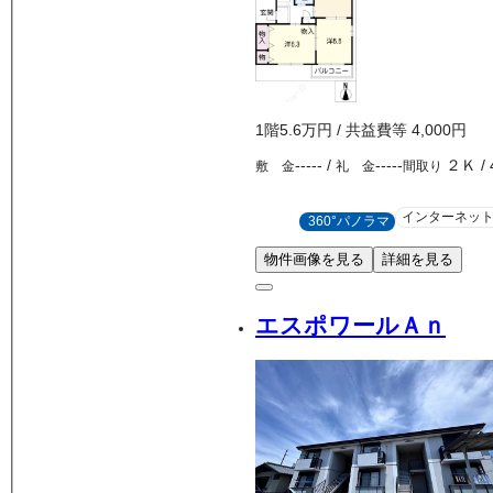
1
階
5.6万
円
/ 共益費等
4,000円
-----
/
-----
２Ｋ
/
敷 金
礼 金
間取り
インターネッ
360°パノラマ
物件画像を見る
詳細を見る
エスポワールＡｎ