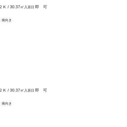
２Ｋ
/
30.37
㎡
即 可
入居日
南向き
２Ｋ
/
30.37
㎡
即 可
入居日
南向き