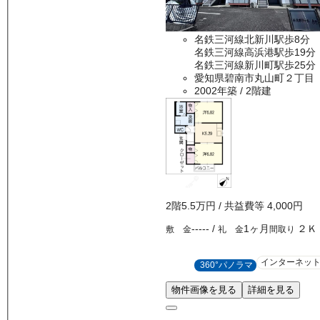
名鉄三河線北新川駅歩8分
名鉄三河線高浜港駅歩19分
名鉄三河線新川町駅歩25分
愛知県碧南市丸山町２丁目
2002年築
/ 2階建
2
階
5.5万
円
/ 共益費等
4,000円
-----
/
1ヶ月
２Ｋ
敷 金
礼 金
間取り
インターネッ
360°パノラマ
物件画像を見る
詳細を見る