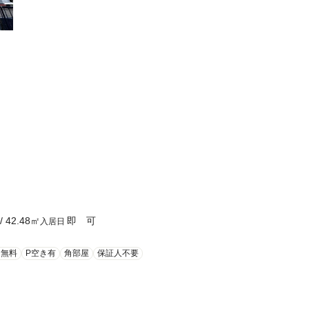
/
42.48
㎡
即 可
入居日
ト無料
P空き有
角部屋
保証人不要