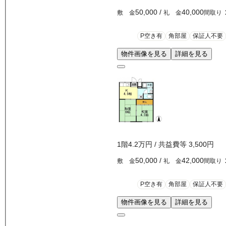
50,000
/
40,000
敷 金
礼 金
間取り
P空き有
角部屋
保証人不要
物件画像を見る
詳細を見る
1
階
4.2万
円
/ 共益費等
3,500円
50,000
/
42,000
敷 金
礼 金
間取り
P空き有
角部屋
保証人不要
物件画像を見る
詳細を見る