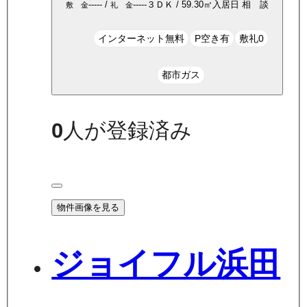
-----
/
-----
３ＤＫ
/
59.30
㎡
入居日
相 談
敷 金
礼 金
インターネット無料
P空き有
敷礼0
都市ガス
0
人が登録済み
物件画像を見る
ジョイフル浜田