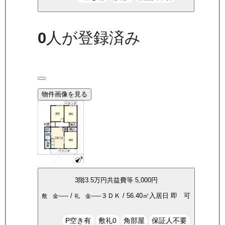
0
人が登録済み
物件画像を見る
3
階
3.5万
円
共益費等
5,000円
-----
/
-----
３ＤＫ
/
56.40
㎡
入居日
即 可
敷 金
礼 金
P空き有
敷礼0
角部屋
保証人不要