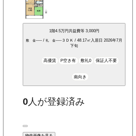
1
階
4.5万
円
共益費等
3,000円
-----
/
-----
３ＤＫ
/
48.17
㎡
入居日
2026年7月
敷 金
礼 金
下旬
高優賃
P空き有
敷礼0
保証人不要
南向き
0
人が登録済み
物件画像を見る