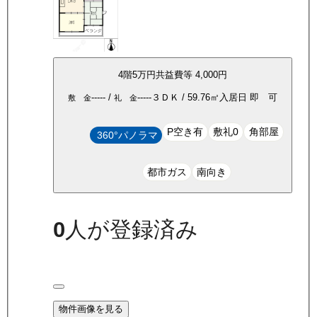
4
階
5万
円
共益費等
4,000円
-----
/
-----
３ＤＫ
/
59.76
㎡
入居日
即 可
敷 金
礼 金
P空き有
敷礼0
角部屋
360°パノラマ
都市ガス
南向き
0
人が登録済み
物件画像を見る