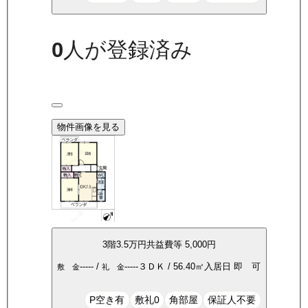
0
人が登録済み
物件画像を見る
3
階
3.5万
円
共益費等
5,000円
-----
/
-----
３ＤＫ
/
56.40
㎡
入居日
即 可
敷 金
礼 金
P空き有
敷礼0
角部屋
保証人不要