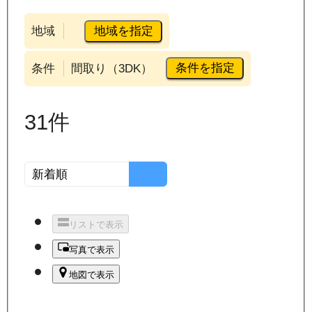
地域を指定
地域
条件を指定
条件
間取り（3DK）
31
件
リストで表示
写真で表示
地図で表示