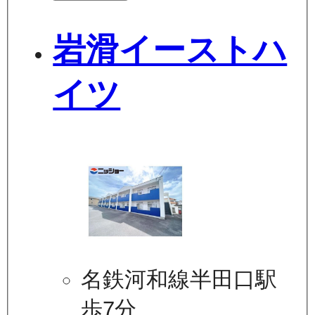
岩滑イーストハ
イツ
名鉄河和線半田口駅
歩7分