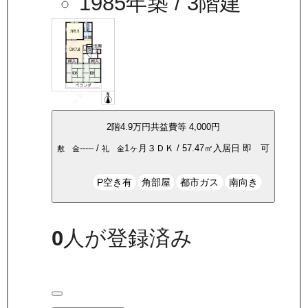
1985年築
/ 3階建
2
階
4.9万
円
共益費等
4,000円
-----
/
1ヶ月
３ＤＫ
/
57.47
㎡
入居日
即 可
敷 金
礼 金
P空き有
角部屋
都市ガス
南向き
0
人が登録済み