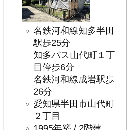
名鉄河和線知多半田
駅歩25分
知多バス山代町１丁
目停歩6分
名鉄河和線成岩駅歩
26分
愛知県半田市山代町
２丁目
1995年築
/ 2階建