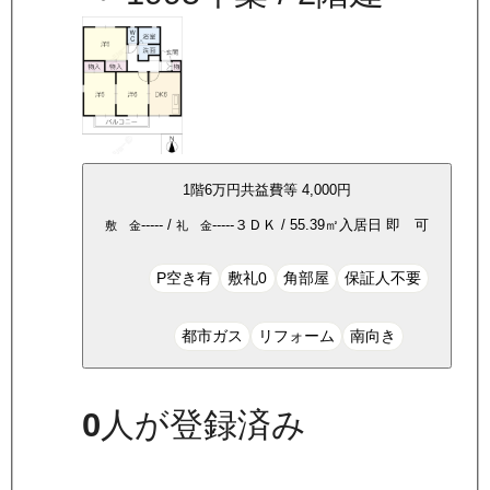
1
階
6万
円
共益費等
4,000円
-----
/
-----
３ＤＫ
/
55.39
㎡
入居日
即 可
敷 金
礼 金
P空き有
敷礼0
角部屋
保証人不要
都市ガス
リフォーム
南向き
0
人が登録済み