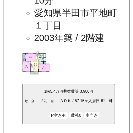
10分
愛知県半田市平地町
１丁目
2003年築
/ 2階建
1
階
5.4万
円
共益費等
3,900円
-----
/
-----
３ＤＫ
/
57.16
㎡
入居日
即 可
敷 金
礼 金
P空き有
敷礼0
南向き