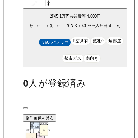
2
階
5.1万
円
共益費等
4,000円
-----
/
-----
３ＤＫ
/
59.76
㎡
入居日
即 可
敷 金
礼 金
P空き有
敷礼0
角部屋
360°パノラマ
都市ガス
南向き
0
人が登録済み
物件画像を見る