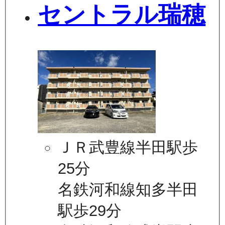
セントラル瑞穂
ＪＲ武豊線半田駅歩
25分
名鉄河和線知多半田
駅歩29分