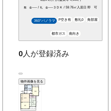
-----
/
-----
３ＤＫ
/
59.76
㎡
入居日
即 可
敷 金
礼 金
P空き有
敷礼0
角部屋
360°パノラマ
都市ガス
南向き
0
人が登録済み
物件画像を見る