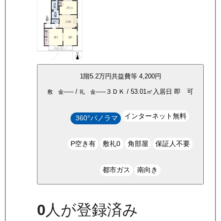
1
階
5.2万
円
共益費等
4,200円
-----
/
-----
３ＤＫ
/
53.01
㎡
入居日
即 可
敷 金
礼 金
インターネット無料
360°パノラマ
P空き有
敷礼0
角部屋
保証人不要
都市ガス
南向き
0
人が登録済み