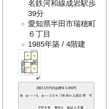
名鉄河和線成岩駅歩
39分
愛知県半田市瑞穂町
６丁目
1985年築
/ 4階建
2
階
3.5万
円
共益費等
5,000円
-----
/
-----
３ＤＫ
/
56.40
㎡
入居日
即 可
敷 金
礼 金
P空き有
敷礼0
保証人不要