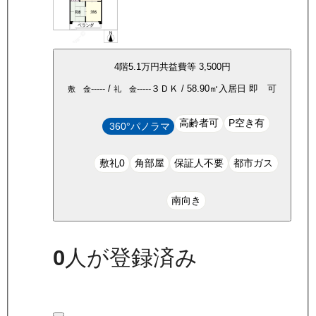
4
階
5.1万
円
共益費等
3,500円
-----
/
-----
３ＤＫ
/
58.90
㎡
入居日
即 可
敷 金
礼 金
高齢者可
P空き有
360°パノラマ
敷礼0
角部屋
保証人不要
都市ガス
南向き
0
人が登録済み