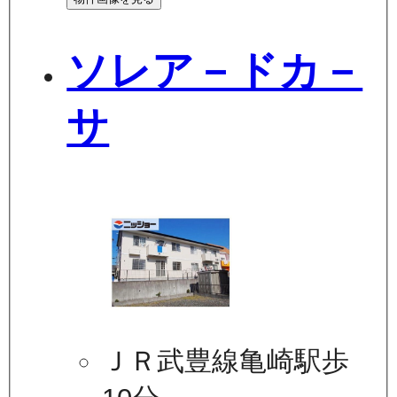
ソレア－ドカ－
サ
ＪＲ武豊線亀崎駅歩