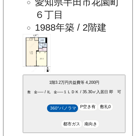
愛知県半田市花園町
６丁目
1988年築
/ 2階建
1
階
3.2万
円
共益費等
4,200円
-----
/
-----
１ＬＤＫ
/
35.30
㎡
入居日
即 可
敷 金
礼 金
P空き有
敷礼0
360°パノラマ
都市ガス
南向き