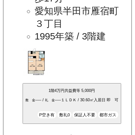
愛知県半田市雁宿町
３丁目
1995年築
/ 3階建
1
階
4万
円
共益費等
5,000円
-----
/
-----
１ＬＤＫ
/
30.60
㎡
入居日
即 可
敷 金
礼 金
P空き有
敷礼0
保証人不要
都市ガス