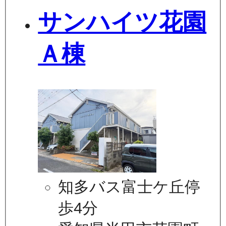
サンハイツ花園
Ａ棟
知多バス富士ケ丘停
歩4分