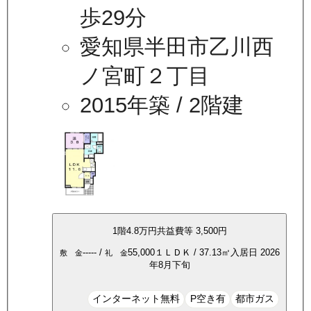
歩29分
愛知県半田市乙川西
ノ宮町２丁目
2015年築
/ 2階建
1
階
4.8万
円
共益費等
3,500円
-----
/
55,000
１ＬＤＫ
/
37.13
㎡
入居日
2026
敷 金
礼 金
年8月下旬
インターネット無料
P空き有
都市ガス