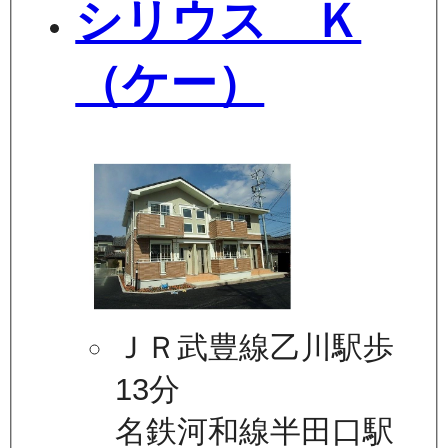
シリウス Ｋ
（ケー）
ＪＲ武豊線乙川駅歩
13分
名鉄河和線半田口駅