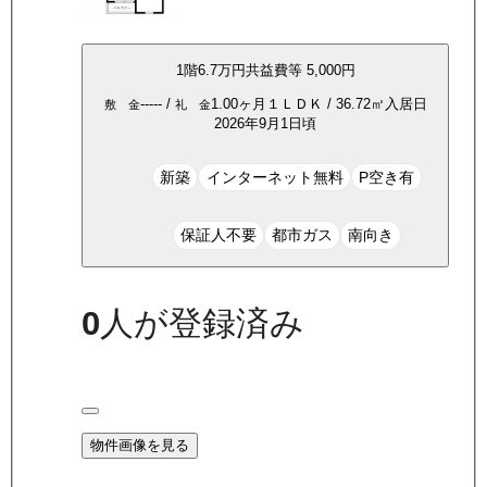
1
階
6.7万
円
共益費等
5,000円
-----
/
1.00ヶ月
１ＬＤＫ
/
36.72
㎡
入居日
敷 金
礼 金
2026年9月1日頃
新築
インターネット無料
P空き有
保証人不要
都市ガス
南向き
0
人が登録済み
物件画像を見る