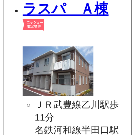
ラスパ Ａ棟
ＪＲ武豊線乙川駅歩
11分
名鉄河和線半田口駅