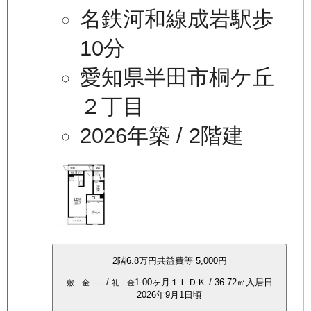
名鉄河和線成岩駅歩
10分
愛知県半田市桐ケ丘
２丁目
2026年築
/ 2階建
2
階
6.8万
円
共益費等
5,000円
-----
/
1.00ヶ月
１ＬＤＫ
/
36.72
㎡
入居日
敷 金
礼 金
2026年9月1日頃