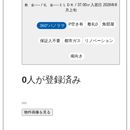
-----
/
-----
１ＬＤＫ
/
37.00
㎡
入居日
2026年8
敷 金
礼 金
月上旬
P空き有
敷礼0
角部屋
360°パノラマ
保証人不要
都市ガス
リノベーション
南向き
0
人が登録済み
物件画像を見る