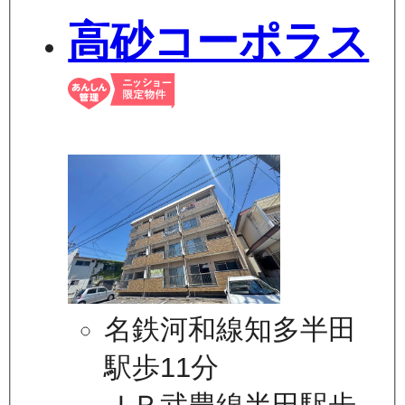
高砂コーポラス
名鉄河和線知多半田
駅歩11分