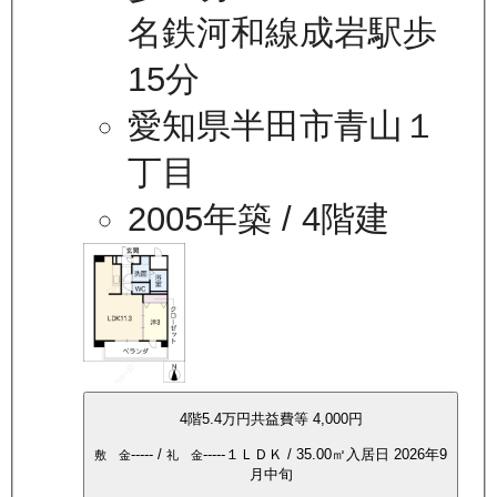
名鉄河和線成岩駅歩
15分
愛知県半田市青山１
丁目
2005年築
/ 4階建
4
階
5.4万
円
共益費等
4,000円
-----
/
-----
１ＬＤＫ
/
35.00
㎡
入居日
2026年9
敷 金
礼 金
月中旬