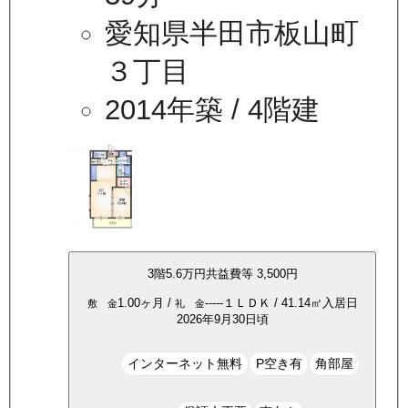
愛知県半田市板山町
３丁目
2014年築
/ 4階建
3
階
5.6万
円
共益費等
3,500円
1.00ヶ月
/
-----
１ＬＤＫ
/
41.14
㎡
入居日
敷 金
礼 金
2026年9月30日頃
インターネット無料
P空き有
角部屋