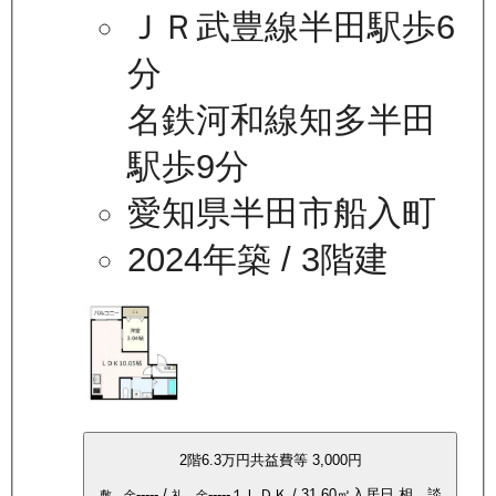
ＪＲ武豊線半田駅歩6
分
名鉄河和線知多半田
駅歩9分
愛知県半田市船入町
2024年築
/ 3階建
2
階
6.3万
円
共益費等
3,000円
-----
/
-----
１ＬＤＫ
/
31.60
㎡
入居日
相 談
敷 金
礼 金