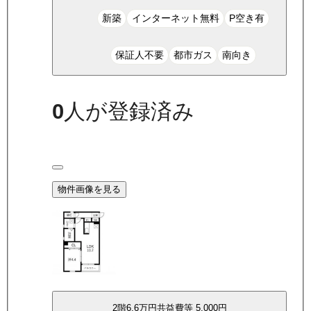
新築
インターネット無料
P空き有
保証人不要
都市ガス
南向き
0
人が登録済み
物件画像を見る
2
階
6.6万
円
共益費等
5,000円