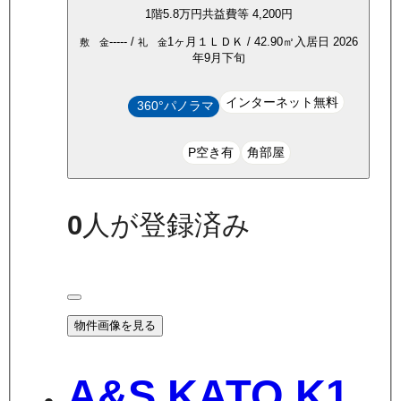
1
階
5.8万
円
共益費等
4,200円
-----
/
1ヶ月
１ＬＤＫ
/
42.90
㎡
入居日
2026
敷 金
礼 金
年9月下旬
インターネット無料
360°パノラマ
P空き有
角部屋
0
人が登録済み
物件画像を見る
A&S KATO K1