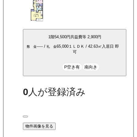
1
階
54,500
円
共益費等
2,900円
-----
/
65,000
１ＬＤＫ
/
42.63
㎡
入居日
即
敷 金
礼 金
可
P空き有
南向き
0
人が登録済み
物件画像を見る