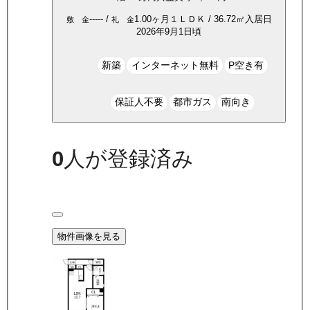
-----
/
1.00ヶ月
１ＬＤＫ
/
36.72
㎡
入居日
敷 金
礼 金
2026年9月1日頃
新築
インターネット無料
P空き有
保証人不要
都市ガス
南向き
0
人が登録済み
物件画像を見る