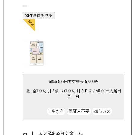
物件画像を見る
6
階
6.5万
円
共益費等
5,000円
1.00ヶ月
/
1.00ヶ月
３ＤＫ
/
50.00
㎡
入居日
敷 金
償 却
即 可
P空き有
保証人不要
都市ガス