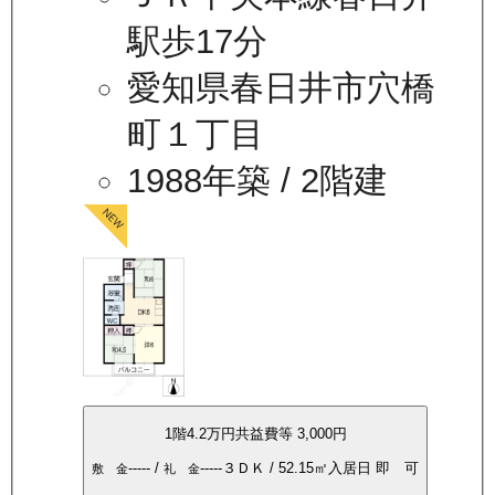
駅歩17分
愛知県春日井市穴橋
町１丁目
1988年築
/ 2階建
1
階
4.2万
円
共益費等
3,000円
-----
/
-----
３ＤＫ
/
52.15
㎡
入居日
即 可
敷 金
礼 金