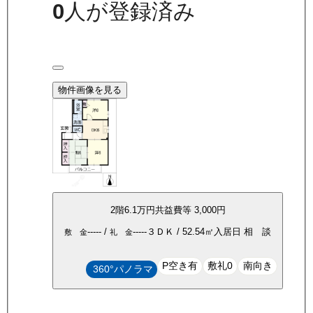
0
人が登録済み
物件画像を見る
2
階
6.1万
円
共益費等
3,000円
-----
/
-----
３ＤＫ
/
52.54
㎡
入居日
相 談
敷 金
礼 金
P空き有
敷礼0
南向き
360°パノラマ