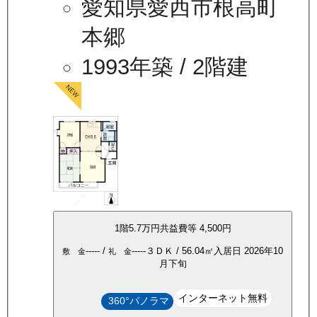
愛知県愛西市根高町
本郷
1993年築
/ 2階建
1
階
5.7万
円
共益費等
4,500円
-----
/
-----
３ＤＫ
/
56.04
㎡
入居日
2026年10
敷 金
礼 金
月下旬
インターネット無料
360°パノラマ