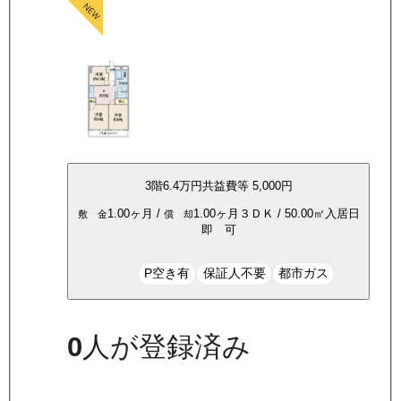
3
階
6.4万
円
共益費等
5,000円
1.00ヶ月
/
1.00ヶ月
３ＤＫ
/
50.00
㎡
入居日
敷 金
償 却
即 可
P空き有
保証人不要
都市ガス
0
人が登録済み