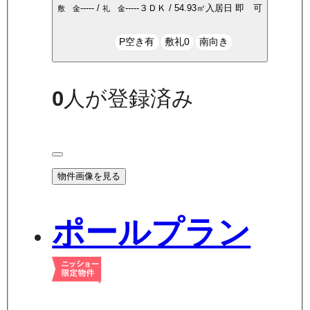
-----
/
-----
３ＤＫ
/
54.93
㎡
入居日
即 可
敷 金
礼 金
P空き有
敷礼0
南向き
0
人が登録済み
物件画像を見る
ポールプラン