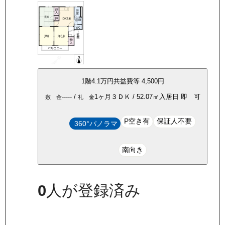
1
階
4.1万
円
共益費等
4,500円
-----
/
1ヶ月
３ＤＫ
/
52.07
㎡
入居日
即 可
敷 金
礼 金
P空き有
保証人不要
360°パノラマ
南向き
0
人が登録済み