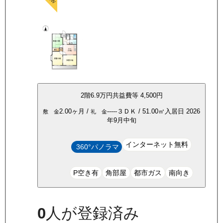
2
階
6.9万
円
共益費等
4,500円
2.00ヶ月
/
-----
３ＤＫ
/
51.00
㎡
入居日
2026
敷 金
礼 金
年9月中旬
インターネット無料
360°パノラマ
P空き有
角部屋
都市ガス
南向き
0
人が登録済み