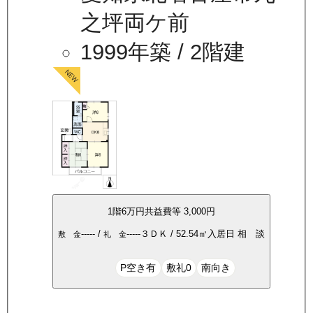
之坪両ケ前
1999年築
/ 2階建
1
階
6万
円
共益費等
3,000円
-----
/
-----
３ＤＫ
/
52.54
㎡
入居日
相 談
敷 金
礼 金
P空き有
敷礼0
南向き