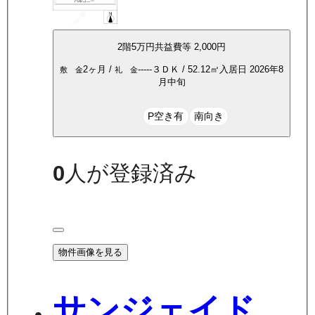
2
階
5万
円
共益費等
2,000円
2ヶ月
/
-----
３ＤＫ
/
52.12
㎡
入居日
2026年8
敷 金
礼 金
月中旬
P空き有
南向き
0
人が登録済み
物件画像を見る
サンジェイド