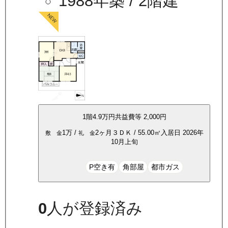
1988年築
/ 2階建
1
階
4.9万
円
共益費等
2,000円
1万
/
2ヶ月
３ＤＫ
/
55.00
㎡
入居日
2026年
敷 金
礼 金
10月上旬
P空き有
角部屋
都市ガス
0
人が登録済み