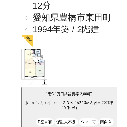
12分
愛知県豊橋市東田町
1994年築
/ 2階建
1
階
5.1万
円
共益費等
2,000円
2ヶ月
/
-----
３ＤＫ
/
52.10
㎡
入居日
2026年
敷 金
礼 金
10月中旬
P空き有
保証人不要
ペット可
南向き