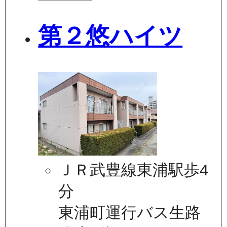
第２悠ハイツ
ＪＲ武豊線東浦駅歩4
分
東浦町運行バス生路