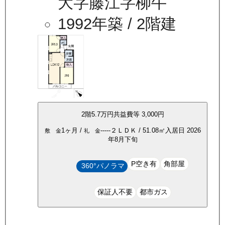
大字藤江字柳牛
1992年築
/ 2階建
2
階
5.7万
円
共益費等
3,000円
1ヶ月
/
-----
２ＬＤＫ
/
51.08
㎡
入居日
2026
敷 金
礼 金
年8月下旬
P空き有
角部屋
360°パノラマ
保証人不要
都市ガス