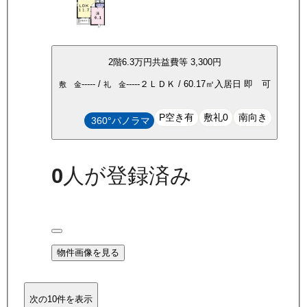
2
階
6.3万
円
共益費等
3,300円
-----
/
-----
２ＬＤＫ
/
60.17
㎡
入居日
即 可
敷 金
礼 金
P空き有
敷礼0
南向き
360°パノラマ
0
人が登録済み
物件画像を見る
次の10件を表示