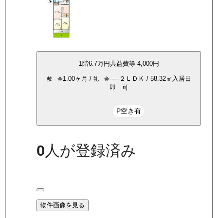
1
階
6.7万
円
共益費等
4,000円
1.00ヶ月
/
-----
２ＬＤＫ
/
58.32
㎡
入居日
敷 金
礼 金
即 可
P空き有
0
人が登録済み
物件画像を見る