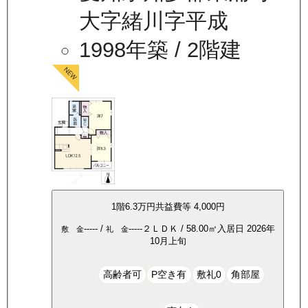
大字緒川字平成
1998年築
/ 2階建
1
階
6.3万
円
共益費等
4,000円
-----
/
-----
２ＬＤＫ
/
58.00
㎡
入居日
2026年
敷 金
礼 金
10月上旬
高齢者可
P空き有
敷礼0
角部屋