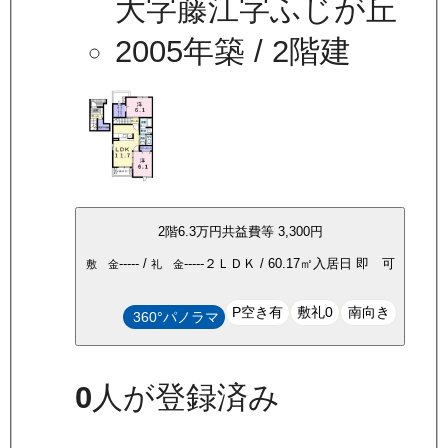
大字藤江字ふじが丘
2005年築
/ 2階建
2
階
6.3万
円
共益費等
3,300円
-----
/
-----
２ＬＤＫ
/
60.17
㎡
入居日
即 可
敷 金
礼 金
P空き有
敷礼0
南向き
360°パノラマ
0
人が登録済み