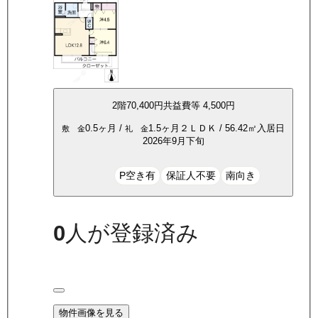
2
階
70,400
円
共益費等
4,500円
0.5ヶ月
/
1.5ヶ月
２ＬＤＫ
/
56.42
㎡
入居日
敷 金
礼 金
2026年9月下旬
P空き有
保証人不要
南向き
0
人が登録済み
物件画像を見る