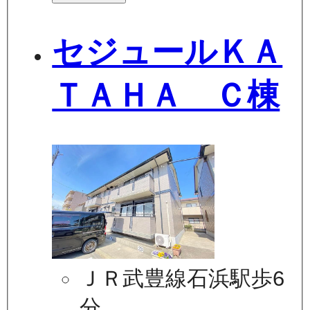
セジュールＫＡ
ＴＡＨＡ Ｃ棟
ＪＲ武豊線石浜駅歩6
分