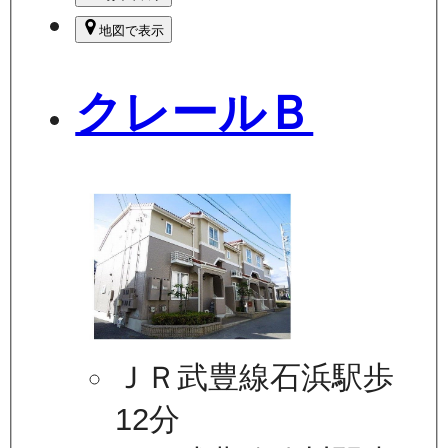
地図で表示
クレールＢ
ＪＲ武豊線石浜駅歩
12分