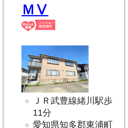
ＭⅤ
ＪＲ武豊線緒川駅歩
11分
愛知県知多郡東浦町