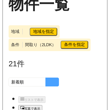
物件一覧
地域を指定
地域
条件を指定
条件
間取り（2LDK）
21
件
リストで表示
写真で表示