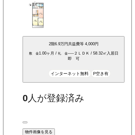
2
階
6.9万
円
共益費等
4,000円
1.00ヶ月
/
-----
２ＬＤＫ
/
58.32
㎡
入居日
敷 金
礼 金
即 可
インターネット無料
P空き有
0
人が登録済み
物件画像を見る