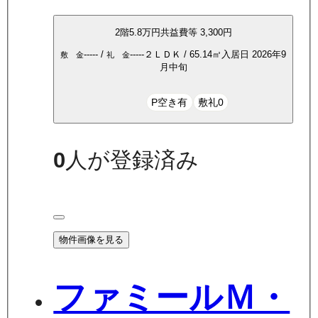
2
階
5.8万
円
共益費等
3,300円
-----
/
-----
２ＬＤＫ
/
65.14
㎡
入居日
2026年9
敷 金
礼 金
月中旬
P空き有
敷礼0
0
人が登録済み
物件画像を見る
ファミールＭ・