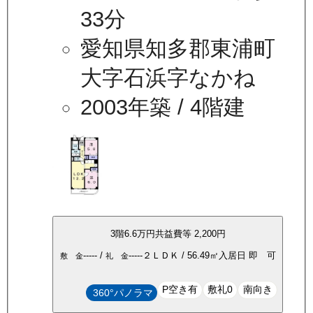
33分
愛知県知多郡東浦町
大字石浜字なかね
2003年築
/ 4階建
3
階
6.6万
円
共益費等
2,200円
-----
/
-----
２ＬＤＫ
/
56.49
㎡
入居日
即 可
敷 金
礼 金
P空き有
敷礼0
南向き
360°パノラマ