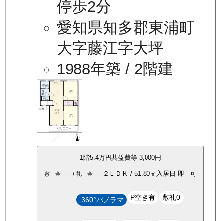
停歩2分
愛知県知多郡東浦町
大字藤江字大坪
1988年築
/ 2階建
1
階
5.4万
円
共益費等
3,000円
-----
/
-----
２ＬＤＫ
/
51.80
㎡
入居日
即 可
敷 金
礼 金
P空き有
敷礼0
360°パノラマ