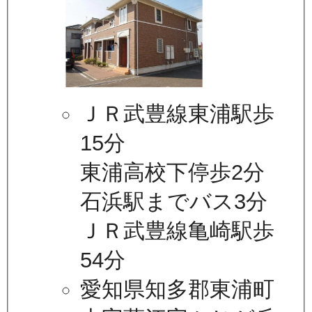
ＪＲ武豊線東浦駅歩
15分
東浦高校下停歩2分
石浜駅までバス3分
ＪＲ武豊線亀崎駅歩
54分
愛知県知多郡東浦町