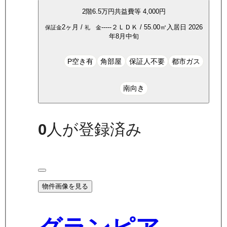
2
階
6.5万
円
共益費等
4,000円
2ヶ月
/
-----
２ＬＤＫ
/
55.00
㎡
入居日
2026
保証金
礼 金
年8月中旬
P空き有
角部屋
保証人不要
都市ガス
南向き
0
人が登録済み
物件画像を見る