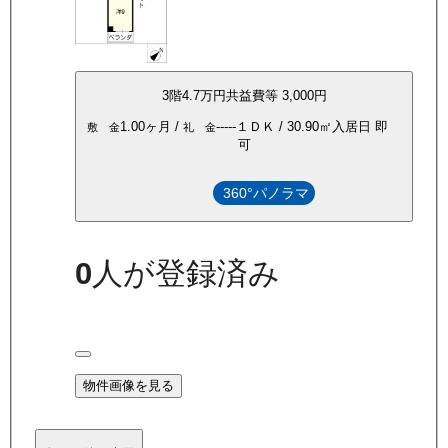
3
階
4.7万
円
共益費等
3,000円
1.00ヶ月
/
-----
１ＤＫ
/
30.90
㎡
入居日
即
敷 金
礼 金
可
360°パノラマ
0
人が登録済み
物件画像を見る