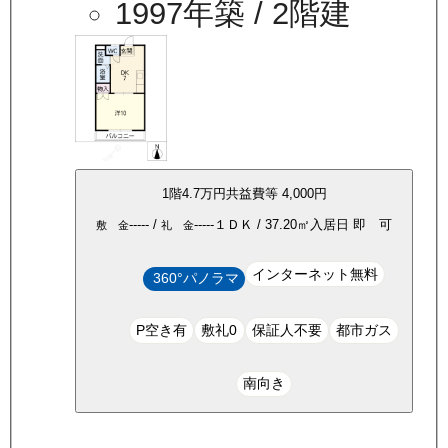
1997年築
/ 2階建
1
階
4.7万
円
共益費等
4,000円
-----
/
-----
１ＤＫ
/
37.20
㎡
入居日
即 可
敷 金
礼 金
インターネット無料
360°パノラマ
P空き有
敷礼0
保証人不要
都市ガス
南向き