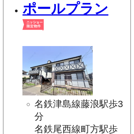
ポールプラン
名鉄津島線藤浪駅歩3
分
名鉄尾西線町方駅歩