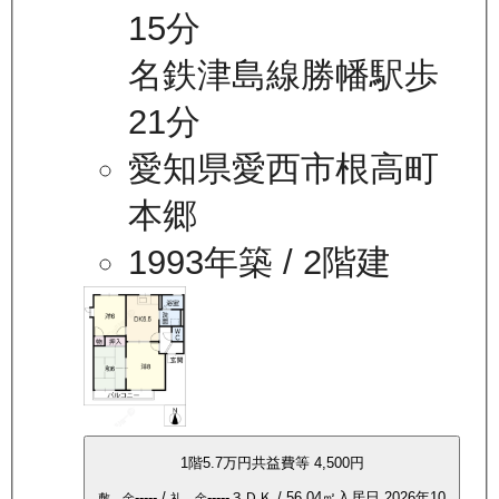
15分
名鉄津島線勝幡駅歩
21分
愛知県愛西市根高町
本郷
1993年築
/ 2階建
1
階
5.7万
円
共益費等
4,500円
-----
/
-----
３ＤＫ
/
56.04
㎡
入居日
2026年10
敷 金
礼 金