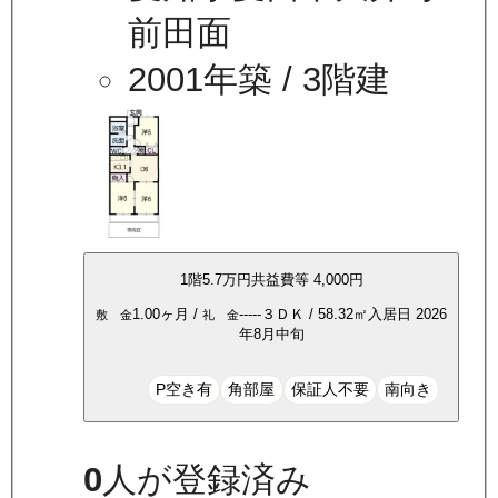
前田面
2001年築
/ 3階建
1
階
5.7万
円
共益費等
4,000円
1.00ヶ月
/
-----
３ＤＫ
/
58.32
㎡
入居日
2026
敷 金
礼 金
年8月中旬
P空き有
角部屋
保証人不要
南向き
0
人が登録済み