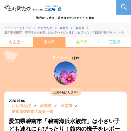
地元から発信！碧南市の住みやすさを紹介
ニッショー.jpトップ
住む街なび
愛知県
碧南市
愛知県碧南市「碧南海浜水族館」は小さい子ども連れにもぴったり！館内の様子をレポート
名古屋市
愛知県
岐阜県
三重県
ライター：
はれ
三河を紹介します♪
2026.07.06
住む街なび
>
愛知県
>
碧南市
>
愛知県碧南市の記事一覧
愛知県碧南市「碧南海浜水族館」は小さい子
ども連れにもぴったり！館内の様子をレポー