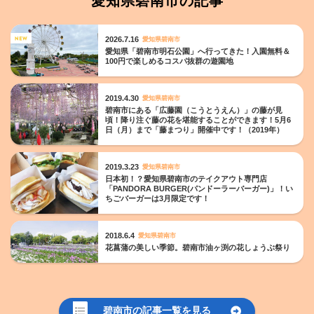
愛知県碧南市の記事
2026.7.16
愛知県碧南市
愛知県「碧南市明石公園」へ行ってきた！入園無料＆
100円で楽しめるコスパ抜群の遊園地
2019.4.30
愛知県碧南市
碧南市にある「広藤園（こうとうえん）」の藤が見
頃！降り注ぐ藤の花を堪能することができます！5月6
日（月）まで「藤まつり」開催中です！（2019年）
2019.3.23
愛知県碧南市
日本初！？愛知県碧南市のテイクアウト専門店
「PANDORA BURGER(パンドーラーバーガー)」！い
ちごバーガーは3月限定です！
2018.6.4
愛知県碧南市
花菖蒲の美しい季節。碧南市油ヶ渕の花しょうぶ祭り
碧南市の記事一覧を見る