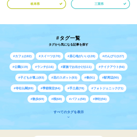
岐阜県
三重県
#タグ一覧
タグから気になる記事を探す
#カフェ(182)
#スイーツ(170)
#居心地がいい(128)
#のんびり(127)
#公園(119)
#ランチ(116)
#家族でお出かけ(111)
#テイクアウト(94)
#子どもが喜ぶ(93)
#花のスポット(93)
#春(91)
#駅周辺(90)
#寺社仏閣(89)
#季節限定(84)
#手土産(78)
#フォトジェニック(71)
#散歩(69)
#桜(68)
#パフェ(58)
#神社(56)
すべてのタグを表示