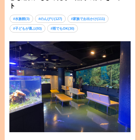
ト
#水族館(3)
#のんびり(127)
#家族でお出かけ(111)
#子どもが喜ぶ(93)
#雨でもOK(30)