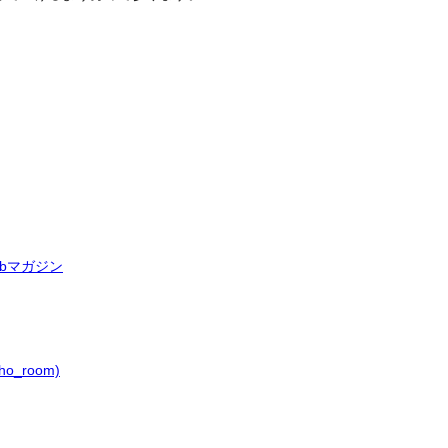
bマガジン
o_room)