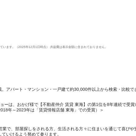
います。（2025年12月1日時点） 共益費は表示金額に含まれておりません。
。アパート・マンション・一戸建て約30,000件以上から検索・比較で
ーは、おかげ様で【不動産仲介 賃貸 東海】の第1位を8年連続で受賞いたしま
・2018年～2023年は「賃貸情報店舗 東海」での受賞）＞
着営業で、部屋探しをされる方、生活される方々に住まいを通じて喜びや
していけるよう努めて参ります。