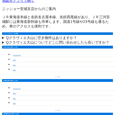
地図をアプリで開く
ニッショー安城支店からのご案内
ＪＲ東海道本線と名鉄名古屋本線、名鉄西尾線があり、ＪＲ三河安
城駅には東海道新幹線も停車します。国道1号線や23号線も通るた
め、車のアクセスも便利です。
クラヴィエ大山のよくある質問
Q
クラヴィエ大山に空き物件はありますか？
Q
クラヴィエ大山についてどこに問い合わせしたら良いですか？
安城市の物件を間取りから探す
ワンルーム・1K
1LDK
2LDK
3LDK
もっと見る
安城駅の物件を間取りから探す
ワンルーム・1K
1LDK
2LDK
3LDK
もっと見る
南安城駅の物件を間取りから探す