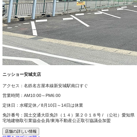
ニッショー安城支店
アクセス：
名鉄名古屋本線新安城駅南口すぐ
営業時間：
AM10:00～PM6:00
定休日：
水曜定休／8月10日～14日は休業
免許番号：
国土交通大臣免許（１４）第２０１８号
/
（公社）愛知県
宅地建物取引業協会会員
/
東海不動産公正取引協議会加盟
店舗の詳しい情報