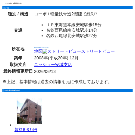
こちらの物件は現在満室です。
物件情報
種別 / 構造
コーポ / 軽量鉄骨造2階建て総6戸
ＪＲ東海道本線安城駅歩15分
交通
名鉄西尾線南安城駅歩14分
名鉄西尾線北安城駅歩27分
所在地
愛知県安城市大山町１丁目
地図
ストリートビュー
築年
2008年(平成20年) 12月
取扱支店
ニッショー安城支店
最終情報更新日
2026/06/13
※上記、基本情報は過去の情報を元に作成しております。
その他の愛知県安城市の物件
賃料
6.6万円