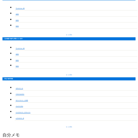
ワンルーム・1K
1LDK
2LDK
3LDK
もっと見る
北安城駅の物件を間取りから探す
ワンルーム・1K
1LDK
2LDK
3LDK
もっと見る
周辺の物件情報
ＧＲＡＣＩＡ
ＰＲＥＮＤＲＥ
サニーコート・二本木
パレスミサカ
パークサイド・クローバー
ハウスＫⅡ B
もっと見る
自分メモ