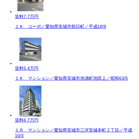
賃料
7.7万円
１Ｋ コーポ／愛知県安城市朝日町／平成18/9
賃料
5.4万円
１Ｋ マンション／愛知県安城市池浦町池田上／昭和63/5
賃料
6.7万円
１Ｒ マンション／愛知県安城市三河安城本町２丁目／平成
10/3