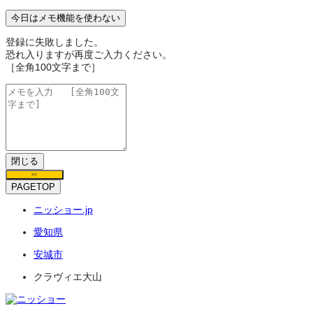
今日はメモ機能を使わない
登録に失敗しました。
恐れ入りますが再度ご入力ください。
［全角100文字まで］
閉じる
保存
PAGETOP
ニッショー.jp
愛知県
安城市
クラヴィエ大山